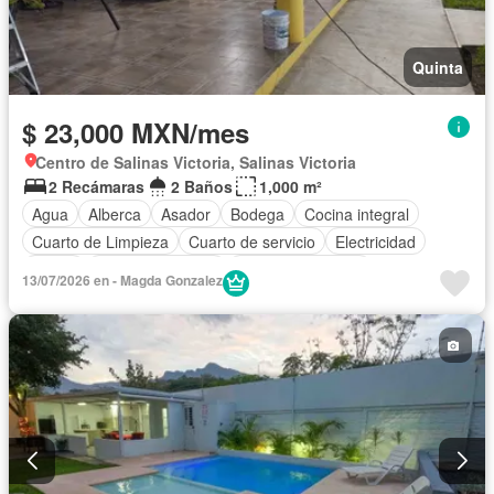
Quinta
$ 23,000 MXN/mes
Centro de Salinas Victoria, Salinas Victoria
2 Recámaras
2 Baños
1,000 m²
Agua
Alberca
Asador
Bodega
Cocina integral
Cuarto de Limpieza
Cuarto de servicio
Electricidad
Jardín
Vista panorámica
Permite mascotas
13/07/2026 en - Magda Gonzalez
Permite niños
Solo familias
Parcialmente amueblado