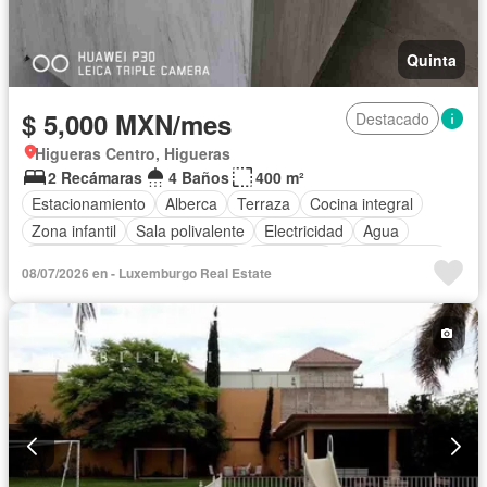
Quinta
$ 5,000 MXN/mes
Destacado
Higueras Centro, Higueras
2 Recámaras
4 Baños
400 m²
Estacionamiento
Alberca
Terraza
Cocina integral
Zona infantil
Sala polivalente
Electricidad
Agua
Cuarto de Limpieza
Asador
Chimenea
Zonas verdes
08/07/2026 en - Luxemburgo Real Estate
Vista panorámica
Permite niños
Solo familias
Parcialmente amueblado