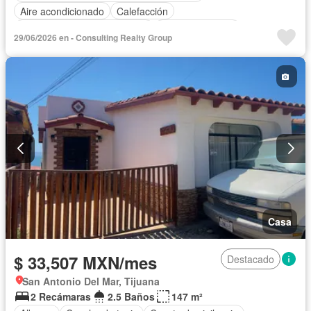
Aire acondicionado
Calefacción
Circuito cerrado de televisión
Cocina equipada
29/06/2026 en - Consulting Realty Group
Cocina integral
Estacionamiento
Seguridad
Casa
$ 33,507 MXN/mes
Destacado
San Antonio Del Mar, Tijuana
2 Recámaras
2.5 Baños
147 m²