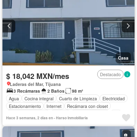
Casa
$ 18,042 MXN/mes
Destacado
Laderas del Mar, Tijuana
3 Recámaras
2 Baños
98 m²
Agua
Cocina integral
Cuarto de Limpieza
Electricidad
Estacionamiento
Internet
Recámara con closet
Televisión por cable
Terraza
Vista panorámica
Wifi
Hace 3 semanas, 2 días en - Harso Inmobiliaria
Zonas verdes
Permite mascotas
Permite niños