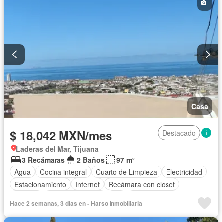
Casa
$ 18,042 MXN/mes
Destacado
Laderas del Mar, Tijuana
3 Recámaras
2 Baños
97 m²
Agua
Cocina integral
Cuarto de Limpieza
Electricidad
Estacionamiento
Internet
Recámara con closet
Terraza
Vista panorámica
Wifi
Zonas verdes
Hace 2 semanas, 3 días en - Harso Inmobiliaria
Permite mascotas
Permite niños