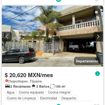
Electricidad
Estacionamiento
Internet
Recámara con closet
Televisión por cable
Terraza
Vista panorámica
Wifi
Completamente amueblado
Departamento
$ 20,620 MXN/mes
Chapultepec, Tijuana
2 Recámaras
2 Baños
100 m²
Agua
Cocina equipada
Cocina integral
Cuarto de Limpieza
Electricidad
Despacho
Televisión por cable
Wifi
Completamente amueblado