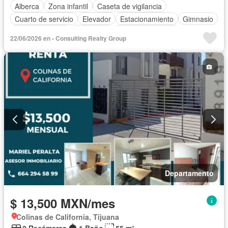
Alberca
Zona infantil
Caseta de vigilancia
Cuarto de servicio
Elevador
Estacionamiento
Gimnasio
Sala polivalente
Seguridad
Permite mascotas
22/06/2026 en - Consulting Realty Group
Departamento
$ 13,500 MXN/mes
Colinas de California, Tijuana
2 Recámaras
1 Baño
55 m²