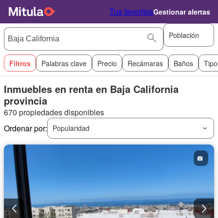
Tus favoritos
Gestionar alertas
Población
Filtros
Palabras clave
Precio
Recámaras
Baños
Tipo
Inmuebles en renta en Baja California
provincia
670 propiedades disponibles
Ordenar por:
Popularidad