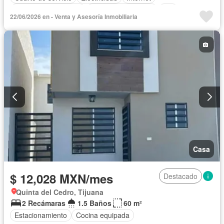
Recámara con closet
Televisión por cable
Wifi
22/06/2026 en - Venta y Asesoría Inmobiliaria
Solo familias
Sin amueblar
Casa
$ 12,028 MXN/mes
Destacado
Quinta del Cedro, Tijuana
2 Recámaras
1.5 Baños
60 m²
Estacionamiento
Cocina equipada