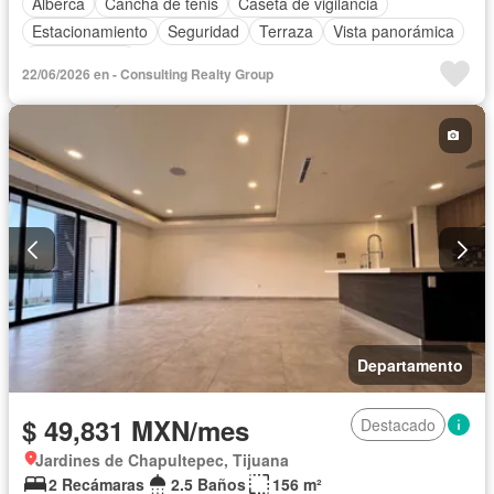
Alberca
Cancha de tenis
Caseta de vigilancia
Estacionamiento
Seguridad
Terraza
Vista panorámica
Zonas verdes
22/06/2026 en - Consulting Realty Group
Departamento
$ 49,831 MXN/mes
Destacado
Jardines de Chapultepec, Tijuana
2 Recámaras
2.5 Baños
156 m²