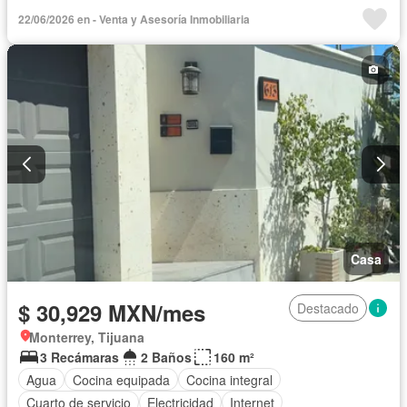
Cuarto de Limpieza
Cuarto de servicio
Electricidad
22/06/2026 en - Venta y Asesoría Inmobiliaria
Estacionamiento
Gas natural
Internet
Recámara con closet
Azotea
Seguridad
Televisión por cable
Terraza
Vista panorámica
Wifi
Zonas verdes
Permite niños
Solo familias
Completamente amueblado
Casa
$ 30,929 MXN/mes
Destacado
Monterrey, Tijuana
3 Recámaras
2 Baños
160 m²
Agua
Cocina equipada
Cocina integral
Cuarto de servicio
Electricidad
Internet