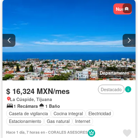
Nuevo
Departamento
$ 16,324 MXN/mes
Destacado
La Cúspide, Tijuana
1 Recámara
1 Baño
Caseta de vigilancia
Cocina integral
Electricidad
Estacionamiento
Gas natural
Internet
Recámara con closet
Wifi
Solo familias
Hace 1 día, 7 horas en - CORALES ASESORES
Completamente amueblado