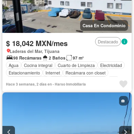
Casa En Condominio
$ 18,042 MXN/mes
Destacado
Laderas del Mar, Tijuana
98 Recámaras
2 Baños
97 m²
Agua
Cocina integral
Cuarto de Limpieza
Electricidad
Estacionamiento
Internet
Recámara con closet
Televisión por cable
Terraza
Vista panorámica
Wifi
Hace 3 semanas, 2 días en - Harso Inmobiliaria
Permite mascotas
Permite niños