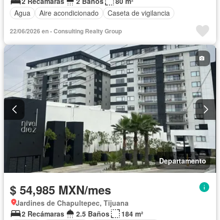
2 Recámaras
2 Baños
80 m²
Agua
Aire acondicionado
Caseta de vigilancia
22/06/2026 en - Consulting Realty Group
Departamento
$ 54,985 MXN/mes
Jardines de Chapultepec, Tijuana
2 Recámaras
2.5 Baños
184 m²