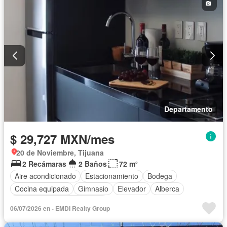
Departamento
$ 29,727 MXN/mes
20 de Noviembre, Tijuana
2 Recámaras
2 Baños
72 m²
Aire acondicionado
Estacionamiento
Bodega
Cocina equipada
Gimnasio
Elevador
Alberca
Completamente amueblado
06/07/2026 en - EMDI Realty Group