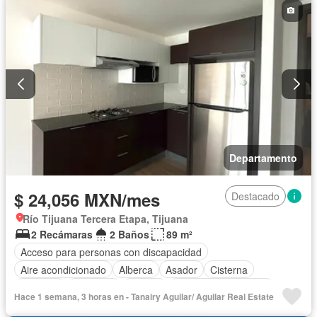
Departamento
$ 24,056 MXN/mes
Destacado
Río Tijuana Tercera Etapa, Tijuana
2 Recámaras
2 Baños
89 m²
Acceso para personas con discapacidad
Aire acondicionado
Alberca
Asador
Cisterna
Elevador
Gimnasio
Jacuzzi
Recámara con closet
Hace 1 semana, 3 horas en - Tanairy Aguilar/ Aguilar Real Estate
Sala polivalente
Parcialmente amueblado