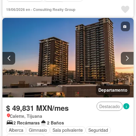
Completamente amueblado
19/06/2026 en - Consulting Realty Group
Departamento
$ 49,831 MXN/mes
Destacado
Calette, Tijuana
2 Recámaras
2 Baños
Alberca
Gimnasio
Sala polivalente
Seguridad