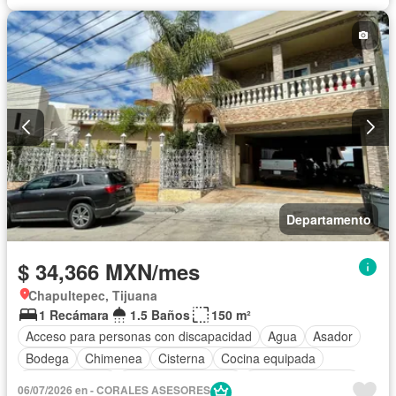
Departamento
$ 34,366 MXN/mes
Chapultepec, Tijuana
1 Recámara
1.5 Baños
150 m²
Acceso para personas con discapacidad
Agua
Asador
Bodega
Chimenea
Cisterna
Cocina equipada
Cocina integral
Cuarto de Limpieza
Cuarto de servicio
06/07/2026 en - CORALES ASESORES