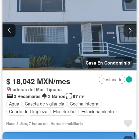
Casa En Condominio
$ 18,042 MXN/mes
Destacado
Laderas del Mar, Tijuana
3 Recámaras
2 Baños
97 m²
Agua
Caseta de vigilancia
Cocina integral
Cuarto de Limpieza
Electricidad
Estacionamiento
Internet
Recámara con closet
Terraza
Hace 3 días, 7 horas en - Harso Inmobiliaria
Vista panorámica
Wifi
Zonas verdes
Permite mascotas
Permite niños