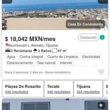
Casa En Condominio
$ 18,042 MXN/mes
Destacado
Xicoténcatl L Alemán, Tijuana
3 Recámaras
2 Baños
97 m²
Agua
Cocina integral
Cuarto de Limpieza
Electricidad
Estacionamiento
Gas natural
Internet
Recámara con closet
Terraza
Vista panorámica
Wifi
Hace 3 semanas, 2 días en - Harso Inmobiliaria
Zonas verdes
Permite mascotas
Permite niños
Playas De Rosarito
Tecate
Tijuana
E
346 resultados
346 resultados
345 resultados
11