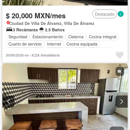
$ 20,000 MXN/mes
Destacado
Ciudad De Villa De Álvarez, Villa De Álvarez
3 Recámaras
2.5 Baños
Seguridad
Estacionamiento
Cisterna
Cocina integral
Cuarto de servicio
Internet
Cocina equipada
Aire acondicionado
Electricidad
Agua
Gas natural
30/06/2026 en - ICZA Inmobiliaria
Recámara con closet
Wifi
Conserje