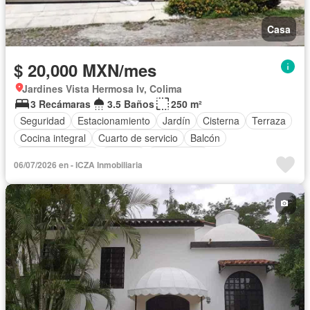
Casa
$ 20,000 MXN/mes
Jardines Vista Hermosa Iv, Colima
3 Recámaras
3.5 Baños
250 m²
Seguridad
Estacionamiento
Jardín
Cisterna
Terraza
Cocina integral
Cuarto de servicio
Balcón
Cocina equipada
Internet
Electricidad
06/07/2026 en - ICZA Inmobiliaria
Aire acondicionado
Agua
Recámara con closet
Conserje
Wifi