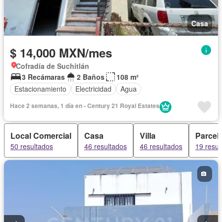
Casa
$ 14,000 MXN/mes
Cofradía de Suchitlán
3 Recámaras
2 Baños
108 m²
Estacionamiento
Electricidad
Agua
Hace 2 semanas, 1 día en - Century 21 Royal Estates
Local Comercial
Casa
Villa
Parcel
50 resultados
46 resultados
46 resultados
19 resul