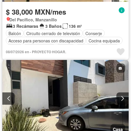
$ 38,000 MXN/mes
Del Pacífico, Manzanillo
3 Recámaras
3 Baños
136 m²
Balcón
Circuito cerrado de televisión
Conserje
Acceso para personas con discapacidad
Cocina equipada
Jardín
Cocina integral
Internet
Seguridad
Alberca
08/07/2026 en - PROYECTO HOGAR.
Terraza
Completamente amueblado
Casa