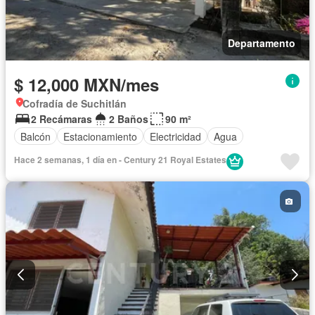
Departamento
$ 12,000 MXN/mes
Cofradía de Suchitlán
2 Recámaras
2 Baños
90 m²
Balcón
Estacionamiento
Electricidad
Agua
Hace 2 semanas, 1 día en - Century 21 Royal Estates