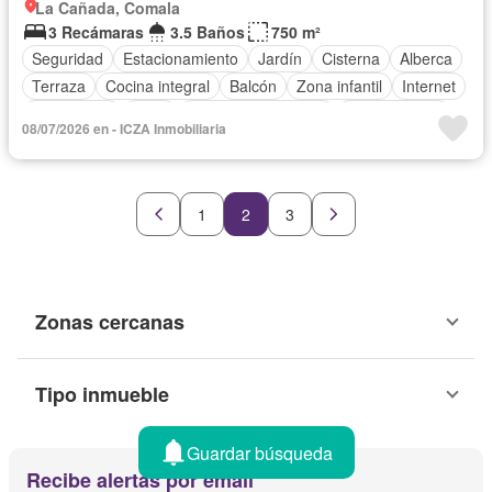
La Cañada, Comala
3 Recámaras
3.5 Baños
750 m²
Seguridad
Estacionamiento
Jardín
Cisterna
Alberca
Terraza
Cocina integral
Balcón
Zona infantil
Internet
Electricidad
Agua
Televisión por cable
Zonas verdes
08/07/2026 en - ICZA Inmobiliaria
Recámara con closet
Permite niños
Permite mascotas
Solo familias
1
2
3
Zonas cercanas
Tipo inmueble
Guardar búsqueda
Recibe alertas por email