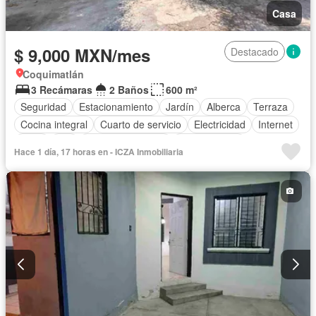
Casa
$ 9,000 MXN/mes
Destacado
Coquimatlán
3 Recámaras
2 Baños
600 m²
Seguridad
Estacionamiento
Jardín
Alberca
Terraza
Cocina integral
Cuarto de servicio
Electricidad
Internet
Agua
Wifi
Permite mascotas
Permite niños
Hace 1 día, 17 horas en - ICZA Inmobiliaria
Solo familias