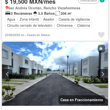
$ 19,500 MXN/mes
San Andrés Ocotlán, Rancho Vistahermosa
3 Recámaras
3.5 Baños
206 m²
Agua
Zona infantil
Asador
Caseta de vigilancia
Circuito cerrado de televisión
Chimenea
Cisterna
Cocina equipada
Cocina integral
Conserje
22/06/2026 en - Casas en Toluca
Cuarto de Limpieza
Cuarto de servicio
Electricidad
Estacionamiento
Internet
Jardín
Recámara con closet
Seguridad
Televisión por cable
Terraza
Wifi
Zonas verdes
Permite niños
Solo familias
Sin amueblar
Casa en Fraccionamiento