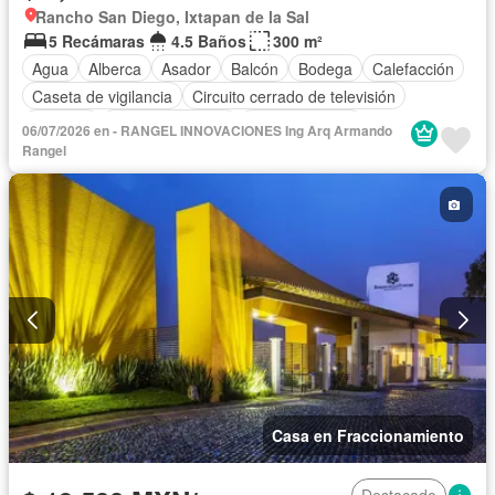
Rancho San Diego, Ixtapan de la Sal
5 Recámaras
4.5 Baños
300 m²
Agua
Alberca
Asador
Balcón
Bodega
Calefacción
Caseta de vigilancia
Circuito cerrado de televisión
Cisterna
Cocina equipada
Cocina integral
06/07/2026 en - RANGEL INNOVACIONES Ing Arq Armando
Cuarto de Limpieza
Cuarto de servicio
Electricidad
Rangel
Estacionamiento
Internet
Jacuzzi
Jardín
Recámara con closet
Seguridad
Televisión por cable
Terraza
Vista panorámica
Wifi
Zonas verdes
Permite mascotas
Permite niños
Solo familias
Completamente amueblado
Casa en Fraccionamiento
Destacado