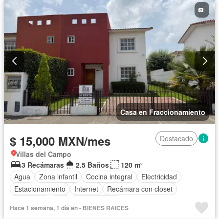
Casa en Fraccionamiento
$ 15,000 MXN/mes
Destacado
Villas del Campo
3 Recámaras
2.5 Baños
120 m²
Agua
Zona infantil
Cocina integral
Electricidad
Estacionamiento
Internet
Recámara con closet
Seguridad
Wifi
Zonas verdes
Hace 1 semana, 1 día en - BIENES RAICES