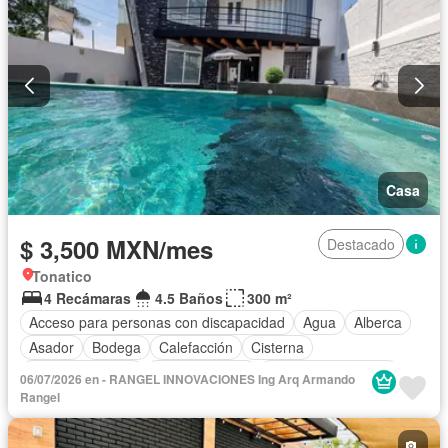
Permite mascotas
Permite niños
Solo familias
Completamente amueblado
Casa
$ 3,500 MXN/mes
Destacado
Tonatico
4 Recámaras
4.5 Baños
300 m²
Acceso para personas con discapacidad
Agua
Alberca
Asador
Bodega
Calefacción
Cisterna
Cocina equipada
Cocina integral
Cuarto de Limpieza
06/07/2026 en - RANGEL INNOVACIONES Ing Arq Armando
Cuarto de servicio
Electricidad
Estacionamiento
Rangel
Internet
Jacuzzi
Jardín
Recámara con closet
Sala polivalente
Seguridad
Televisión por cable