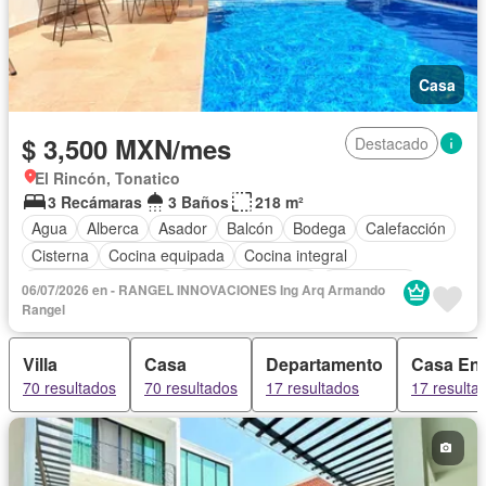
Casa
$ 3,500 MXN/mes
Destacado
El Rincón, Tonatico
3 Recámaras
3 Baños
218 m²
Agua
Alberca
Asador
Balcón
Bodega
Calefacción
Cisterna
Cocina equipada
Cocina integral
Cuarto de Limpieza
Cuarto de servicio
Electricidad
06/07/2026 en - RANGEL INNOVACIONES Ing Arq Armando
Estacionamiento
Internet
Jacuzzi
Recámara con closet
Rangel
Sala polivalente
Seguridad
Televisión por cable
Villa
Casa
Departamento
Casa En
Terraza
Vista panorámica
Wifi
Permite niños
70 resultados
70 resultados
17 resultados
17 resulta
Solo familias
Completamente amueblado