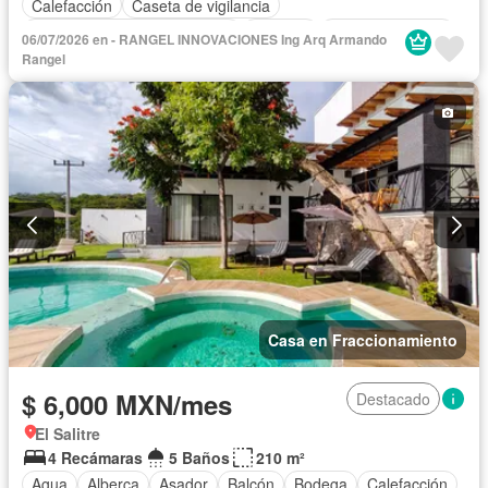
Calefacción
Caseta de vigilancia
Circuito cerrado de televisión
Cisterna
Cocina equipada
06/07/2026 en - RANGEL INNOVACIONES Ing Arq Armando
Cocina integral
Cuarto de Limpieza
Cuarto de servicio
Rangel
Electricidad
Estacionamiento
Internet
Jacuzzi
Jardín
Recámara con closet
Azotea
Sala polivalente
Seguridad
Televisión por cable
Terraza
Vista panorámica
Wifi
Zonas verdes
Permite mascotas
Permite niños
Solo familias
Completamente amueblado
Casa en Fraccionamiento
$ 6,000 MXN/mes
Destacado
El Salitre
4 Recámaras
5 Baños
210 m²
Agua
Alberca
Asador
Balcón
Bodega
Calefacción