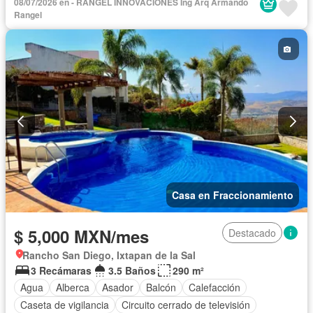
08/07/2026 en - RANGEL INNOVACIONES Ing Arq Armando
Cuarto de Limpieza
Cuarto de servicio
Electricidad
Rangel
Estacionamiento
Internet
Jacuzzi
Jardín
Recámara con closet
Azotea
Sala polivalente
Seguridad
Televisión por cable
Terraza
Vista panorámica
Wifi
Zonas verdes
Permite niños
Solo familias
Completamente amueblado
Casa en Fraccionamiento
$ 5,000 MXN/mes
Destacado
Rancho San Diego, Ixtapan de la Sal
3 Recámaras
3.5 Baños
290 m²
Agua
Alberca
Asador
Balcón
Calefacción
Caseta de vigilancia
Circuito cerrado de televisión