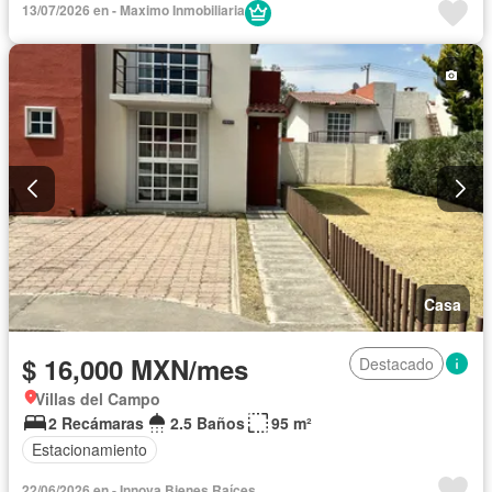
13/07/2026 en - Maximo Inmobiliaria
Internet
Jacuzzi
Jardín
Despacho
Recámara con closet
Seguridad
Televisión por cable
Terraza
Wifi
Zonas verdes
Sin amueblar
Casa
$ 16,000 MXN/mes
Destacado
Villas del Campo
2 Recámaras
2.5 Baños
95 m²
Estacionamiento
22/06/2026 en - Innova Bienes Raíces