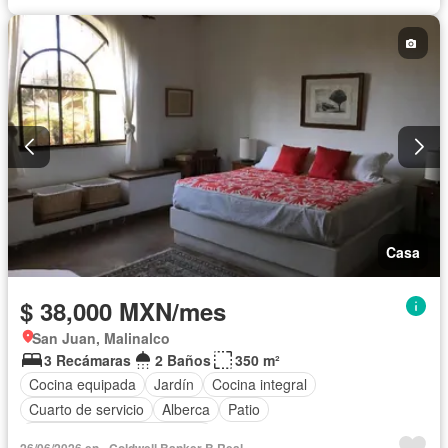
Casa
$ 38,000 MXN/mes
San Juan, Malinalco
3 Recámaras
2 Baños
350 m²
Cocina equipada
Jardín
Cocina integral
Cuarto de servicio
Alberca
Patio
Completamente amueblado
26/06/2026 en - Coldwell Banker B Real