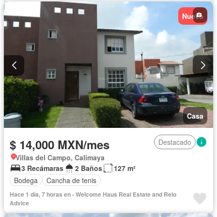
Recámara con closet
Seguridad
Televisión por cable
Terraza
Vista panorámica
Wifi
Zonas verdes
Nuevo
Permite mascotas
Permite niños
Solo familias
Completamente amueblado
Casa
$ 14,000 MXN/mes
Destacado
Villas del Campo, Calimaya
3 Recámaras
2 Baños
127 m²
Bodega
Cancha de tenis
Hace 1 día, 7 horas en - Welcome Haus Real Estate and Relo
Advice