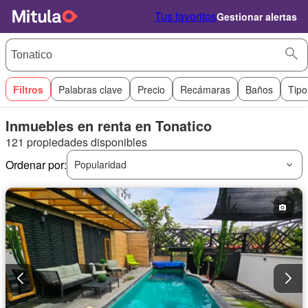
Tus favoritos
Gestionar alertas
Filtros
Palabras clave
Precio
Recámaras
Baños
Tipo
Inmuebles en renta en Tonatico
121 propiedades disponibles
Ordenar por:
Popularidad