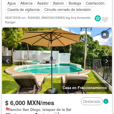
Agua
Alberca
Asador
Balcón
Bodega
Calefacción
Caseta de vigilancia
Circuito cerrado de televisión
Cisterna
Cocina equipada
Cocina integral
06/07/2026 en - RANGEL INNOVACIONES Ing Arq Armando
Cuarto de Limpieza
Cuarto de servicio
Electricidad
Rangel
Estacionamiento
Internet
Jacuzzi
Jardín
Recámara con closet
Seguridad
Televisión por cable
Terraza
Vista panorámica
Wifi
Zonas verdes
Permite niños
Solo familias
Completamente amueblado
Casa en Fraccionamiento
$ 6,000 MXN/mes
Destacado
Rancho San Diego, Ixtapan de la Sal