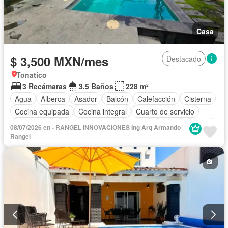
Casa
$ 3,500 MXN/mes
Destacado
Tonatico
3 Recámaras
3.5 Baños
228 m²
Agua
Alberca
Asador
Balcón
Calefacción
Cisterna
Cocina equipada
Cocina integral
Cuarto de servicio
Electricidad
Estacionamiento
Internet
Jacuzzi
Jardín
08/07/2026 en - RANGEL INNOVACIONES Ing Arq Armando
Recámara con closet
Azotea
Seguridad
Rangel
Televisión por cable
Terraza
Vista panorámica
Wifi
Zonas verdes
Permite mascotas
Permite niños
Solo familias
Completamente amueblado