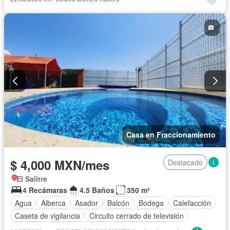
Casa en Fraccionamiento
$ 4,000 MXN/mes
Destacado
El Salitre
4 Recámaras
4.5 Baños
350 m²
Agua
Alberca
Asador
Balcón
Bodega
Calefacción
Caseta de vigilancia
Circuito cerrado de televisión
Cisterna
Cocina equipada
Cocina integral