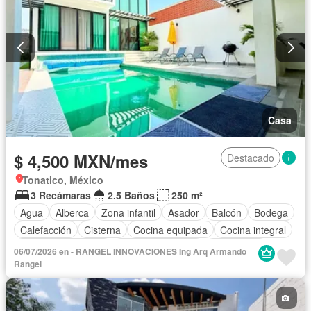
Casa
$ 4,500 MXN/mes
Destacado
Tonatico, México
3 Recámaras
2.5 Baños
250 m²
Agua
Alberca
Zona infantil
Asador
Balcón
Bodega
Calefacción
Cisterna
Cocina equipada
Cocina integral
Cuarto de Limpieza
Cuarto de servicio
Electricidad
06/07/2026 en - RANGEL INNOVACIONES Ing Arq Armando
Estacionamiento
Internet
Jardín
Recámara con closet
Rangel
Azotea
Sala polivalente
Seguridad
Televisión por cable
Terraza
Vista panorámica
Wifi
Zonas verdes