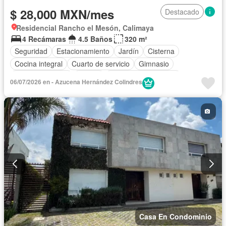
$ 28,000 MXN/mes
Destacado
Residencial Rancho el Mesón, Calimaya
4 Recámaras
4.5 Baños
320 m²
Seguridad
Estacionamiento
Jardín
Cisterna
Cocina integral
Cuarto de servicio
Gimnasio
Cocina equipada
Asador
Recámara con closet
06/07/2026 en - Azucena Hernández Colindres
Caseta de vigilancia
Sin amueblar
Casa En Condominio