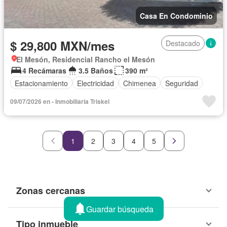
Casa En Condominio
$ 29,800 MXN/mes
Destacado
El Mesón, Residencial Rancho el Mesón
4 Recámaras
3.5 Baños
390 m²
Estacionamiento
Electricidad
Chimenea
Seguridad
09/07/2026 en - Inmobiliaria Triskel
1
2
3
4
5
Zonas cercanas
Guardar búsqueda
Tipo inmueble