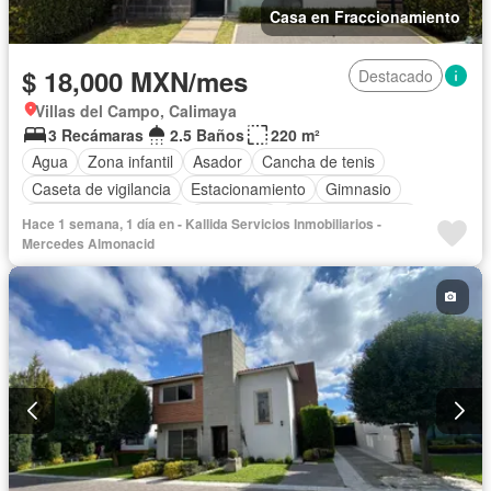
Casa en Fraccionamiento
$ 18,000 MXN/mes
Destacado
Villas del Campo, Calimaya
3 Recámaras
2.5 Baños
220 m²
Agua
Zona infantil
Asador
Cancha de tenis
Caseta de vigilancia
Estacionamiento
Gimnasio
Recámara con closet
Seguridad
Vista panorámica
Hace 1 semana, 1 día en - Kallida Servicios Inmobiliarios -
Zonas verdes
Permite mascotas
Permite niños
Mercedes Almonacid