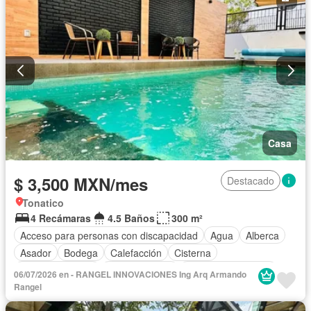
Terraza
Vista panorámica
Wifi
Zonas verdes
Permite mascotas
Permite niños
Solo familias
Completamente amueblado
Casa
$ 3,500 MXN/mes
Destacado
Tonatico
4 Recámaras
4.5 Baños
300 m²
Acceso para personas con discapacidad
Agua
Alberca
Asador
Bodega
Calefacción
Cisterna
Cocina equipada
Cocina integral
Cuarto de Limpieza
06/07/2026 en - RANGEL INNOVACIONES Ing Arq Armando
Electricidad
Estacionamiento
Internet
Jacuzzi
Rangel
Recámara con closet
Seguridad
Televisión por cable