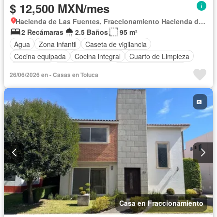
$ 12,500 MXN/mes
Hacienda de Las Fuentes, Fraccionamiento Hacienda de las Fuentes
2 Recámaras
2.5 Baños
95 m²
Agua
Zona infantil
Caseta de vigilancia
Cocina equipada
Cocina integral
Cuarto de Limpieza
Electricidad
Estacionamiento
Recámara con closet
26/06/2026 en - Casas en Toluca
Seguridad
Televisión por cable
Wifi
Zonas verdes
Permite niños
Solo familias
Sin amueblar
Casa en Fraccionamiento