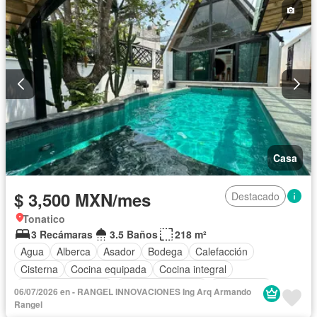
Terraza
Vista panorámica
Wifi
Permite mascotas
Permite niños
Solo familias
Completamente amueblado
Casa
$ 3,500 MXN/mes
Destacado
Tonatico
3 Recámaras
3.5 Baños
218 m²
Agua
Alberca
Asador
Bodega
Calefacción
Cisterna
Cocina equipada
Cocina integral
Cuarto de Limpieza
Cuarto de servicio
Electricidad
06/07/2026 en - RANGEL INNOVACIONES Ing Arq Armando
Estacionamiento
Internet
Jacuzzi
Jardín
Rangel