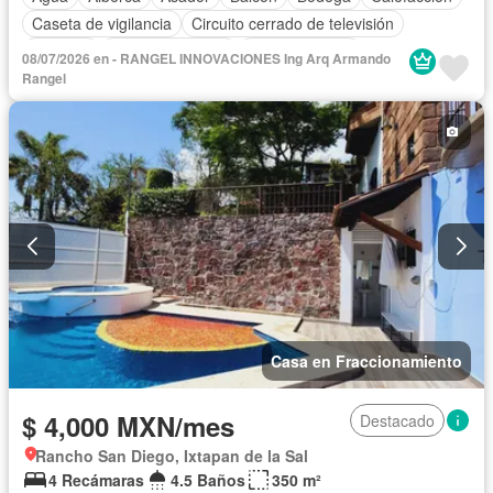
Caseta de vigilancia
Circuito cerrado de televisión
Cisterna
Cocina equipada
Cocina integral
08/07/2026 en - RANGEL INNOVACIONES Ing Arq Armando
Cuarto de Limpieza
Cuarto de servicio
Electricidad
Rangel
Estacionamiento
Internet
Jacuzzi
Jardín
Recámara con closet
Azotea
Seguridad
Televisión por cable
Terraza
Vista panorámica
Wifi
Zonas verdes
Permite mascotas
Permite niños
Solo familias
Completamente amueblado
Casa en Fraccionamiento
$ 4,000 MXN/mes
Destacado
Rancho San Diego, Ixtapan de la Sal
4 Recámaras
4.5 Baños
350 m²