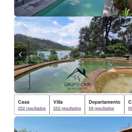
Casa
Villa
Departamento
C
252 resultados
252 resultados
59 resultados
5