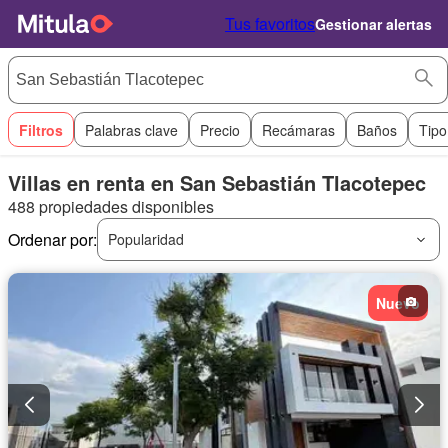
Tus favoritos
Gestionar alertas
Filtros
Palabras clave
Precio
Recámaras
Baños
Tipo
Villas en renta en San Sebastián Tlacotepec
488 propiedades disponibles
Ordenar por:
Popularidad
Nuevo