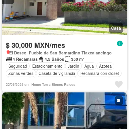
Casa
$ 30,000 MXN/mes
El Deseo, Pueblo de San Bernardino Tlaxcalancingo
4 Recámaras
4.5 Baños
350 m²
Seguridad
Estacionamiento
Jardín
Agua
Azotea
Zonas verdes
Caseta de vigilancia
Recámara con closet
Gas natural
Cuarto de Limpieza
Cuarto de servicio
22/06/2026 en - Home Terra Bienes Raíces
Permite niños
Permite mascotas