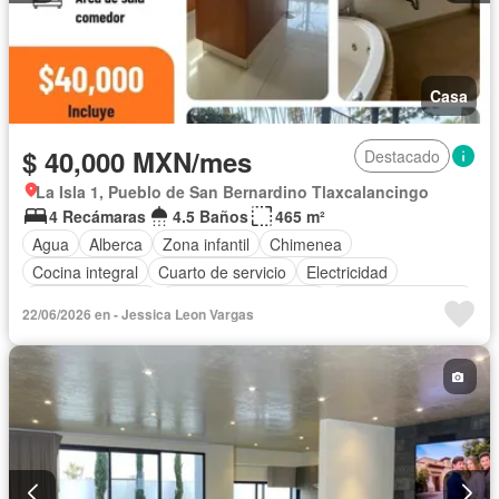
Casa
$ 40,000 MXN/mes
Destacado
La Isla 1, Pueblo de San Bernardino Tlaxcalancingo
4 Recámaras
4.5 Baños
465 m²
Agua
Alberca
Zona infantil
Chimenea
Cocina integral
Cuarto de servicio
Electricidad
Estacionamiento
Recámara con closet
Permite mascotas
22/06/2026 en - Jessica Leon Vargas
Permite niños
Sin amueblar