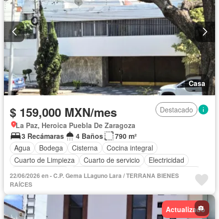
Casa
$ 159,000 MXN/mes
Destacado
La Paz, Heroica Puebla De Zaragoza
3 Recámaras
4 Baños
790 m²
Agua
Bodega
Cisterna
Cocina integral
Cuarto de Limpieza
Cuarto de servicio
Electricidad
Estacionamiento
Recámara con closet
Sala polivalente
22/06/2026 en - C.P. Gema LLaguno Lara / TERRANA BIENES
Sin amueblar
RAÍCES
Actualizado