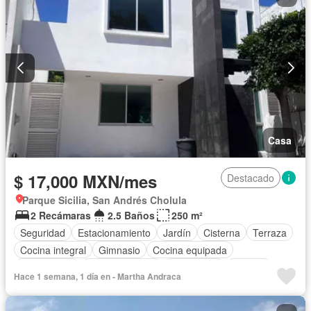
Casa
$ 17,000 MXN/mes
Destacado
Parque Sicilia, San Andrés Cholula
2 Recámaras
2.5 Baños
250 m²
Seguridad
Estacionamiento
Jardín
Cisterna
Terraza
Cocina integral
Gimnasio
Cocina equipada
Zona infantil
Sala polivalente
Electricidad
Internet
Hace 1 semana, 1 día en - Martha Andraca
Agua
Cuarto de Limpieza
Cancha de tenis
Gas natural
Vista panorámica
Caseta de vigilancia