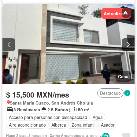
Actualizado
Casa
$ 15,500 MXN/mes
Destacado
Santa María Cuaco, San Andrés Cholula
3 Recámaras
2.5 Baños
150 m²
Acceso para personas con discapacidad
Agua
Aire acondicionado
Alberca
Zona infantil
Asador
Balcón
Bodega
Bodega
Calefacción
Hace 2 días, 3 horas en - Xathe Arquitectos s. a. de c. v.