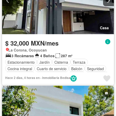
Casa
$ 32,000 MXN/mes
La Corona, Ocoyucan
3 Recámaras
4 Baños
287 m²
Estacionamiento
Jardín
Cisterna
Terraza
Cocina integral
Cuarto de servicio
Balcón
Seguridad
Sala polivalente
Cocina equipada
Bodega
Electricidad
Hace 2 días, 4 horas en - Inmobiliaria Bedisa
Cuarto de Limpieza
Zonas verdes
Recámara con closet
Vista panorámica
Caseta de vigilancia
Sin amueblar