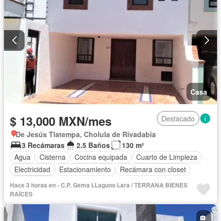
Casa
$ 13,000 MXN/mes
Destacado
De Jesús Tlatempa, Cholula de Rivadabia
3 Recámaras
2.5 Baños
130 m²
Agua
Cisterna
Cocina equipada
Cuarto de Limpieza
Electricidad
Estacionamiento
Recámara con closet
Sin amueblar
Hace 3 horas en - C.P. Gema LLaguno Lara / TERRANA BIENES
RAÍCES