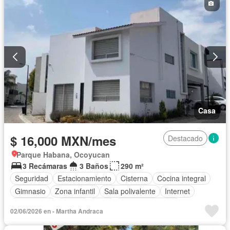
Recámara con closet
Permite mascotas
Permite niños
Solo familias
Sin amueblar
Casa
$ 16,000 MXN/mes
Destacado
Parque Habana, Ocoyucan
3 Recámaras
3 Baños
290 m²
Seguridad
Estacionamiento
Cisterna
Cocina integral
Gimnasio
Zona infantil
Sala polivalente
Internet
Electricidad
Azotea
Agua
Vista panorámica
02/06/2026 en - Martha Andraca
Caseta de vigilancia
Permite mascotas
Sin amueblar