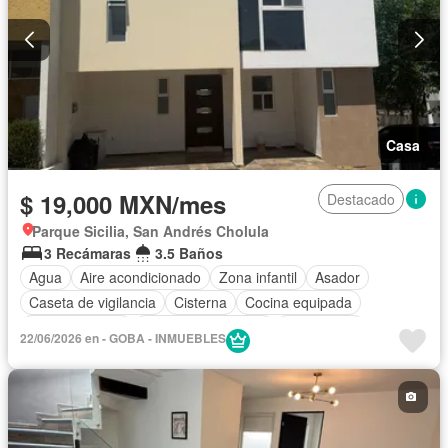
Casa
$ 19,000 MXN/mes
Destacado
Parque Sicilia, San Andrés Cholula
3 Recámaras
3.5 Baños
Agua
Aire acondicionado
Zona infantil
Asador
Caseta de vigilancia
Cisterna
Cocina equipada
Cocina integral
Cuarto de Limpieza
Electricidad
22/06/2026 en - GOBA - INMUEBLES
Estacionamiento
Jardín
Recámara con closet
Zonas verdes
Permite mascotas
Sin amueblar