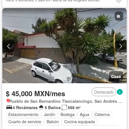
Hace 3 semanas, 2 días en - María de los Ángeles Roman
Televisión por cable
Wifi
Permite mascotas
Permite niños
Sin amueblar
Casa
$ 45,000 MXN/mes
Destacado
Pueblo de San Bernardino Tlaxcalancingo, San Andrés Cholula
4 Recámaras
5 Baños
588 m²
Estacionamiento
Jardín
Bodega
Agua
Cisterna
Cuarto de servicio
Balcón
Cocina equipada
Cuarto de Limpieza
Recámara con closet
Sin amueblar