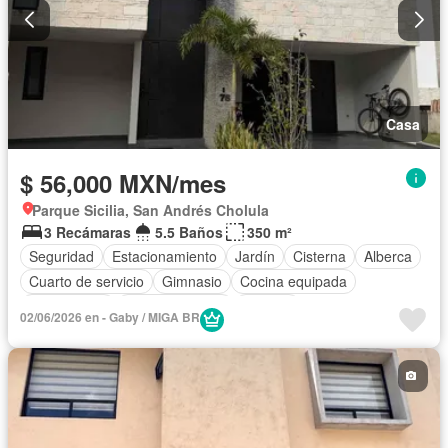
Casa
$ 56,000 MXN/mes
Parque Sicilia, San Andrés Cholula
3 Recámaras
5.5 Baños
350 m²
Seguridad
Estacionamiento
Jardín
Cisterna
Alberca
Cuarto de servicio
Gimnasio
Cocina equipada
Zona infantil
Sala polivalente
Bodega
02/06/2026 en - Gaby / MIGA BR
Aire acondicionado
Electricidad
Jacuzzi
Agua
Cuarto de Limpieza
Gas natural
Zonas verdes
Recámara con closet
Caseta de vigilancia
Completamente amueblado