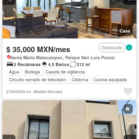
Casa
$ 35,000 MXN/mes
Destacado
Santa María Malacatepec, Parque San Luis Potosí
3 Recámaras
4.5 Baños
212 m²
Agua
Bodega
Caseta de vigilancia
Circuito cerrado de televisión
Cisterna
Cocina equipada
Cocina integral
Cuarto de Limpieza
Cuarto de servicio
27/05/2026 en - Monika Narváez
Electricidad
Estacionamiento
Gimnasio
Internet
Jardín
Recámara con closet
Azotea
Sala polivalente
Seguridad
Terraza
Vista panorámica
Completamente amueblado