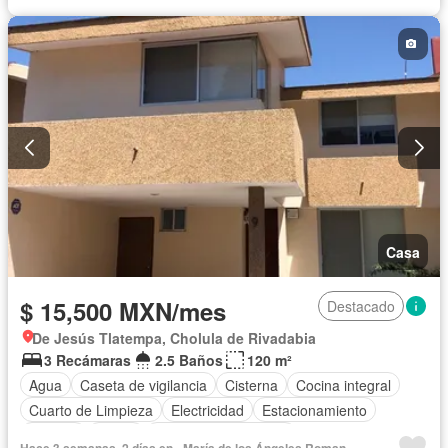
Casa
$ 15,500 MXN/mes
Destacado
De Jesús Tlatempa, Cholula de Rivadabia
3 Recámaras
2.5 Baños
120 m²
Agua
Caseta de vigilancia
Cisterna
Cocina integral
Cuarto de Limpieza
Electricidad
Estacionamiento
Internet
Jardín
Recámara con closet