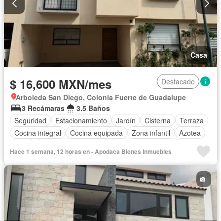
Casa
$ 16,600 MXN/mes
Destacado
Arboleda San Diego, Colonia Fuerte de Guadalupe
3 Recámaras
3.5 Baños
Seguridad
Estacionamiento
Jardín
Cisterna
Terraza
Cocina integral
Cocina equipada
Zona infantil
Azotea
Agua
Recámara con closet
Caseta de vigilancia
Hace 1 semana, 12 horas en - Apodaca Bienes Inmuebles
Sin amueblar