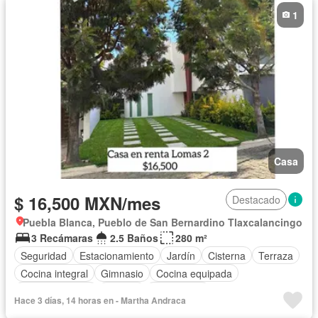
1
Casa
$ 16,500 MXN/mes
Destacado
Puebla Blanca, Pueblo de San Bernardino Tlaxcalancingo
3 Recámaras
2.5 Baños
280 m²
Seguridad
Estacionamiento
Jardín
Cisterna
Terraza
Cocina integral
Gimnasio
Cocina equipada
Sala polivalente
Bodega
Electricidad
Hace 3 días, 14 horas en - Martha Andraca
Cuarto de Limpieza
Agua
Caseta de vigilancia