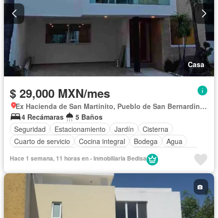
Casa
$ 29,000 MXN/mes
Ex Hacienda de San Martinito, Pueblo de San Bernardino Tlaxcalancingo
4 Recámaras
5 Baños
Seguridad
Estacionamiento
Jardín
Cisterna
Cuarto de servicio
Cocina integral
Bodega
Agua
Cuarto de Limpieza
Zonas verdes
Caseta de vigilancia
Hace 1 semana, 11 horas en - Inmobiliaria Bedisa
Conserje
Recámara con closet
Vista panorámica
Sin amueblar