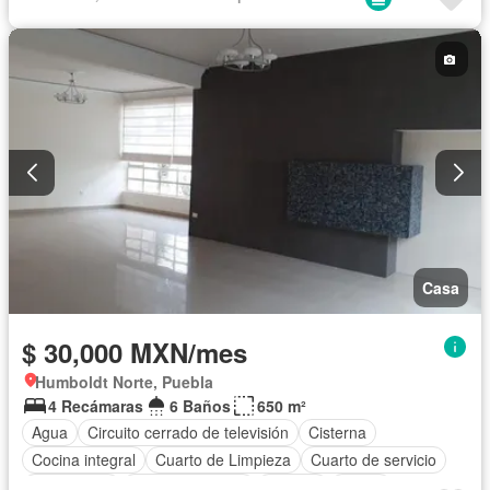
Caseta de vigilancia
Circuito cerrado de televisión
Chimenea
Cisterna
Cocina equipada
Cocina integral
Cuarto de Limpieza
Cuarto de servicio
Electricidad
Estacionamiento
Gimnasio
Internet
Jacuzzi
Jardín
Recámara con closet
Azotea
Sala polivalente
Seguridad
Televisión por cable
Terraza
Vista panorámica
Wifi
Zonas verdes
Permite mascotas
Permite niños
Sin amueblar
Casa
$ 30,000 MXN/mes
Humboldt Norte, Puebla
4 Recámaras
6 Baños
650 m²
Agua
Circuito cerrado de televisión
Cisterna
Cocina integral
Cuarto de Limpieza
Cuarto de servicio
Electricidad
Estacionamiento
Internet
Jardín