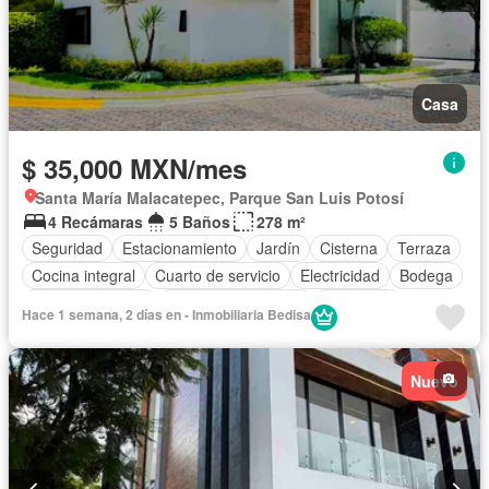
Casa
$ 35,000 MXN/mes
Santa María Malacatepec, Parque San Luis Potosí
4 Recámaras
5 Baños
278 m²
Seguridad
Estacionamiento
Jardín
Cisterna
Terraza
Cocina integral
Cuarto de servicio
Electricidad
Bodega
Cocina equipada
Cuarto de Limpieza
Despacho
Hace 1 semana, 2 días en - Inmobiliaria Bedisa
Vista panorámica
Recámara con closet
Zonas verdes
Caseta de vigilancia
Sin amueblar
Nuevo