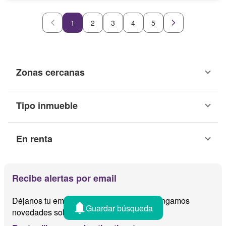
1
2
3
4
5
Zonas cercanas
Tipo inmueble
En renta
Recibe alertas por email
Déjanos tu email y te avisamos cuando tengamos
Guardar búsqueda
novedades sobre