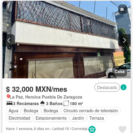
Recámara con closet
Permite mascotas
Solo familias
Permite niños
Sin amueblar
Casa
$ 32,000 MXN/mes
Destacado
La Paz, Heroica Puebla De Zaragoza
3 Recámaras
3 Baños
180 m²
Agua
Bodega
Bodega
Circuito cerrado de televisión
Electricidad
Estacionamiento
Jardín
Terraza
Cuarto de Limpieza
Sin amueblar
Hace 1 semana, 6 días en - Latitud 18 / Corretaje.