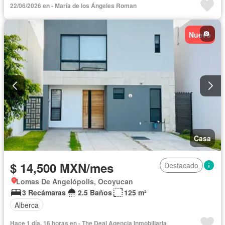
22/06/2026 en - María de los Ángeles Roman
Despacho
Recámara con closet
Televisión por cable
Wifi
Zonas verdes
Permite mascotas
Nuevo
Casa
$ 14,500 MXN/mes
Destacado
Lomas De Angelópolis, Ocoyucan
3 Recámaras
2.5 Baños
125 m²
Alberca
Hace 1 día, 16 horas en - The Deal Agencia Inmobiliaria