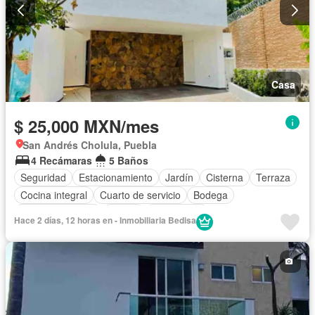
Casa
$ 25,000 MXN/mes
San Andrés Cholula, Puebla
4 Recámaras
5 Baños
Seguridad
Estacionamiento
Jardín
Cisterna
Terraza
Cocina integral
Cuarto de servicio
Bodega
Cocina equipada
Balcón
Electricidad
Hace 2 días, 12 horas en - Inmobiliaria Bedisa
Cuarto de Limpieza
Zonas verdes
Caseta de vigilancia
Despacho
Recámara con closet
Sin amueblar