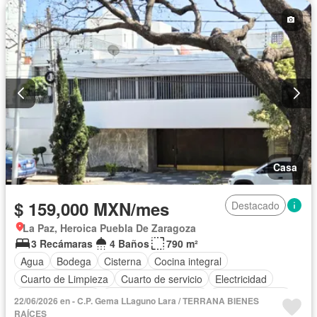
Casa
$ 159,000 MXN/mes
Destacado
La Paz, Heroica Puebla De Zaragoza
3 Recámaras
4 Baños
790 m²
Agua
Bodega
Cisterna
Cocina integral
Cuarto de Limpieza
Cuarto de servicio
Electricidad
Estacionamiento
Recámara con closet
Sala polivalente
22/06/2026 en - C.P. Gema LLaguno Lara / TERRANA BIENES
Sin amueblar
RAÍCES