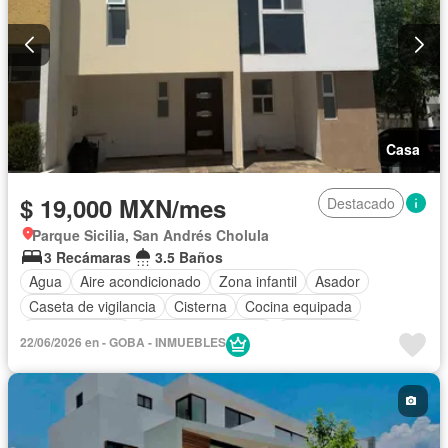
Casa
$ 19,000 MXN/mes
Destacado
Parque Sicilia, San Andrés Cholula
3 Recámaras
3.5 Baños
Agua
Aire acondicionado
Zona infantil
Asador
Caseta de vigilancia
Cisterna
Cocina equipada
Cocina integral
Cuarto de Limpieza
Electricidad
22/06/2026 en - GOBA - INMUEBLES
Estacionamiento
Jardín
Recámara con closet
Zonas verdes
Permite mascotas
Sin amueblar