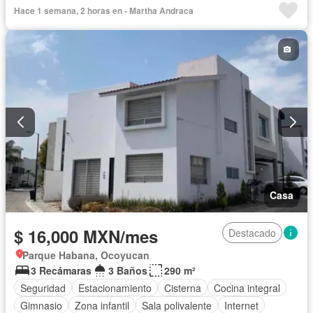
Zona infantil
Sala polivalente
Electricidad
Internet
Hace 1 semana, 2 horas en - Martha Andraca
Agua
Cuarto de Limpieza
Cancha de tenis
Gas natural
Vista panorámica
Caseta de vigilancia
Recámara con closet
Permite mascotas
Permite niños
Solo familias
Sin amueblar
Casa
$ 16,000 MXN/mes
Destacado
Parque Habana, Ocoyucan
3 Recámaras
3 Baños
290 m²
Seguridad
Estacionamiento
Cisterna
Cocina integral
Gimnasio
Zona infantil
Sala polivalente
Internet