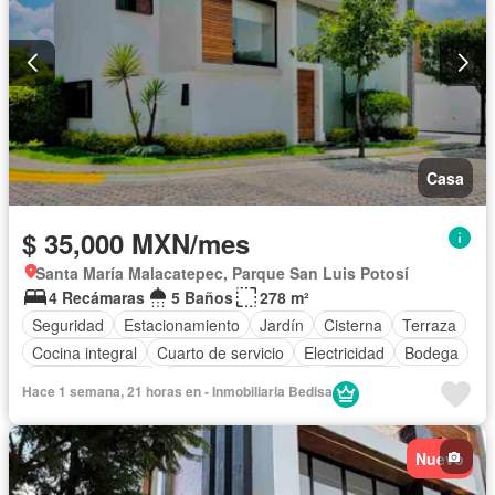
Casa
$ 35,000 MXN/mes
Santa María Malacatepec, Parque San Luis Potosí
4 Recámaras
5 Baños
278 m²
Seguridad
Estacionamiento
Jardín
Cisterna
Terraza
Cocina integral
Cuarto de servicio
Electricidad
Bodega
Cocina equipada
Cuarto de Limpieza
Despacho
Hace 1 semana, 21 horas en - Inmobiliaria Bedisa
Vista panorámica
Recámara con closet
Zonas verdes
Caseta de vigilancia
Sin amueblar
Nuevo