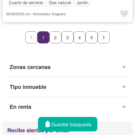
Cuarto de servicio
Gas natural
Jardín
Recámara con closet
Azotea
Terraza
26/06/2026 en - Inmuebles Ángeles
Vista panorámica
Zonas verdes
Permite mascotas
Completamente amueblado
1
2
3
4
5
Zonas cercanas
Tipo inmueble
En renta
Guardar búsqueda
Recibe alertas por email