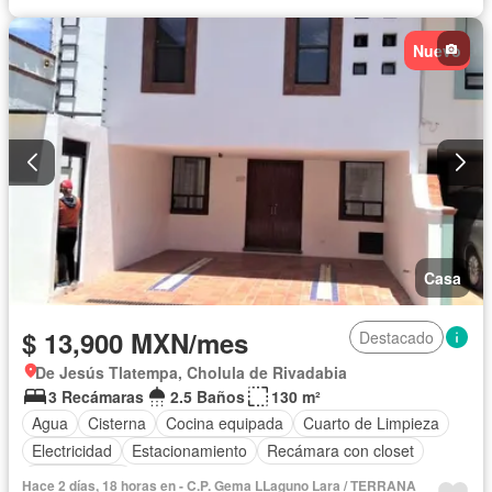
Nuevo
Casa
$ 13,900 MXN/mes
Destacado
De Jesús Tlatempa, Cholula de Rivadabia
3 Recámaras
2.5 Baños
130 m²
Agua
Cisterna
Cocina equipada
Cuarto de Limpieza
Electricidad
Estacionamiento
Recámara con closet
Sin amueblar
Hace 2 días, 18 horas en - C.P. Gema LLaguno Lara / TERRANA