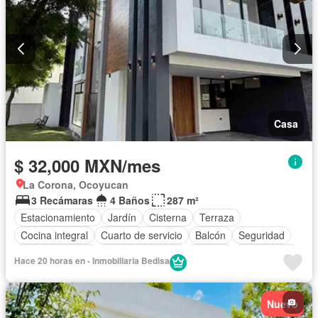
Casa
$ 32,000 MXN/mes
La Corona, Ocoyucan
3 Recámaras
4 Baños
287 m²
Estacionamiento
Jardín
Cisterna
Terraza
Cocina integral
Cuarto de servicio
Balcón
Seguridad
Sala polivalente
Cocina equipada
Bodega
Electricidad
Hace 20 horas en - Inmobiliaria Bedisa
Cuarto de Limpieza
Zonas verdes
Recámara con closet
Vista panorámica
Caseta de vigilancia
Sin amueblar
Nuevo