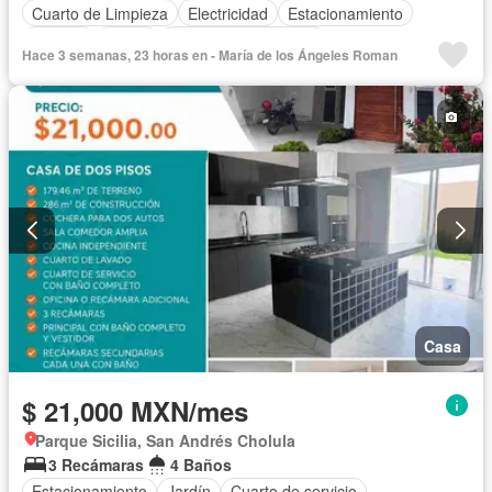
Cuarto de Limpieza
Electricidad
Estacionamiento
Internet
Jardín
Recámara con closet
Hace 3 semanas, 23 horas en - María de los Ángeles Roman
Televisión por cable
Wifi
Permite mascotas
Permite niños
Sin amueblar
Casa
$ 21,000 MXN/mes
Parque Sicilia, San Andrés Cholula
3 Recámaras
4 Baños
Estacionamiento
Jardín
Cuarto de servicio