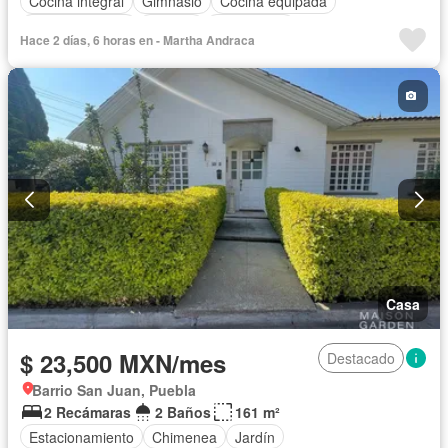
Cocina integral
Gimnasio
Cocina equipada
Sala polivalente
Bodega
Electricidad
Hace 2 días, 6 horas en - Martha Andraca
Cuarto de Limpieza
Agua
Caseta de vigilancia
Recámara con closet
Permite mascotas
Solo familias
Permite niños
Sin amueblar
Casa
$ 23,500 MXN/mes
Destacado
Barrio San Juan, Puebla
2 Recámaras
2 Baños
161 m²
Estacionamiento
Chimenea
Jardín