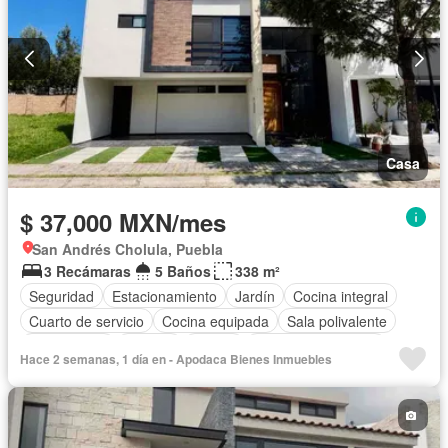
Casa
$ 37,000 MXN/mes
San Andrés Cholula, Puebla
3 Recámaras
5 Baños
338 m²
Seguridad
Estacionamiento
Jardín
Cocina integral
Cuarto de servicio
Cocina equipada
Sala polivalente
Zona infantil
Bodega
Azotea
Cuarto de Limpieza
Hace 2 semanas, 1 día en - Apodaca Bienes Inmuebles
Electricidad
Asador
Permite mascotas
Sin amueblar