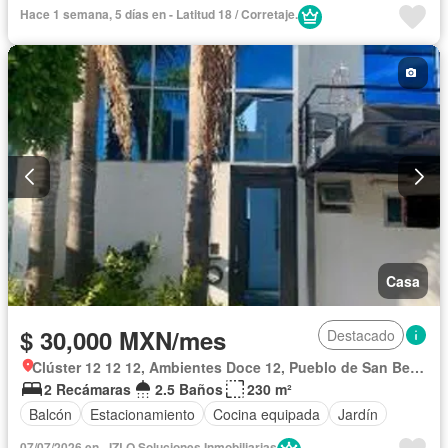
Cuarto de Limpieza
Sin amueblar
Hace 1 semana, 5 días en - Latitud 18 / Corretaje.
Casa
$ 30,000 MXN/mes
Destacado
Clúster 12 12 12, Ambientes Doce 12, Pueblo de San Bernardino Tlaxcalancingo
2 Recámaras
2.5 Baños
230 m²
Balcón
Estacionamiento
Cocina equipada
Jardín
07/07/2026 en - IZLO Soluciones Inmobiliarias