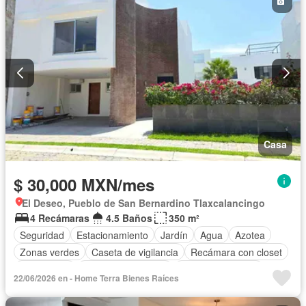
Casa
$ 30,000 MXN/mes
El Deseo, Pueblo de San Bernardino Tlaxcalancingo
4 Recámaras
4.5 Baños
350 m²
Seguridad
Estacionamiento
Jardín
Agua
Azotea
Zonas verdes
Caseta de vigilancia
Recámara con closet
Gas natural
Cuarto de Limpieza
Cuarto de servicio
22/06/2026 en - Home Terra Bienes Raíces
Permite niños
Permite mascotas