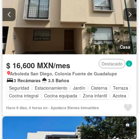
Casa
$ 16,600 MXN/mes
Destacado
Arboleda San Diego, Colonia Fuerte de Guadalupe
3 Recámaras
3.5 Baños
Seguridad
Estacionamiento
Jardín
Cisterna
Terraza
Cocina integral
Cocina equipada
Zona infantil
Azotea
Agua
Recámara con closet
Caseta de vigilancia
Hace 6 días, 4 horas en - Apodaca Bienes Inmuebles
Sin amueblar