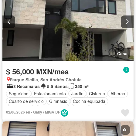
Casa
$ 56,000 MXN/mes
Parque Sicilia, San Andrés Cholula
3 Recámaras
5.5 Baños
350 m²
Seguridad
Estacionamiento
Jardín
Cisterna
Alberca
Cuarto de servicio
Gimnasio
Cocina equipada
Zona infantil
Sala polivalente
Bodega
02/06/2026 en - Gaby / MIGA BR
Aire acondicionado
Electricidad
Jacuzzi
Agua
Cuarto de Limpieza
Gas natural
Zonas verdes
Recámara con closet
Caseta de vigilancia