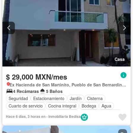
Casa
$ 29,000 MXN/mes
Ex Hacienda de San Martinito, Pueblo de San Bernardino Tlaxcalancingo
4 Recámaras
5 Baños
Seguridad
Estacionamiento
Jardín
Cisterna
Cuarto de servicio
Cocina integral
Bodega
Agua
Cuarto de Limpieza
Zonas verdes
Caseta de vigilancia
Hace 6 días, 3 horas en - Inmobiliaria Bedisa
Conserje
Recámara con closet
Vista panorámica
Sin amueblar