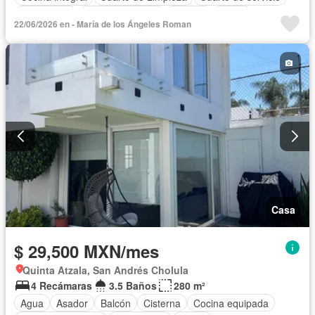
Electricidad
Estacionamiento
Internet
Jardín
22/06/2026 en - María de los Ángeles Roman
Despacho
Recámara con closet
Televisión por cable
Wifi
Zonas verdes
Permite mascotas
Casa
$ 29,500 MXN/mes
Quinta Atzala, San Andrés Cholula
4 Recámaras
3.5 Baños
280 m²
Agua
Asador
Balcón
Cisterna
Cocina equipada