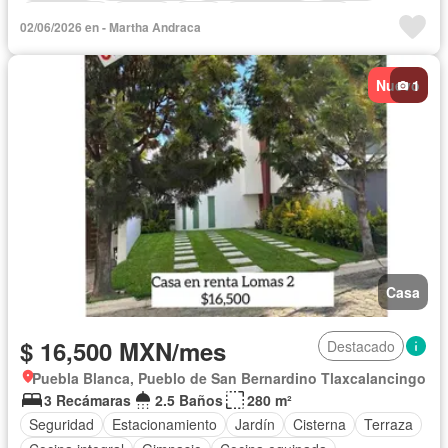
Electricidad
Azotea
Agua
Vista panorámica
02/06/2026 en - Martha Andraca
Caseta de vigilancia
Permite mascotas
Sin amueblar
Nuevo
1
Casa
$ 16,500 MXN/mes
Destacado
Puebla Blanca, Pueblo de San Bernardino Tlaxcalancingo
3 Recámaras
2.5 Baños
280 m²
Seguridad
Estacionamiento
Jardín
Cisterna
Terraza