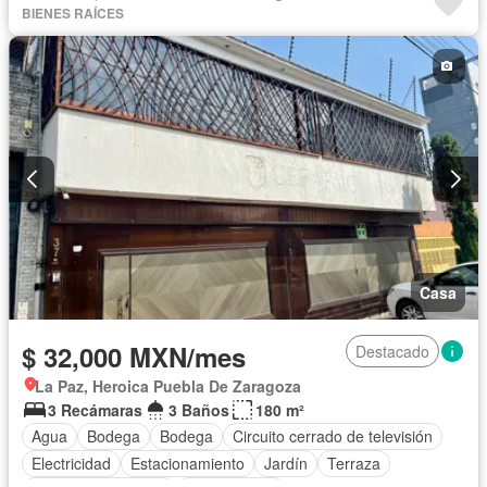
BIENES RAÍCES
Casa
$ 32,000 MXN/mes
Destacado
La Paz, Heroica Puebla De Zaragoza
3 Recámaras
3 Baños
180 m²
Agua
Bodega
Bodega
Circuito cerrado de televisión
Electricidad
Estacionamiento
Jardín
Terraza