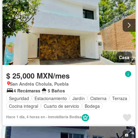
Casa
$ 25,000 MXN/mes
San Andrés Cholula, Puebla
4 Recámaras
5 Baños
Seguridad
Estacionamiento
Jardín
Cisterna
Terraza
Cocina integral
Cuarto de servicio
Bodega
Cocina equipada
Balcón
Electricidad
Hace 1 día, 4 horas en - Inmobiliaria Bedisa
Cuarto de Limpieza
Zonas verdes
Caseta de vigilancia
Despacho
Recámara con closet
Sin amueblar