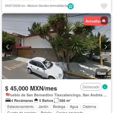
04/07/2026 en - Maison Garden Immobiliaria
Actualizado
Casa
$ 45,000 MXN/mes
Destacado
Pueblo de San Bernardino Tlaxcalancingo, San Andrés Cholula
4 Recámaras
5 Baños
588 m²
Estacionamiento
Jardín
Bodega
Agua
Cisterna
Cuarto de servicio
Balcón
Cocina equipada