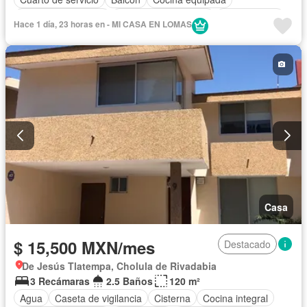
Cuarto de Limpieza
Recámara con closet
Sin amueblar
Hace 1 día, 23 horas en - MI CASA EN LOMAS
Casa
$ 15,500 MXN/mes
Destacado
De Jesús Tlatempa, Cholula de Rivadabia
3 Recámaras
2.5 Baños
120 m²
Agua
Caseta de vigilancia
Cisterna
Cocina integral