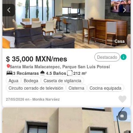
Casa
$ 35,000 MXN/mes
Destacado
Santa María Malacatepec, Parque San Luis Potosí
3 Recámaras
4.5 Baños
212 m²
Agua
Bodega
Caseta de vigilancia
Circuito cerrado de televisión
Cisterna
Cocina equipada
Cocina integral
Cuarto de Limpieza
Cuarto de servicio
27/05/2026 en - Monika Narváez
Electricidad
Estacionamiento
Gimnasio
Internet
Jardín
Recámara con closet
Azotea
Sala polivalente
Seguridad
Terraza
Vista panorámica
Completamente amueblado