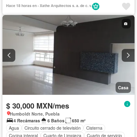
Balcón
Bodega
Bodega
Calefacción
Hace 18 horas en - Xathe Arquitectos s. a. de c. v.
Caseta de vigilancia
Circuito cerrado de televisión
Chimenea
Cisterna
Cocina equipada
Cocina integral
Cuarto de Limpieza
Cuarto de servicio
Electricidad
Estacionamiento
Gimnasio
Internet
Jacuzzi
Jardín
Recámara con closet
Azotea
Sala polivalente
Seguridad
Televisión por cable
Terraza
Vista panorámica
Wifi
Zonas verdes
Permite mascotas
Permite niños
Sin amueblar
Casa
$ 30,000 MXN/mes
Humboldt Norte, Puebla
4 Recámaras
6 Baños
650 m²
Agua
Circuito cerrado de televisión
Cisterna
Cocina integral
Cuarto de Limpieza
Cuarto de servicio