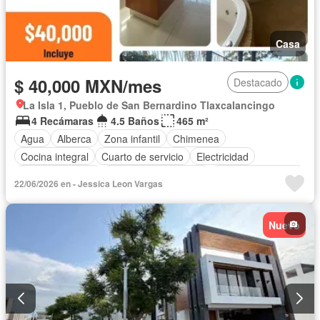
Casa
$ 40,000 MXN/mes
Destacado
La Isla 1, Pueblo de San Bernardino Tlaxcalancingo
4 Recámaras
4.5 Baños
465 m²
Agua
Alberca
Zona infantil
Chimenea
Cocina integral
Cuarto de servicio
Electricidad
Estacionamiento
Recámara con closet
Permite mascotas
22/06/2026 en - Jessica Leon Vargas
Permite niños
Sin amueblar
Nuevo