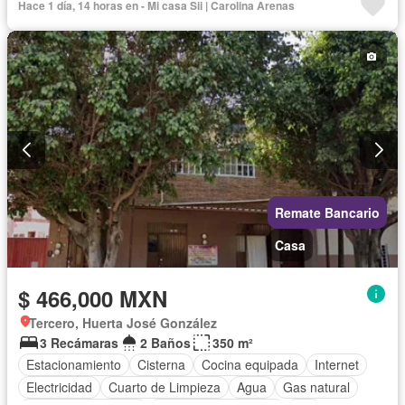
Hace 1 día, 14 horas en - Mi casa Sii | Carolina Arenas
Recámara con closet
Permite mascotas
Permite niños
Parcialmente amueblado
Remate Bancario
Casa
$ 466,000 MXN
Tercero, Huerta José González
3 Recámaras
2 Baños
350 m²
Estacionamiento
Cisterna
Cocina equipada
Internet
Electricidad
Cuarto de Limpieza
Agua
Gas natural