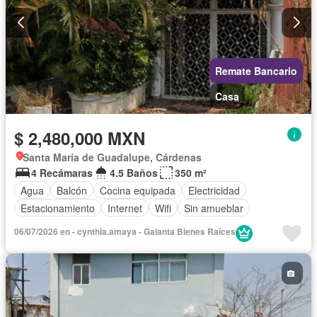
Remate Bancario
Casa
$ 2,480,000 MXN
Santa María de Guadalupe, Cárdenas
4 Recámaras
4.5 Baños
350 m²
Agua
Balcón
Cocina equipada
Electricidad
Estacionamiento
Internet
Wifi
Sin amueblar
06/07/2026 en - cynthia.amaya - Galanta Bienes Raíces