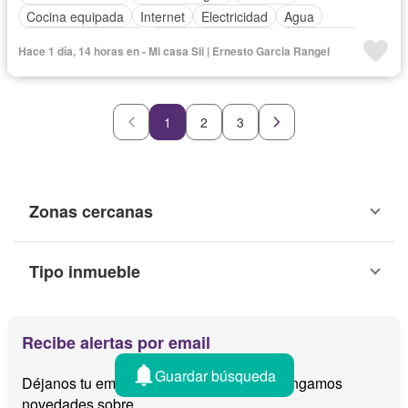
Cocina equipada
Internet
Electricidad
Agua
Cuarto de Limpieza
Televisión por cable
Gas natural
Hace 1 día, 14 horas en - Mi casa Sii | Ernesto Garcia Rangel
Recámara con closet
Wifi
Permite niños
Permite mascotas
Parcialmente amueblado
1
2
3
Zonas cercanas
Tipo inmueble
Recibe alertas por email
Guardar búsqueda
Déjanos tu email y te avisamos cuando tengamos
novedades sobre