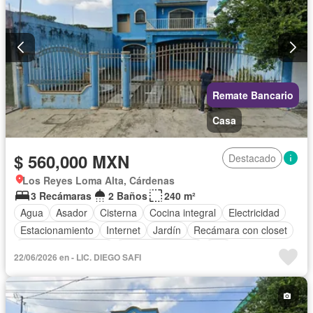
Remate Bancario
Casa
$ 560,000 MXN
Destacado
Los Reyes Loma Alta, Cárdenas
3 Recámaras
2 Baños
240 m²
Agua
Asador
Cisterna
Cocina integral
Electricidad
Estacionamiento
Internet
Jardín
Recámara con closet
Televisión por cable
Vista panorámica
Wifi
22/06/2026 en - LIC. DIEGO SAFI
Sin amueblar