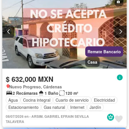
Remate Bancario
Casa
$ 632,000 MXN
Nuevo Progreso, Cárdenas
2 Recámaras
1 Baño
120 m²
Agua
Cocina integral
Cuarto de servicio
Electricidad
Estacionamiento
Gas natural
Internet
Jardín
Recámara con closet
Seguridad
Televisión por cable
08/07/2026 en - ARSIM. GABRIEL EFRAIN SEVILLA
Sin amueblar
TALAVERA