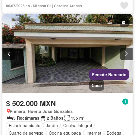
Televisión por cable
Recámara con closet
Wifi
06/07/2026 en - Mi casa Sii | Carolina Arenas
Permite niños
Permite mascotas
Parcialmente amueblado
Remate Bancario
Casa
$ 502,000 MXN
Primero, Huerta José González
3 Recámaras
2 Baños
135 m²
Estacionamiento
Jardín
Cocina integral
Cuarto de servicio
Cocina equipada
Internet
Bodega