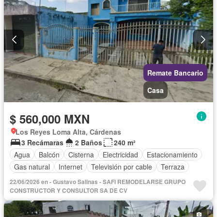
Remate Bancario
Casa
$ 560,000 MXN
Los Reyes Loma Alta, Cárdenas
3 Recámaras
2 Baños
240 m²
Agua
Balcón
Cisterna
Electricidad
Estacionamiento
Gas natural
Internet
Televisión por cable
Terraza
Wifi
Sin amueblar
22/06/2026 en - Gustavo Salinas - SAFI REMODELARSE GRUPO
CONSTRUCTOR Y CONSULTOR SA DE CV