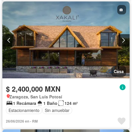
Casa
$ 2,400,000 MXN
Zaragoza, San Luis Potosí
1 Recámara
1 Baño
124 m²
Estacionamiento
Sin amueblar
26/06/2026 en - RM