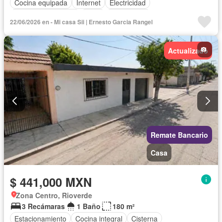
Cocina equipada
Internet
Electricidad
Cuarto de Limpieza
Agua
Gas natural
22/06/2026 en - Mi casa Sii | Ernesto Garcia Rangel
Televisión por cable
Recámara con closet
Wifi
Permite mascotas
Permite niños
Actualizado
Parcialmente amueblado
Remate Bancario
Casa
$ 441,000 MXN
Zona Centro, Rioverde
3 Recámaras
1 Baño
180 m²
Estacionamiento
Cocina integral
Cisterna