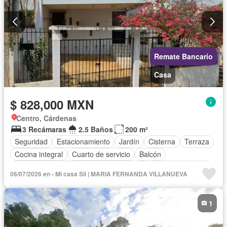
Remate Bancario
Casa
$ 828,000 MXN
Centro, Cárdenas
3 Recámaras
2.5 Baños
200 m²
Seguridad
Estacionamiento
Jardín
Cisterna
Terraza
Cocina integral
Cuarto de servicio
Balcón
Acceso para personas con discapacidad
Cocina equipada
06/07/2026 en - Mi casa Sii | MARIA FERNANDA VILLANUEVA
Internet
Bodega
Aire acondicionado
Electricidad
Agua
Cuarto de Limpieza
Televisión por cable
1
Despacho
Vista panorámica
Recámara con closet
Sin amueblar