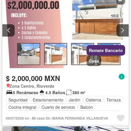
Remate Bancario
Casa
$ 2,000,000 MXN
Zona Centro, Rioverde
5 Recámaras
4.5 Baños
380 m²
Seguridad
Estacionamiento
Jardín
Cisterna
Terraza
Cocina integral
Cuarto de servicio
Balcón
Acceso para personas con discapacidad
Cocina equipada
06/07/2026 en - Mi casa Sii | MARIA FERNANDA VILLANUEVA
Sala polivalente
Internet
Circuito cerrado de televisión
Electricidad
Agua
Cuarto de Limpieza