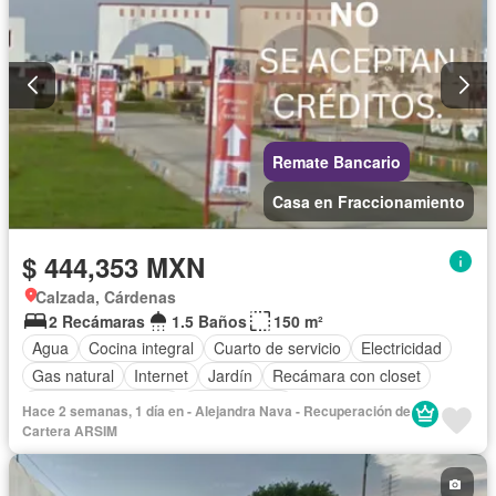
Remate Bancario
Casa en Fraccionamiento
$ 444,353 MXN
Calzada, Cárdenas
2 Recámaras
1.5 Baños
150 m²
Agua
Cocina integral
Cuarto de servicio
Electricidad
Gas natural
Internet
Jardín
Recámara con closet
Televisión por cable
Sin amueblar
Hace 2 semanas, 1 día en - Alejandra Nava - Recuperación de
Cartera ARSIM