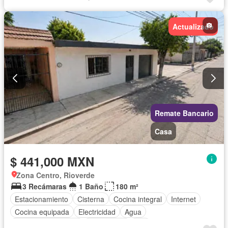
Gas natural
Recámara con closet
Wifi
Permite mascotas
Permite niños
Actualizado
Parcialmente amueblado
Remate Bancario
Casa
$ 441,000 MXN
Zona Centro, Rioverde
3 Recámaras
1 Baño
180 m²
Estacionamiento
Cisterna
Cocina integral
Internet
Cocina equipada
Electricidad
Agua
Televisión por cable
Gas natural
Wifi