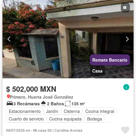
Remate Bancario
Casa
$ 502,000 MXN
Primero, Huerta José González
3 Recámaras
2 Baños
135 m²
Estacionamiento
Jardín
Cisterna
Cocina integral
Cuarto de servicio
Cocina equipada
Bodega
Electricidad
Internet
Agua
Cuarto de Limpieza
06/07/2026 en - Mi casa Sii | Carolina Arenas
Televisión por cable
Gas natural
Zonas verdes