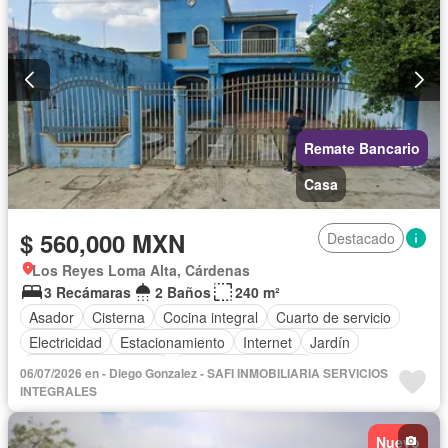
Remate Bancario
Casa
$ 560,000 MXN
Destacado
Los Reyes Loma Alta, Cárdenas
3 Recámaras
2 Baños
240 m²
Asador
Cisterna
Cocina integral
Cuarto de servicio
Electricidad
Estacionamiento
Internet
Jardín
Recámara con closet
Televisión por cable
06/07/2026 en - Diego Gonzalez - SAFI INMOBILIARIA SERVICIOS
Vista panorámica
Wifi
Sin amueblar
INTEGRALES
Nuevo