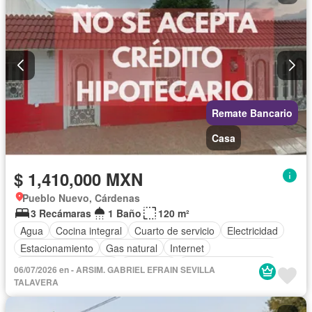
Remate Bancario
Casa
$ 1,410,000 MXN
Pueblo Nuevo, Cárdenas
3 Recámaras
1 Baño
120 m²
Agua
Cocina integral
Cuarto de servicio
Electricidad
Estacionamiento
Gas natural
Internet
Recámara con closet
Seguridad
Televisión por cable
06/07/2026 en - ARSIM. GABRIEL EFRAIN SEVILLA
Sin amueblar
TALAVERA