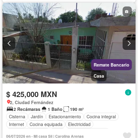
Despacho
Vista panorámica
Recámara con closet
Wifi
Conserje
Permite mascotas
Permite niños
Sin amueblar
Remate Bancario
Casa
$ 425,000 MXN
2, Ciudad Fernández
2 Recámaras
1 Baño
190 m²
Cisterna
Jardín
Estacionamiento
Cocina integral
Internet
Cocina equipada
Electricidad
Cuarto de Limpieza
Agua
Televisión por cable
06/07/2026 en - Mi casa Sii | Carolina Arenas