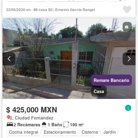
Electricidad
Agua
Cuarto de Limpieza
22/06/2026 en - Mi casa Sii | Ernesto Garcia Rangel
Televisión por cable
Gas natural
Despacho
Zonas verdes
Vista panorámica
Recámara con closet
Conserje
Wifi
Permite mascotas
Permite niños
Sin amueblar
Remate Bancario
Casa
$ 425,000 MXN
2, Ciudad Fernández
2 Recámaras
1 Baño
190 m²
Cocina integral
Estacionamiento
Cisterna
Jardín