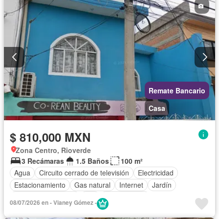
Televisión por cable
Despacho
Vista panorámica
Recámara con closet
Caseta de vigilancia
Sin amueblar
Remate Bancario
Casa
$ 810,000 MXN
Zona Centro, Rioverde
3 Recámaras
1.5 Baños
100 m²
Agua
Circuito cerrado de televisión
Electricidad
Estacionamiento
Gas natural
Internet
Jardín
Televisión por cable
Wifi
Sin amueblar
08/07/2026 en - Vianey Gómez -