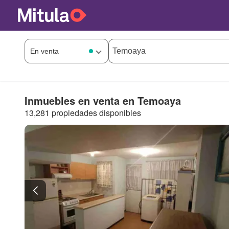
Inmuebles en venta en Temoaya
13,281 propiedades disponibles