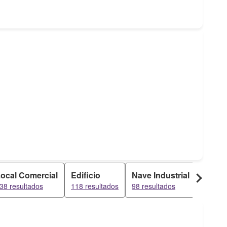
ocal Comercial
Edificio
Nave Industrial
38 resultados
118 resultados
98 resultados