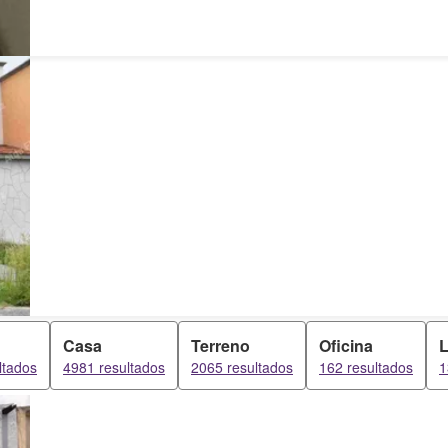
Casa
Terreno
Oficina
L
ltados
4981 resultados
2065 resultados
162 resultados
1