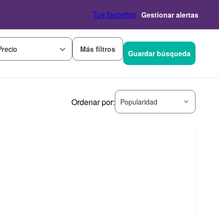
Tus favoritos
Gestionar alertas
Más filtros
Precio
Guardar búsqueda
Ordenar por:
Popularidad