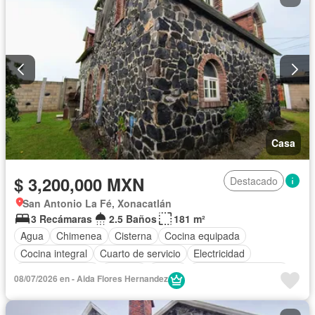
Casa
$ 3,200,000 MXN
Destacado
San Antonio La Fé, Xonacatlán
3 Recámaras
2.5 Baños
181 m²
Agua
Chimenea
Cisterna
Cocina equipada
Cocina integral
Cuarto de servicio
Electricidad
Estacionamiento
Internet
Jardín
Televisión por cable
08/07/2026 en - Aida Flores Hernandez
Wifi
Zonas verdes
Sin amueblar