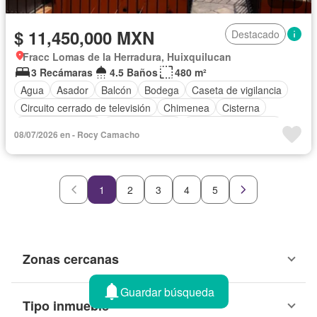
$ 11,450,000 MXN
Destacado
Fracc Lomas de la Herradura, Huixquilucan
3 Recámaras
4.5 Baños
480 m²
Agua
Asador
Balcón
Bodega
Caseta de vigilancia
Circuito cerrado de televisión
Chimenea
Cisterna
Cocina equipada
Cocina integral
Cuarto de Limpieza
08/07/2026 en - Rocy Camacho
Cuarto de servicio
Electricidad
Estacionamiento
Gas natural
Internet
Jacuzzi
Despacho
Recámara con closet
Sala polivalente
Seguridad
1
2
3
4
5
Televisión por cable
Terraza
Vista panorámica
Wifi
Zonas verdes
Sin amueblar
Zonas cercanas
Guardar búsqueda
Tipo inmueble