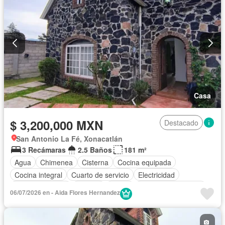
Casa
$ 3,200,000 MXN
Destacado
San Antonio La Fé, Xonacatlán
3 Recámaras
2.5 Baños
181 m²
Agua
Chimenea
Cisterna
Cocina equipada
Cocina integral
Cuarto de servicio
Electricidad
Estacionamiento
Internet
Jardín
Televisión por cable
06/07/2026 en - Aida Flores Hernandez
Wifi
Zonas verdes
Sin amueblar