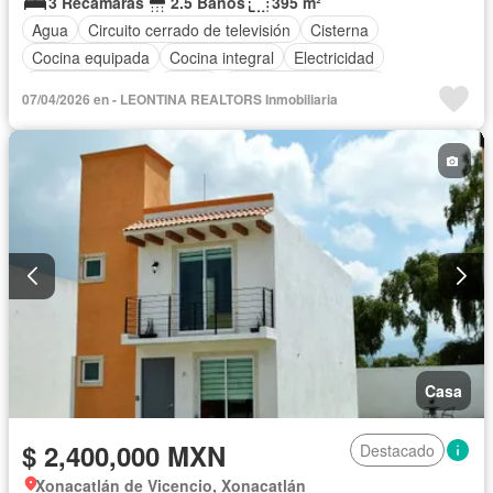
3 Recámaras
2.5 Baños
395 m²
Agua
Circuito cerrado de televisión
Cisterna
Cocina equipada
Cocina integral
Electricidad
Estacionamiento
Jardín
Recámara con closet
07/04/2026 en - LEONTINA REALTORS Inmobiliaria
Sin amueblar
Casa
$ 2,400,000 MXN
Destacado
Xonacatlán de Vicencio, Xonacatlán