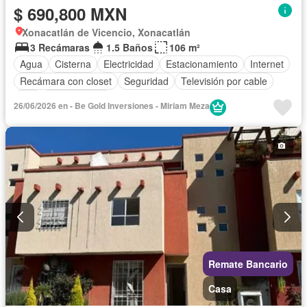
$ 690,800 MXN
Xonacatlán de Vicencio, Xonacatlán
3 Recámaras
1.5 Baños
106 m²
Agua
Cisterna
Electricidad
Estacionamiento
Internet
Recámara con closet
Seguridad
Televisión por cable
Wifi
Sin amueblar
26/06/2026 en - Be Gold Inversiones - Miriam Meza
Remate Bancario
Casa