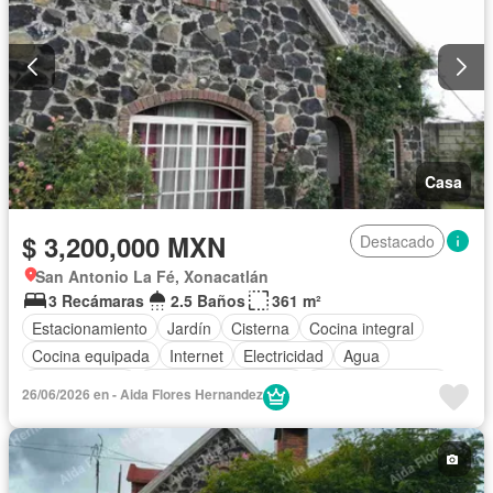
Casa
$ 3,200,000 MXN
Destacado
San Antonio La Fé, Xonacatlán
3 Recámaras
2.5 Baños
361 m²
Estacionamiento
Jardín
Cisterna
Cocina integral
Cocina equipada
Internet
Electricidad
Agua
Zonas verdes
Recámara con closet
Permite mascotas
26/06/2026 en - Aida Flores Hernandez
Permite niños
Solo familias
Parcialmente amueblado