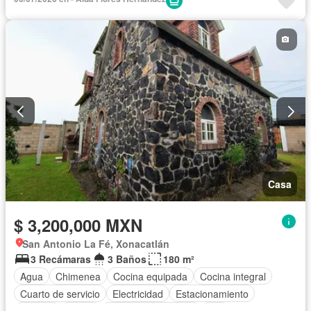
Sin amueblar
Casa
$ 3,200,000 MXN
San Antonio La Fé, Xonacatlán
3 Recámaras
3 Baños
180 m²
Agua
Chimenea
Cocina equipada
Cocina integral
Cuarto de servicio
Electricidad
Estacionamiento
Internet
Jardín
Televisión por cable
Wifi