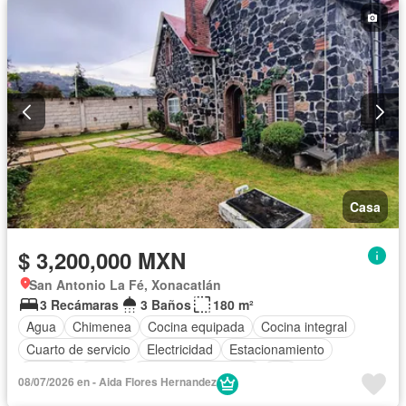
Casa
$ 3,200,000 MXN
San Antonio La Fé, Xonacatlán
3 Recámaras
3 Baños
180 m²
Agua
Chimenea
Cocina equipada
Cocina integral
Cuarto de servicio
Electricidad
Estacionamiento
Internet
Jardín
Televisión por cable
Wifi
08/07/2026 en - Aida Flores Hernandez
Zonas verdes
Sin amueblar