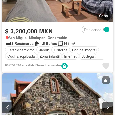
Casa
$ 3,200,000 MXN
Destacado
San Miguel Mimiapan, Xonacatlán
3 Recámaras
1.5 Baños
161 m²
Estacionamiento
Jardín
Cisterna
Cocina integral
Cocina equipada
Zona infantil
Internet
Bodega
Electricidad
Agua
Televisión por cable
Zonas verdes
06/07/2026 en - Aida Flores Hernandez
Sin amueblar