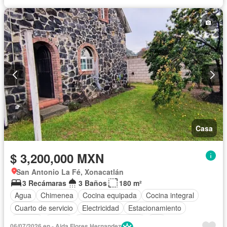
Casa
$ 3,200,000 MXN
San Antonio La Fé, Xonacatlán
3 Recámaras
3 Baños
180 m²
Agua
Chimenea
Cocina equipada
Cocina integral
Cuarto de servicio
Electricidad
Estacionamiento
Internet
Jardín
Televisión por cable
Wifi
06/07/2026 en - Aida Flores Hernandez