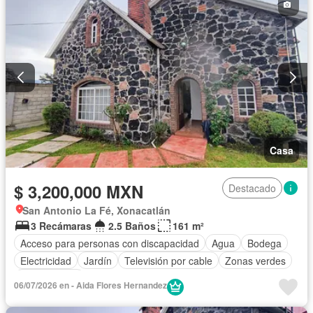
Casa
$ 3,200,000 MXN
Destacado
San Antonio La Fé, Xonacatlán
3 Recámaras
2.5 Baños
161 m²
Acceso para personas con discapacidad
Agua
Bodega
Electricidad
Jardín
Televisión por cable
Zonas verdes
Sin amueblar
06/07/2026 en - Aida Flores Hernandez