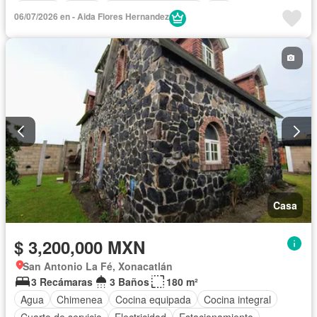
Internet
Jardín
Televisión por cable
Wifi
06/07/2026 en - Aida Flores Hernandez
Sin amueblar
Casa
$ 3,200,000 MXN
San Antonio La Fé, Xonacatlán
3 Recámaras
3 Baños
180 m²
Agua
Chimenea
Cocina equipada
Cocina integral
Cuarto de servicio
Electricidad
Estacionamiento