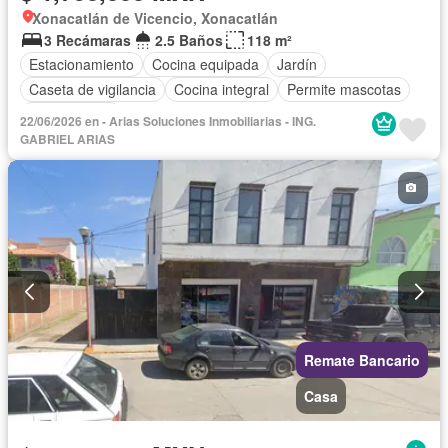
Xonacatlán de Vicencio, Xonacatlán
3 Recámaras
2.5 Baños
118 m²
Estacionamiento
Cocina equipada
Jardín
Caseta de vigilancia
Cocina integral
Permite mascotas
Sin amueblar
22/06/2026 en - Arias Soluciones Inmobiliarias - ING.
GABRIEL ARIAS
Remate Bancario
Casa