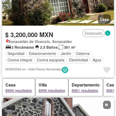
Casa
$ 3,200,000 MXN
Destacado
Xonacatlán de Vicencio, Xonacatlán
3 Recámaras
2.5 Baños
361 m²
Seguridad
Estacionamiento
Jardín
Cisterna
Cocina integral
Cocina equipada
Electricidad
Agua
Chimenea
Zonas verdes
Vista panorámica
26/06/2026 en - Aida Flores Hernandez
Recámara con closet
Permite mascotas
Permite niños
Solo familias
Sin amueblar
Casa
Villa
Departamento
Casa
8999 resultados
8999 resultados
8961 resultados
8961 