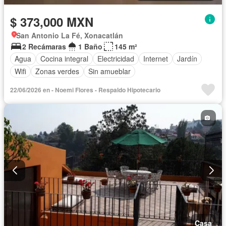
$ 373,000 MXN
San Antonio La Fé, Xonacatlán
2 Recámaras
1 Baño
145 m²
Agua
Cocina integral
Electricidad
Internet
Jardín
Wifi
Zonas verdes
Sin amueblar
22/06/2026 en - Noemi Flores - Respaldo Hipotecario
Casa