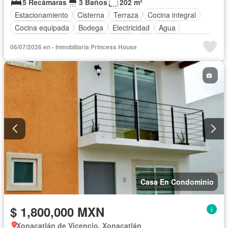
5 Recámaras
3 Baños
202 m²
Estacionamiento
Cisterna
Terraza
Cocina integral
Cocina equipada
Bodega
Electricidad
Agua
Cancha de tenis
Vista panorámica
Recámara con closet
06/07/2026 en - Inmobiliaria Princess House
Sin amueblar
Casa En Condominio
$ 1,800,000 MXN
Xonacatlán de Vicencio, Xonacatlán