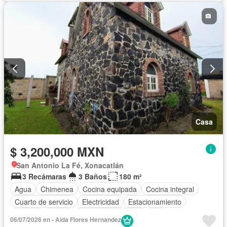
Casa
$ 3,200,000 MXN
San Antonio La Fé, Xonacatlán
3 Recámaras
3 Baños
180 m²
Agua
Chimenea
Cocina equipada
Cocina integral
Cuarto de servicio
Electricidad
Estacionamiento
Internet
Jardín
Televisión por cable
Wifi
06/07/2026 en - Aida Flores Hernandez
Zonas verdes
Sin amueblar