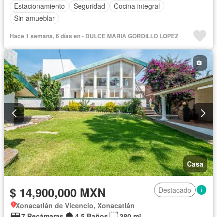
Estacionamiento
Seguridad
Cocina integral
Sin amueblar
Hace 1 semana, 6 días en - DULCE MARIA GORDILLO LOPEZ
Casa
$ 14,900,000 MXN
Destacado
Xonacatlán de Vicencio, Xonacatlán
7 Recámaras
4.5 Baños
380 m²