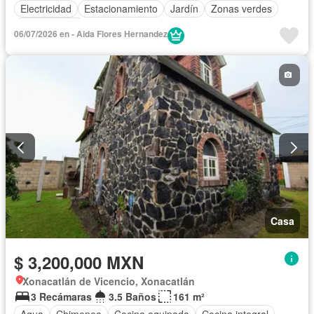
Electricidad
Estacionamiento
Jardín
Zonas verdes
Sin amueblar
06/07/2026 en - Aida Flores Hernandez
Casa
$ 3,200,000 MXN
Xonacatlán de Vicencio, Xonacatlán
3 Recámaras
3.5 Baños
161 m²
Agua
Chimenea
Cocina equipada
Cocina integral