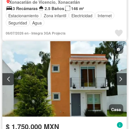
Xonacatlán de Vicencio, Xonacatlán
3 Recámaras
2.5 Baños
146 m²
Estacionamiento
Zona infantil
Electricidad
Internet
Seguridad
Agua
06/07/2026 en - Integra 3GA Projects
Casa
$ 1,750,000 MXN