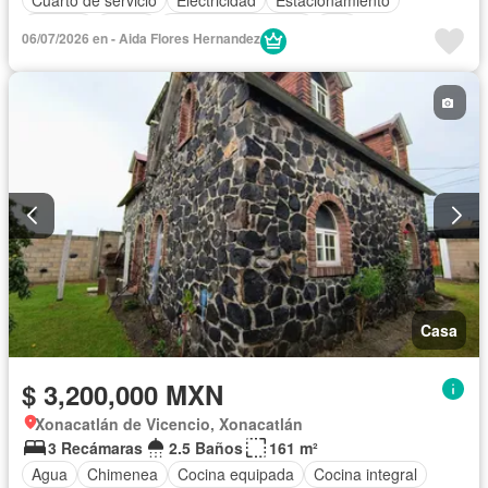
Internet
Jardín
Televisión por cable
Wifi
06/07/2026 en - Aida Flores Hernandez
Sin amueblar
Casa
$ 3,200,000 MXN
Xonacatlán de Vicencio, Xonacatlán
3 Recámaras
2.5 Baños
161 m²
Agua
Chimenea
Cocina equipada
Cocina integral