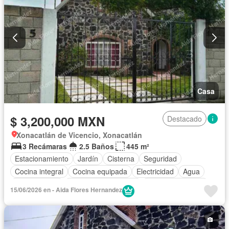
Casa
$ 3,200,000 MXN
Destacado
Xonacatlán de Vicencio, Xonacatlán
3 Recámaras
2.5 Baños
445 m²
Estacionamiento
Jardín
Cisterna
Seguridad
Cocina integral
Cocina equipada
Electricidad
Agua
Zonas verdes
Recámara con closet
Permite mascotas
15/06/2026 en - Aida Flores Hernandez
Permite niños
Solo familias
Sin amueblar