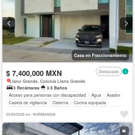
Casa en Fraccionamiento
$ 7,400,000 MXN
Destacado
Llano Grande, Colonia Llano Grande
3 Recámaras
3.5 Baños
Acceso para personas con discapacidad
Agua
Asador
Caseta de vigilancia
Cisterna
Cocina equipada
Cocina integral
Cuarto de Limpieza
Cuarto de servicio
22/06/2026 en - NORMANDIA
Electricidad
Estacionamiento
Jardín
Recámara con closet
Seguridad
Zonas verdes