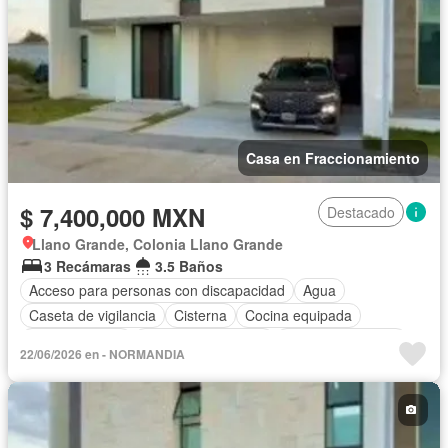
Casa en Fraccionamiento
$ 7,400,000 MXN
Destacado
Llano Grande, Colonia Llano Grande
3 Recámaras
3.5 Baños
Acceso para personas con discapacidad
Agua
Caseta de vigilancia
Cisterna
Cocina equipada
Cocina integral
Cuarto de Limpieza
Cuarto de servicio
22/06/2026 en - NORMANDIA
Electricidad
Estacionamiento
Jardín
Recámara con closet
Seguridad
Zonas verdes
Sin amueblar