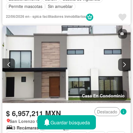
Permite mascotas
Sin amueblar
22/06/2026 en - spica facilitadores inmobiliarios
Casa En Condominio
$ 6,957,211 MXN
Destacado
San Lorenzo Coacalco, Metepec
Guardar búsqueda
3 Recámaras
5 Baños
216 m²