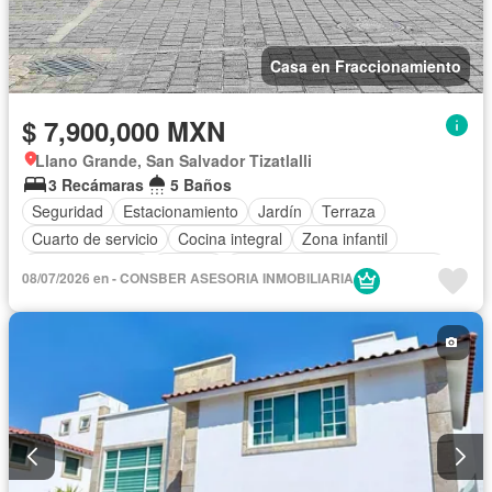
Casa en Fraccionamiento
$ 7,900,000 MXN
Llano Grande, San Salvador Tizatlalli
3 Recámaras
5 Baños
Seguridad
Estacionamiento
Jardín
Terraza
Cuarto de servicio
Cocina integral
Zona infantil
Sala polivalente
Internet
Circuito cerrado de televisión
08/07/2026 en - CONSBER ASESORIA INMOBILIARIA
Electricidad
Agua
Cuarto de Limpieza
Gas natural
Caseta de vigilancia
Gimnasio
Televisión por cable
Sin amueblar