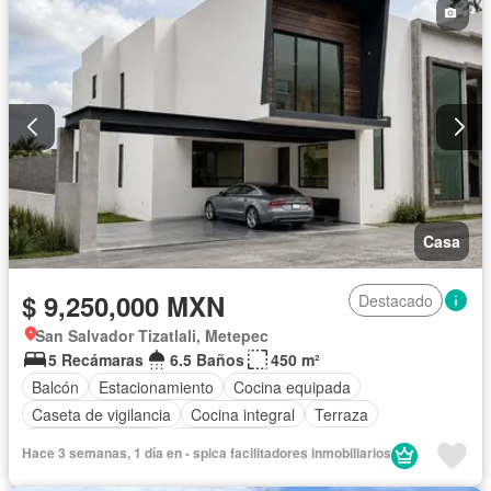
Casa
$ 9,250,000 MXN
Destacado
San Salvador Tizatlali, Metepec
5 Recámaras
6.5 Baños
450 m²
Balcón
Estacionamiento
Cocina equipada
Caseta de vigilancia
Cocina integral
Terraza
Permite mascotas
Sin amueblar
Hace 3 semanas, 1 día en - spica facilitadores inmobiliarios