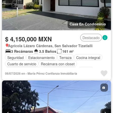
Casa En Condominio
$ 4,150,000 MXN
Destacado
Agrícola Lázaro Cárdenas, San Salvador Tizatlalli
3 Recámaras
3.5 Baños
161 m²
Seguridad
Estacionamiento
Terraza
Cocina integral
Cuarto de servicio
Recámara con closet
Caseta de vigilancia
Cuarto de Limpieza
Bodega
06/07/2026 en - María Pérez Confianza Inmobiliaria
Internet
Permite mascotas
Permite niños
Sin amueblar