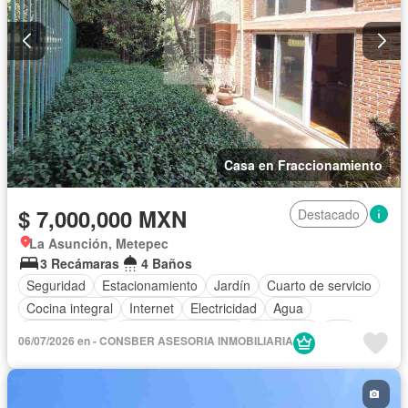
Casa en Fraccionamiento
$ 7,000,000 MXN
Destacado
La Asunción, Metepec
3 Recámaras
4 Baños
Seguridad
Estacionamiento
Jardín
Cuarto de servicio
Cocina integral
Internet
Electricidad
Agua
Zonas verdes
Caseta de vigilancia
Despacho
Wifi
06/07/2026 en - CONSBER ASESORIA INMOBILIARIA