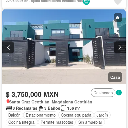
22/06/2026 en - spica facilitadores inmobiliarios
Casa
$ 3,750,000 MXN
Destacado
Santa Cruz Ocotitlán, Magdalena Ocotitlán
3 Recámaras
3 Baños
156 m²
Balcón
Estacionamiento
Cocina equipada
Jardín
Cocina integral
Permite mascotas
Sin amueblar