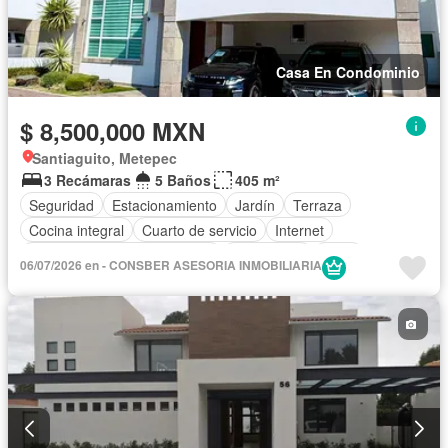
Casa En Condominio
$ 8,500,000 MXN
Santiaguito, Metepec
3 Recámaras
5 Baños
405 m²
Seguridad
Estacionamiento
Jardín
Terraza
Cocina integral
Cuarto de servicio
Internet
Circuito cerrado de televisión
Electricidad
Agua
06/07/2026 en - CONSBER ASESORIA INMOBILIARIA
Cuarto de Limpieza
Televisión por cable
Gas natural
Despacho
Vista panorámica
Caseta de vigilancia