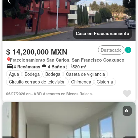
Casa en Fraccionamiento
$ 14,200,000 MXN
Destacado
Fraccionamiento San Carlos, San Francisco Coaxusco
4 Recámaras
4 Baños
520 m²
Agua
Bodega
Bodega
Caseta de vigilancia
Circuito cerrado de televisión
Chimenea
Cisterna
Cocina equipada
Cocina integral
Cuarto de Limpieza
06/07/2026 en - ABR Asesores en Bienes Raices.
Cuarto de servicio
Electricidad
Estacionamiento
Internet
Jardín
Despacho
Recámara con closet
Sala polivalente
Seguridad
Televisión por cable
Terraza
Wifi
Zonas verdes
Sin amueblar