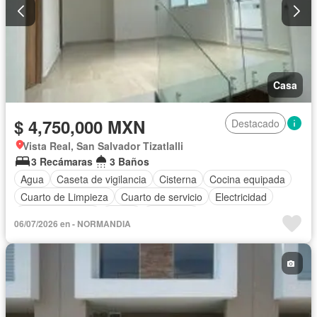
Casa
$ 4,750,000 MXN
Destacado
Vista Real, San Salvador Tizatlalli
3 Recámaras
3 Baños
Agua
Caseta de vigilancia
Cisterna
Cocina equipada
Cuarto de Limpieza
Cuarto de servicio
Electricidad
Estacionamiento
Jardín
Despacho
06/07/2026 en - NORMANDIA
Recámara con closet
Azotea
Vista panorámica
Zonas verdes