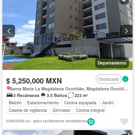
Recámara con closet
Azotea
Sala polivalente
Seguridad
Televisión por cable
Terraza
Vista panorámica
Wifi
Zonas verdes
Sin amueblar
Departamento
$ 5,250,000 MXN
Destacado
Santa María La Magdalena Ocotitlán, Magdalena Ocotitlán
3 Recámaras
3.5 Baños
223 m²
Balcón
Estacionamiento
Cocina equipada
Jardín
Caseta de vigilancia
Gimnasio
Cocina integral
Cancha de tenis
Terraza
Sin amueblar
22/06/2026 en - spica facilitadores inmobiliarios