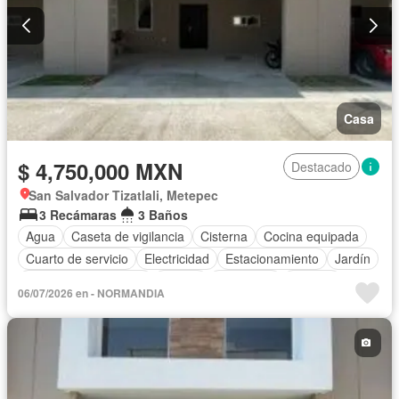
Casa
$ 4,750,000 MXN
Destacado
San Salvador Tizatlali, Metepec
3 Recámaras
3 Baños
Agua
Caseta de vigilancia
Cisterna
Cocina equipada
Cuarto de servicio
Electricidad
Estacionamiento
Jardín
Recámara con closet
Azotea
Seguridad
Terraza
06/07/2026 en - NORMANDIA
Vista panorámica
Zonas verdes