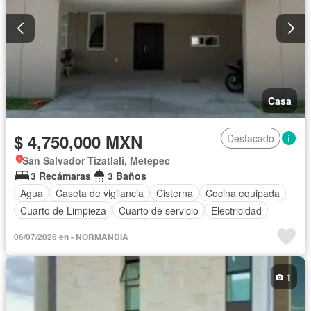
Casa
$ 4,750,000 MXN
Destacado
San Salvador Tizatlali, Metepec
3 Recámaras
3 Baños
Agua
Caseta de vigilancia
Cisterna
Cocina equipada
Cuarto de Limpieza
Cuarto de servicio
Electricidad
Estacionamiento
Jardín
Despacho
06/07/2026 en - NORMANDIA
Recámara con closet
Azotea
Seguridad
Vista panorámica
Zonas verdes
1