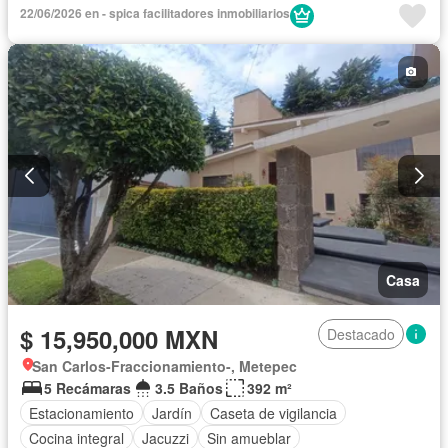
22/06/2026 en - spica facilitadores inmobiliarios
Casa
$ 15,950,000 MXN
Destacado
San Carlos-Fraccionamiento-, Metepec
5 Recámaras
3.5 Baños
392 m²
Estacionamiento
Jardín
Caseta de vigilancia
Cocina integral
Jacuzzi
Sin amueblar