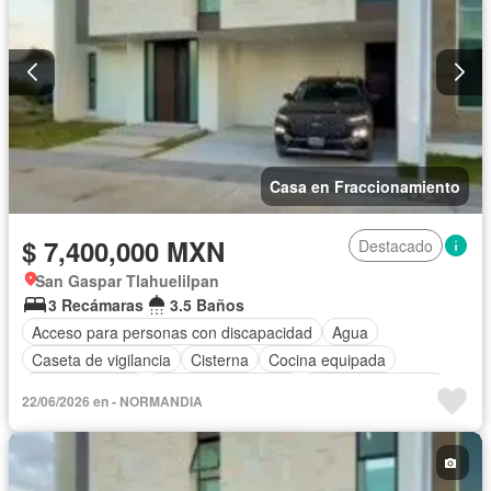
Casa en Fraccionamiento
$ 7,400,000 MXN
Destacado
San Gaspar Tlahuelilpan
3 Recámaras
3.5 Baños
Acceso para personas con discapacidad
Agua
Caseta de vigilancia
Cisterna
Cocina equipada
Cocina integral
Cuarto de Limpieza
Cuarto de servicio
22/06/2026 en - NORMANDIA
Electricidad
Estacionamiento
Jardín
Recámara con closet
Seguridad
Zonas verdes