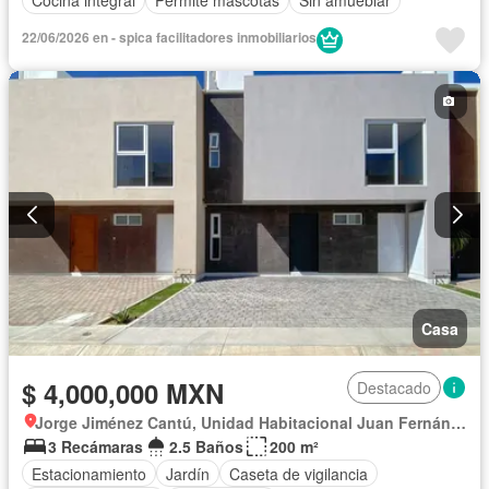
Cocina integral
Permite mascotas
Sin amueblar
22/06/2026 en - spica facilitadores inmobiliarios
Casa
$ 4,000,000 MXN
Destacado
Jorge Jiménez Cantú, Unidad Habitacional Juan Fernández Albarrán
3 Recámaras
2.5 Baños
200 m²
Estacionamiento
Jardín
Caseta de vigilancia