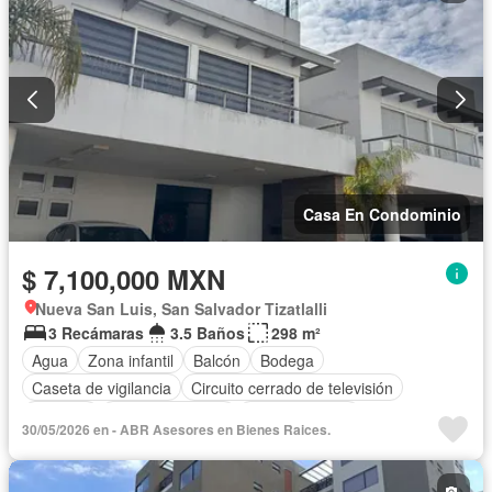
Casa En Condominio
$ 7,100,000 MXN
Nueva San Luis, San Salvador Tizatlalli
3 Recámaras
3.5 Baños
298 m²
Agua
Zona infantil
Balcón
Bodega
Caseta de vigilancia
Circuito cerrado de televisión
Cisterna
Cocina equipada
Cocina integral
30/05/2026 en - ABR Asesores en Bienes Raices.
Cuarto de Limpieza
Electricidad
Estacionamiento
Gas natural
Gimnasio
Internet
Jardín
Despacho