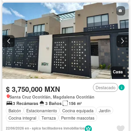
Casa
$ 3,750,000 MXN
Destacado
Santa Cruz Ocotitlán, Magdalena Ocotitlán
3 Recámaras
3 Baños
156 m²
Balcón
Estacionamiento
Cocina equipada
Jardín
Cocina integral
Terraza
Permite mascotas
Sin amueblar
22/06/2026 en - spica facilitadores inmobiliarios