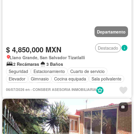
Departamento
$ 4,850,000 MXN
Destacado
Llano Grande, San Salvador Tizatlalli
2 Recámaras
3 Baños
Seguridad
Estacionamiento
Cuarto de servicio
Elevador
Gimnasio
Cocina equipada
Sala polivalente
Zona infantil
Internet
Bodega
06/07/2026 en - CONSBER ASESORIA INMOBILIARIA
Circuito cerrado de televisión
Electricidad
Agua
Gas natural
Televisión por cable
Despacho
Vista panorámica
Caseta de vigilancia
Sin amueblar