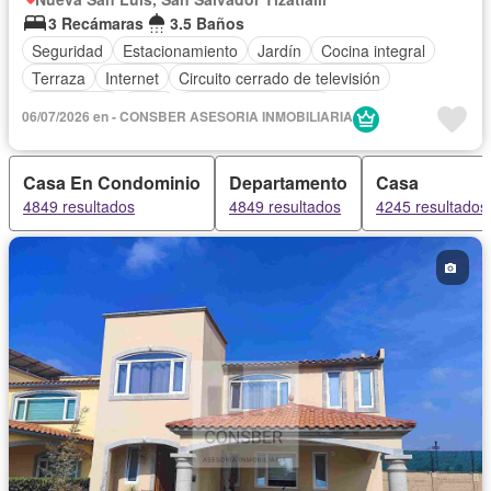
3 Recámaras
3.5 Baños
Seguridad
Estacionamiento
Jardín
Cocina integral
Terraza
Internet
Circuito cerrado de televisión
Electricidad
Agua
Cuarto de Limpieza
06/07/2026 en - CONSBER ASESORIA INMOBILIARIA
Televisión por cable
Caseta de vigilancia
Cocina equipada
Sala polivalente
Despacho
Wifi
Casa En Condominio
Departamento
Casa
Sin amueblar
4849 resultados
4849 resultados
4245 resultados