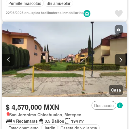
Permite mascotas
Sin amueblar
22/06/2026 en - spica facilitadores inmobiliarios
Casa
$ 4,570,000 MXN
Destacado
San Jeronimo Chicahualco, Metepec
4 Recámaras
3.5 Baños
194 m²
Estacionamiento
Jardín
Caseta de vigilancia