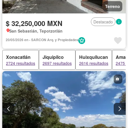
Terreno
$ 32,250,000 MXN
Destacado
San Sebastián, Tepotzotlán
20/05/2026 en - SARCON Arq. y Propiedades
Xonacatlán
Jiquipilco
Huixquilucan
Aman
2724 resultados
2697 resultados
2616 resultados
2475 r