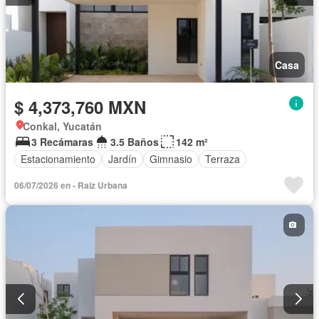
Casa
$ 4,373,760 MXN
Conkal, Yucatán
3 Recámaras
3.5 Baños
142 m²
Estacionamiento
Jardín
Gimnasio
Terraza
06/07/2026 en - Raiz Urbana