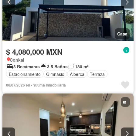
Casa
$ 4,080,000 MXN
Conkal
3 Recámaras
3.5 Baños
180 m²
Estacionamiento
Gimnasio
Alberca
Terraza
08/07/2026 en - Yuuma Inmobiliaria