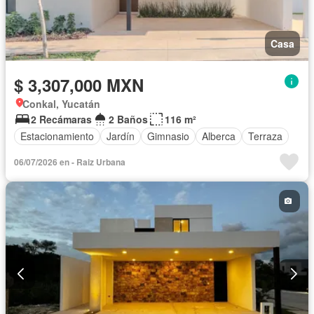
Casa
$ 3,307,000 MXN
Conkal, Yucatán
2 Recámaras
2 Baños
116 m²
Estacionamiento
Jardín
Gimnasio
Alberca
Terraza
06/07/2026 en - Raiz Urbana