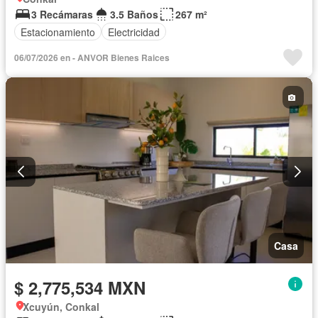
3 Recámaras
3.5 Baños
267 m²
Estacionamiento
Electricidad
06/07/2026 en - ANVOR Bienes Raices
Casa
$ 2,775,534 MXN
Xcuyún, Conkal