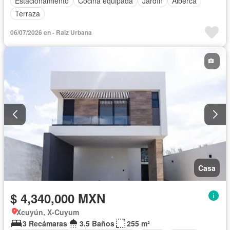
Estacionamiento
Cocina equipada
Jardín
Alberca
Terraza
06/07/2026 en - Raiz Urbana
Casa
$ 4,340,000 MXN
Xcuyún, X-Cuyum
3 Recámaras
3.5 Baños
255 m²