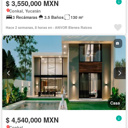
$ 3,550,000 MXN
Conkal, Yucatán
3 Recámaras
3.5 Baños
130 m²
Hace 2 semanas, 8 horas en - ANVOR Bienes Raices
Casa
$ 4,540,000 MXN
Conkal