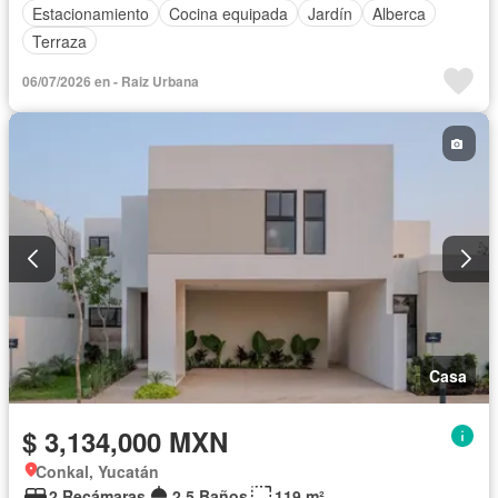
Estacionamiento
Cocina equipada
Jardín
Alberca
Terraza
06/07/2026 en - Raiz Urbana
Casa
$ 3,134,000 MXN
Conkal, Yucatán
2 Recámaras
2.5 Baños
119 m²