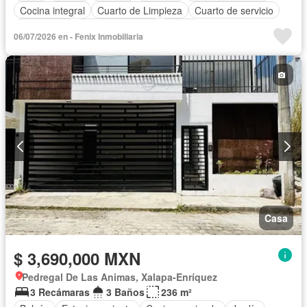
Cocina integral
Cuarto de Limpieza
Cuarto de servicio
Electricidad
Estacionamiento
Jardín
06/07/2026 en - Fenix Inmobiliaria
Recámara con closet
Azotea
Terraza
Vista panorámica
Sin amueblar
Casa
$ 3,690,000 MXN
Pedregal De Las Animas, Xalapa-Enríquez
3 Recámaras
3 Baños
236 m²