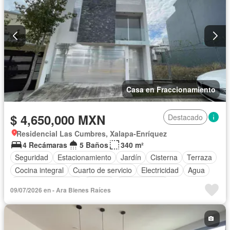
Casa en Fraccionamiento
$ 4,650,000 MXN
Destacado
Residencial Las Cumbres, Xalapa-Enríquez
4 Recámaras
5 Baños
340 m²
Seguridad
Estacionamiento
Jardín
Cisterna
Terraza
Cocina integral
Cuarto de servicio
Electricidad
Agua
Cuarto de Limpieza
Asador
Zonas verdes
09/07/2026 en - Ara Bienes Raíces
Recámara con closet
Conserje
Sin amueblar