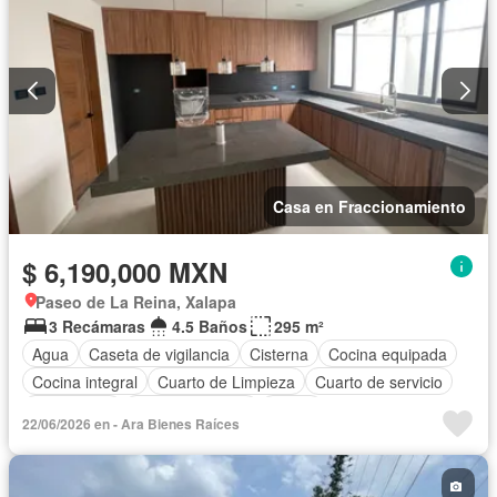
Casa en Fraccionamiento
$ 6,190,000 MXN
Paseo de La Reina, Xalapa
3 Recámaras
4.5 Baños
295 m²
Agua
Caseta de vigilancia
Cisterna
Cocina equipada
Cocina integral
Cuarto de Limpieza
Cuarto de servicio
Electricidad
Estacionamiento
Jardín
22/06/2026 en - Ara Bienes Raíces
Recámara con closet
Azotea
Seguridad
Terraza
Sin amueblar