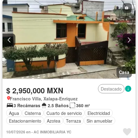
Casa
$ 2,950,000 MXN
Destacado
Francisco Villa, Xalapa-Enríquez
3 Recámaras
2.5 Baños
360 m²
Agua
Cisterna
Cuarto de servicio
Electricidad
Estacionamiento
Azotea
Terraza
Sin amueblar
10/07/2026 en - AC INMOBILIARIA YC