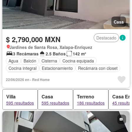
Casa
$ 2,790,000 MXN
Destacado
Jardines de Santa Rosa, Xalapa-Enríquez
3 Recámaras
2.5 Baños
142 m²
Agua
Balcón
Cisterna
Cocina equipada
Cocina integral
Estacionamiento
Recámara con closet
Sin amueblar
22/06/2026 en - Red Home
Villa
Casa
Terreno
Casa En
595 resultados
595 resultados
186 resultados
45 resulta