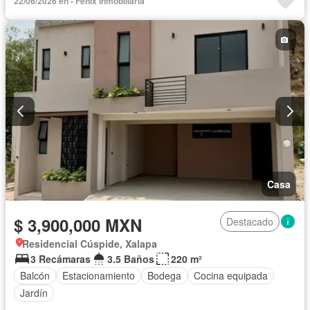
22/06/2026 en - Fenix Inmobiliaria
Casa
$ 3,900,000 MXN
Destacado
Residencial Cúspide, Xalapa
3 Recámaras
3.5 Baños
220 m²
Balcón
Estacionamiento
Bodega
Cocina equipada
Jardín