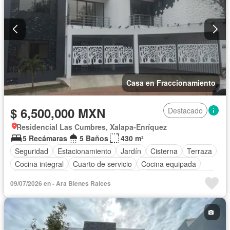
Casa en Fraccionamiento
$ 6,500,000 MXN
Destacado
Residencial Las Cumbres, Xalapa-Enríquez
5 Recámaras
5 Baños
430 m²
Seguridad
Estacionamiento
Jardín
Cisterna
Terraza
Cocina integral
Cuarto de servicio
Cocina equipada
Sala polivalente
Electricidad
Agua
Cuarto de Limpieza
09/07/2026 en - Ara Bienes Raíces
Asador
Zonas verdes
Recámara con closet
Caseta de vigilancia
Conserje
Zona infantil
Sin amueblar