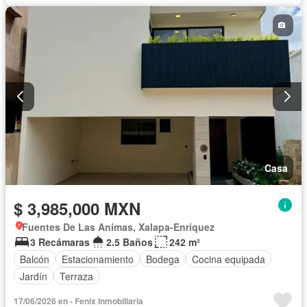
Casa
$ 3,985,000 MXN
Fuentes De Las Animas, Xalapa-Enríquez
3 Recámaras
2.5 Baños
242 m²
Balcón
Estacionamiento
Bodega
Cocina equipada
Jardín
Terraza
17/06/2026 en - Fenix Inmobiliaria