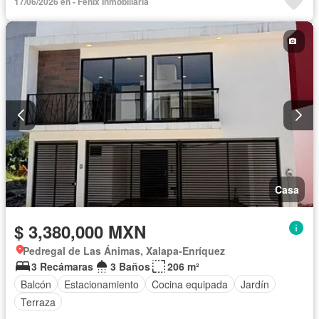
17/06/2026 en - Fenix Inmobiliaria
Casa
$ 3,380,000 MXN
Pedregal de Las Ánimas, Xalapa-Enríquez
3 Recámaras
3 Baños
206 m²
Balcón
Estacionamiento
Cocina equipada
Jardín
Terraza