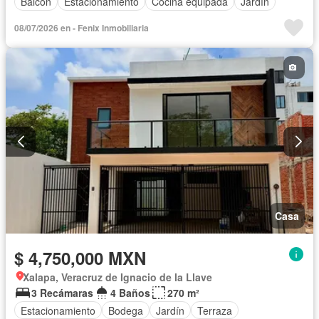
Balcón
Estacionamiento
Cocina equipada
Jardín
08/07/2026 en - Fenix Inmobiliaria
Casa
$ 4,750,000 MXN
Xalapa, Veracruz de Ignacio de la Llave
3 Recámaras
4 Baños
270 m²
Estacionamiento
Bodega
Jardín
Terraza