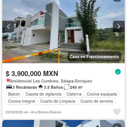
Casa en Fraccionamiento
$ 3,900,000 MXN
Residencial Las Cumbres, Xalapa-Enríquez
3 Recámaras
3.5 Baños
240 m²
Balcón
Caseta de vigilancia
Cisterna
Cocina equipada
Cocina integral
Cuarto de Limpieza
Cuarto de servicio
Electricidad
Estacionamiento
Jardín
22/06/2026 en - Ara Bienes Raíces
Recámara con closet
Vista panorámica
Zonas verdes
Sin amueblar