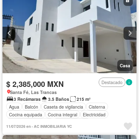
Casa
$ 2,385,000 MXN
Destacado
Santa Fé, Las Trancas
3 Recámaras
3.5 Baños
215 m²
Agua
Balcón
Caseta de vigilancia
Cisterna
Cocina equipada
Cocina integral
Electricidad
Recámara con closet
Sala polivalente
11/07/2026 en - AC INMOBILIARIA YC
Televisión por cable
Wifi
Sin amueblar