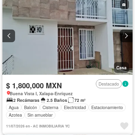
Casa
$ 1,800,000 MXN
Destacado
Buena Vista I, Xalapa-Enríquez
2 Recámaras
2.5 Baños
72 m²
Agua
Balcón
Cisterna
Electricidad
Estacionamiento
Azotea
Sin amueblar
11/07/2026 en - AC INMOBILIARIA YC