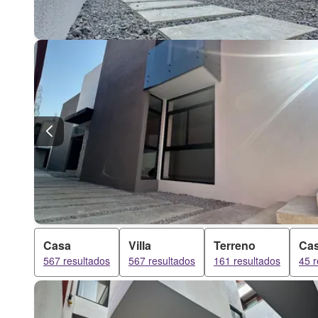
Casa
Villa
Terreno
Cas
567 resultados
567 resultados
161 resultados
45 r