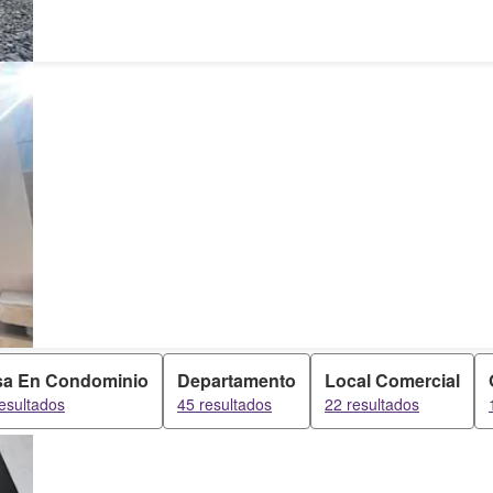
a En Condominio
Departamento
Local Comercial
esultados
45 resultados
22 resultados