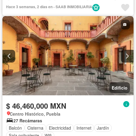
Recámara con closet
Cocina equipada
Electricidad
Hace 3 semanas, 2 días en - SAAB INMOBILIARIA
Agua
Internet
Televisión por cable
Gas natural
Despacho
Edificio
$ 46,460,000 MXN
Centro Histórico, Puebla
27 Recámaras
Balcón
Cisterna
Electricidad
Internet
Jardín
Sala polivalente
Wifi