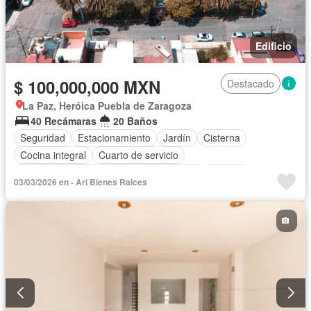
Edificio
$ 100,000,000 MXN
Destacado
La Paz, Heróica Puebla de Zaragoza
40 Recámaras
20 Baños
Seguridad
Estacionamiento
Jardín
Cisterna
Cocina integral
Cuarto de servicio
Acceso para personas con discapacidad
Internet
03/03/2026 en - Ari Bienes Raices
Sala polivalente
Circuito cerrado de televisión
Electricidad
Agua
Cuarto de Limpieza
Bodega
Zonas verdes
Wifi