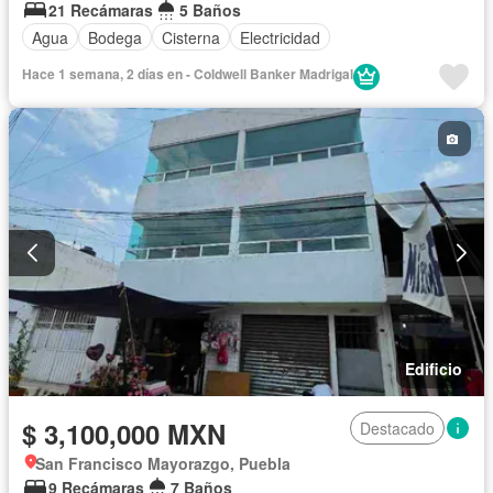
21 Recámaras
5 Baños
Agua
Bodega
Cisterna
Electricidad
Hace 1 semana, 2 días en - Coldwell Banker Madrigal
Edificio
$ 3,100,000 MXN
Destacado
San Francisco Mayorazgo, Puebla
9 Recámaras
7 Baños