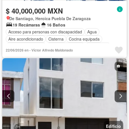
$ 40,000,000 MXN
De Santiago, Heroica Puebla De Zaragoza
19 Recámaras
16 Baños
Acceso para personas con discapacidad
Agua
Aire acondicionado
Cisterna
Cocina equipada
Cuarto de Limpieza
Cuarto de servicio
Electricidad
22/06/2026 en - Víctor Alfredo Maldonado
Estacionamiento
Internet
Sala polivalente
Wifi
Edificio