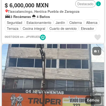
$ 6,000,000 MXN
Destacado
Tlaxcalancingo, Heróica Puebla de Zaragoza
3 Recámaras
4 Baños
Seguridad
Estacionamiento
Jardín
Cisterna
Alberca
Terraza
Cocina integral
Cuarto de servicio
Elevador
Gimnasio
Cocina equipada
Zona infantil
06/07/2026 en - JPVIRUES
Sala polivalente
Internet
Bodega
Electricidad
Circuito cerrado de televisión
Jacuzzi
Agua
1
Cuarto de Limpieza
Gas natural
Televisión por cable
Vista panorámica
Recámara con closet
Caseta de vigilancia
Edificio