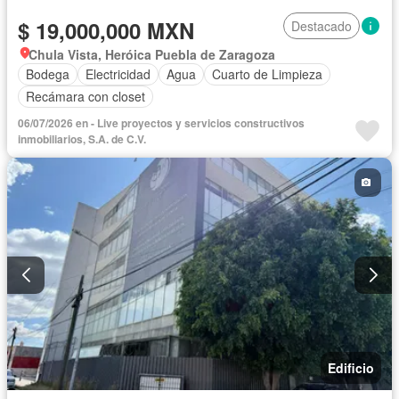
$ 19,000,000 MXN
Destacado
Chula Vista, Heróica Puebla de Zaragoza
Bodega
Electricidad
Agua
Cuarto de Limpieza
Recámara con closet
06/07/2026 en - Live proyectos y servicios constructivos
inmobiliarios, S.A. de C.V.
Edificio