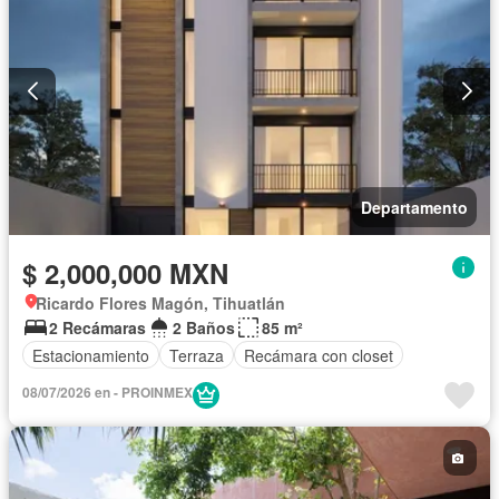
Sala polivalente
Televisión por cable
Terraza
Vista panorámica
Wifi
Zonas verdes
Sin amueblar
Departamento
$ 2,000,000 MXN
Ricardo Flores Magón, Tihuatlán
2 Recámaras
2 Baños
85 m²
Estacionamiento
Terraza
Recámara con closet
08/07/2026 en - PROINMEX