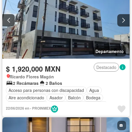
Departamento
$ 1,920,000 MXN
Destacado
Ricardo Flores Magón
2 Recámaras
2 Baños
Acceso para personas con discapacidad
Agua
Aire acondicionado
Asador
Balcón
Bodega
Caseta de vigilancia
Circuito cerrado de televisión
22/06/2026 en - PROINMEX
Cisterna
Cocina integral
Cuarto de Limpieza
Cuarto de servicio
Electricidad
Estacionamiento
Internet
Jardín
Despacho
Recámara con closet