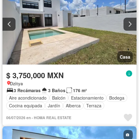
Casa
$ 3,750,000 MXN
Dzitya
3 Recámaras
3 Baños
176 m²
Aire acondicionado
Balcón
Estacionamiento
Bodega
Cocina equipada
Jardín
Alberca
Terraza
Completamente amueblado
06/07/2026 en - HOMA REAL ESTATE