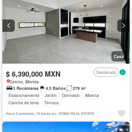
Casa
$ 6,390,000 MXN
Destacado
Centro, Mérida
3 Recámaras
4.5 Baños
279 m²
Estacionamiento
Jardín
Gimnasio
Alberca
Cancha de tenis
Terraza
Hace 3 semanas, 19 horas en - HOMA REAL ESTATE