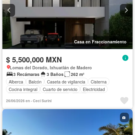
Casa en Fraccionamiento
$ 5,500,000 MXN
Lomas del Dorado, Ixhuatlán de Madero
3 Recámaras
3 Baños
262 m²
Alberca
Balcón
Caseta de vigilancia
Cisterna
Cocina integral
Cuarto de servicio
Electricidad
Estacionamiento
Gas natural
Jardín
26/06/2026 en - Ceci Surini
Recámara con closet
Vista panorámica