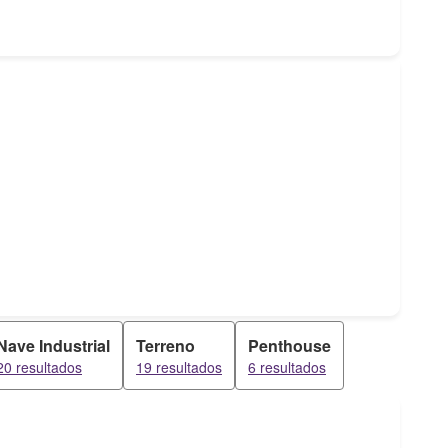
Nave Industrial
Terreno
Penthouse
20 resultados
19 resultados
6 resultados