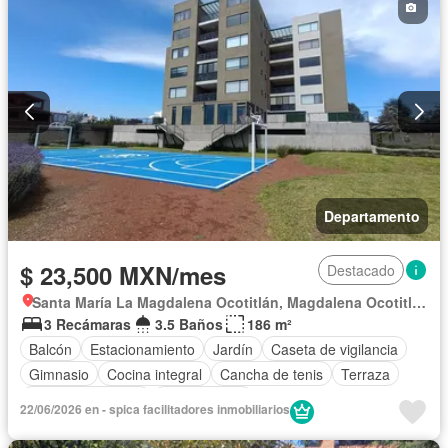
Seguridad
Terraza
Zonas verdes
Permite mascotas
Permite niños
Departamento
$ 23,500 MXN/mes
Destacado
Santa María La Magdalena Ocotitlán, Magdalena Ocotitlán
3 Recámaras
3.5 Baños
186 m²
Balcón
Estacionamiento
Jardín
Caseta de vigilancia
Gimnasio
Cocina integral
Cancha de tenis
Terraza
Permite mascotas
Sin amueblar
22/06/2026 en - spica facilitadores inmobiliarios