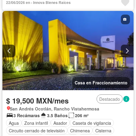
22/06/2026 en - Innova Bienes Raíces
Casa en Fraccionamiento
$ 19,500 MXN/mes
Destacado
San Andrés Ocotlán, Rancho Vistahermosa
3 Recámaras
3.5 Baños
206 m²
Agua
Zona infantil
Asador
Caseta de vigilancia
Circuito cerrado de televisión
Chimenea
Cisterna