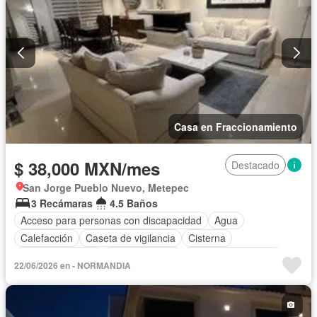
Casa en Fraccionamiento
$ 38,000 MXN/mes
Destacado
San Jorge Pueblo Nuevo, Metepec
3 Recámaras
4.5 Baños
Acceso para personas con discapacidad
Agua
Calefacción
Caseta de vigilancia
Cisterna
Cocina equipada
Cocina integral
Cuarto de Limpieza
22/06/2026 en - NORMANDIA
Cuarto de servicio
Electricidad
Estacionamiento
Jacuzzi
Recámara con closet
Sala polivalente
Seguridad
Terraza
Zonas verdes
Permite mascotas