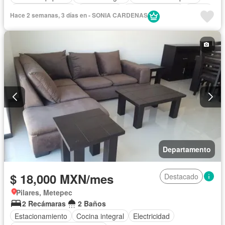
Cuarto de servicio
Electricidad
Estacionamiento
Jardín
Hace 2 semanas, 3 días en - SONIA CARDENAS
Despacho
Recámara con closet
Seguridad
Terraza
Zonas verdes
Sin amueblar
Departamento
$ 18,000 MXN/mes
Destacado
Pilares, Metepec
2 Recámaras
2 Baños
Estacionamiento
Cocina integral
Electricidad