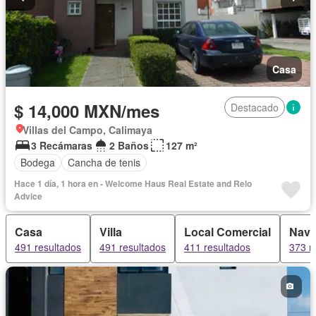
Casa
$ 14,000 MXN/mes
Destacado
Villas del Campo, Calimaya
3 Recámaras
2 Baños
127 m²
Bodega
Cancha de tenis
Hace 1 día, 1 hora en - Welcome Haus Real Estate and Relo
Advice
Casa
Villa
Local Comercial
Nave 
491 resultados
491 resultados
411 resultados
373 r