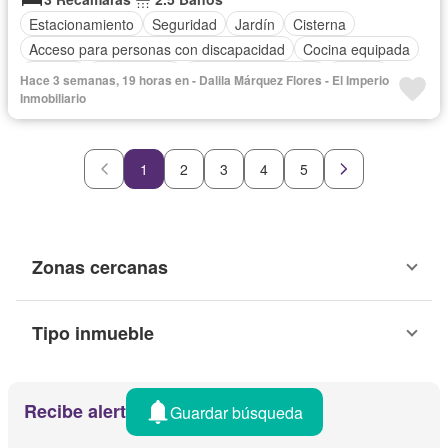
Estacionamiento
Seguridad
Jardín
Cisterna
Acceso para personas con discapacidad
Cocina equipada
Internet
Zona infantil
Televisión por cable
Asador
Hace 3 semanas, 19 horas en - Dalila Márquez Flores - El Imperio
Caseta de vigilancia
Wifi
Permite mascotas
Inmobiliario
Permite niños
Completamente amueblado
1
2
3
4
5
Zonas cercanas
Tipo inmueble
Recibe alertas por email
Guardar búsqueda