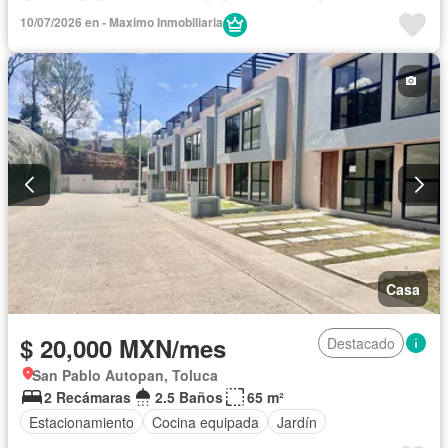
Cisterna
Cocina equipada
Cocina integral
10/07/2026 en - Maximo Inmobiliaria
Cuarto de Limpieza
Electricidad
Estacionamiento
Internet
Jardín
Recámara con closet
Sala polivalente
Seguridad
Televisión por cable
Wifi
Zonas verdes
Permite mascotas
Permite niños
Solo familias
Completamente amueblado
Casa
$ 20,000 MXN/mes
Destacado
San Pablo Autopan, Toluca
2 Recámaras
2.5 Baños
65 m²
Estacionamiento
Cocina equipada
Jardín