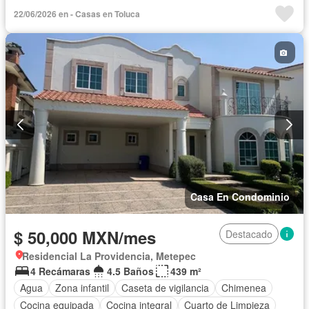
Cocina equipada
Cocina integral
Conserje
22/06/2026 en - Casas en Toluca
Cuarto de Limpieza
Cuarto de servicio
Electricidad
Estacionamiento
Internet
Jardín
Recámara con closet
Seguridad
Televisión por cable
Terraza
Wifi
Zonas verdes
Permite niños
Solo familias
Sin amueblar
Casa En Condominio
$ 50,000 MXN/mes
Destacado
Residencial La Providencia, Metepec
4 Recámaras
4.5 Baños
439 m²
Agua
Zona infantil
Caseta de vigilancia
Chimenea
Cocina equipada
Cocina integral
Cuarto de Limpieza