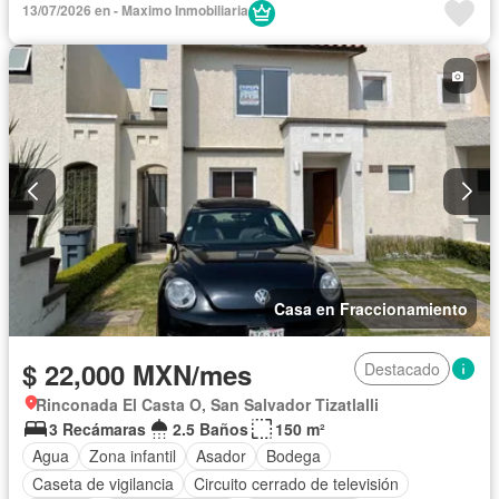
13/07/2026 en - Maximo Inmobiliaria
Internet
Jacuzzi
Jardín
Despacho
Recámara con closet
Seguridad
Televisión por cable
Terraza
Wifi
Zonas verdes
Sin amueblar
Casa en Fraccionamiento
$ 22,000 MXN/mes
Destacado
Rinconada El Casta O, San Salvador Tizatlalli
3 Recámaras
2.5 Baños
150 m²
Agua
Zona infantil
Asador
Bodega
Caseta de vigilancia
Circuito cerrado de televisión