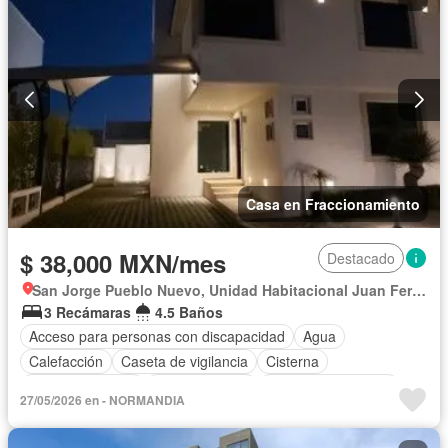
Seguridad
Terraza
Zonas verdes
Permite mascotas
Permite niños
Casa en Fraccionamiento
$ 38,000 MXN/mes
Destacado
San Jorge Pueblo Nuevo, Unidad Habitacional Juan Fernández Albarrán
3 Recámaras
4.5 Baños
Acceso para personas con discapacidad
Agua
Calefacción
Caseta de vigilancia
Cisterna
Cocina equipada
Cocina integral
Cuarto de Limpieza
27/05/2026 en - NORMANDIA
Cuarto de servicio
Electricidad
Estacionamiento
Jacuzzi
Recámara con closet
Sala polivalente