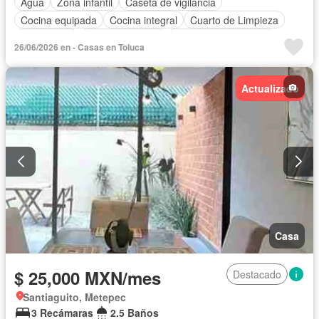
Agua
Zona infantil
Caseta de vigilancia
Cocina equipada
Cocina integral
Cuarto de Limpieza
Electricidad
Estacionamiento
Recámara con closet
26/06/2026 en - Casas en Toluca
Seguridad
Televisión por cable
Wifi
Zonas verdes
Permite niños
Solo familias
Sin amueblar
Actualizado
Casa
$ 25,000 MXN/mes
Destacado
Santiaguito, Metepec
3 Recámaras
2.5 Baños