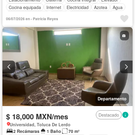
Cocina equipada
Internet
Electricidad
Azotea
Agua
Televisión por cable
Asador
Recámara con closet
06/07/2026 en - Patricia Reyes
Completamente amueblado
Departamento
$ 18,000 MXN/mes
Destacado
Universidad, Toluca De Lerdo
2 Recámaras
1 Baño
70 m²