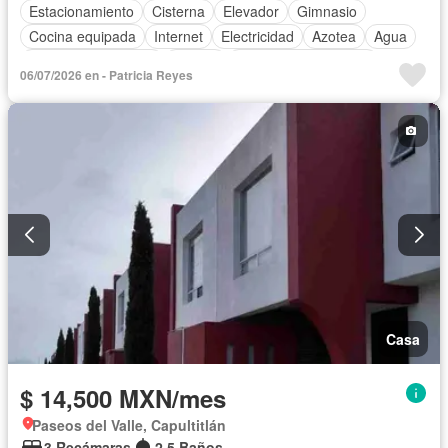
Estacionamiento
Cisterna
Elevador
Gimnasio
Cocina equipada
Internet
Electricidad
Azotea
Agua
Televisión por cable
Asador
Recámara con closet
06/07/2026 en - Patricia Reyes
Completamente amueblado
Casa
$ 14,500 MXN/mes
Paseos del Valle, Capultitlán
3 Recámaras
2.5 Baños