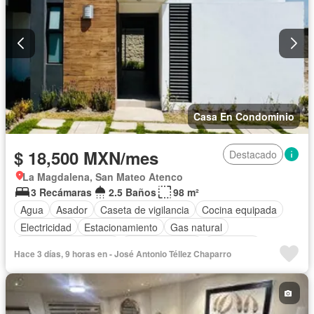
Casa En Condominio
$ 18,500 MXN/mes
Destacado
La Magdalena, San Mateo Atenco
3 Recámaras
2.5 Baños
98 m²
Agua
Asador
Caseta de vigilancia
Cocina equipada
Electricidad
Estacionamiento
Gas natural
Recámara con closet
Sala polivalente
Seguridad
Hace 3 días, 9 horas en - José Antonio Téllez Chaparro
Permite mascotas
Sin amueblar