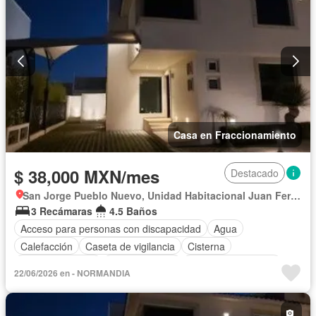
Permite niños
Completamente amueblado
Casa en Fraccionamiento
$ 38,000 MXN/mes
Destacado
San Jorge Pueblo Nuevo, Unidad Habitacional Juan Fernández Albarrán
3 Recámaras
4.5 Baños
Acceso para personas con discapacidad
Agua
Calefacción
Caseta de vigilancia
Cisterna
Cocina equipada
Cocina integral
Cuarto de Limpieza
22/06/2026 en - NORMANDIA
Cuarto de servicio
Electricidad
Estacionamiento
Jacuzzi
Recámara con closet
Sala polivalente