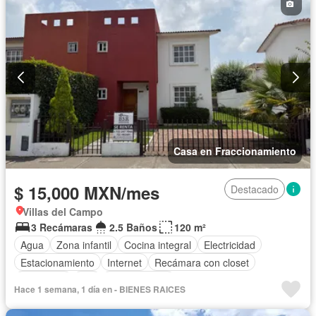
Casa en Fraccionamiento
$ 15,000 MXN/mes
Destacado
Villas del Campo
3 Recámaras
2.5 Baños
120 m²
Agua
Zona infantil
Cocina integral
Electricidad
Estacionamiento
Internet
Recámara con closet
Seguridad
Wifi
Zonas verdes
Hace 1 semana, 1 día en - BIENES RAICES