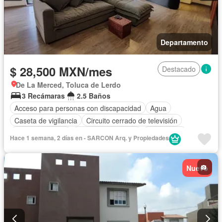
Departamento
$ 28,500 MXN/mes
Destacado
De La Merced, Toluca de Lerdo
3 Recámaras
2.5 Baños
Acceso para personas con discapacidad
Agua
Caseta de vigilancia
Circuito cerrado de televisión
Cocina equipada
Cuarto de Limpieza
Electricidad
Hace 1 semana, 2 días en - SARCON Arq. y Propiedades
Elevador
Estacionamiento
Gas natural
Internet
Recámara con closet
Seguridad
Televisión por cable
Nuevo
Vista panorámica
Wifi
Completamente amueblado