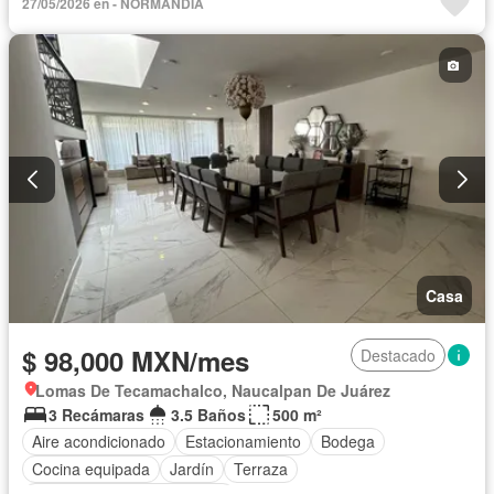
27/05/2026 en - NORMANDIA
Cuarto de servicio
Electricidad
Estacionamiento
Jacuzzi
Recámara con closet
Sala polivalente
Seguridad
Terraza
Zonas verdes
Permite mascotas
Permite niños
Casa
$ 98,000 MXN/mes
Destacado
Lomas De Tecamachalco, Naucalpan De Juárez
3 Recámaras
3.5 Baños
500 m²
Aire acondicionado
Estacionamiento
Bodega
Cocina equipada
Jardín
Terraza