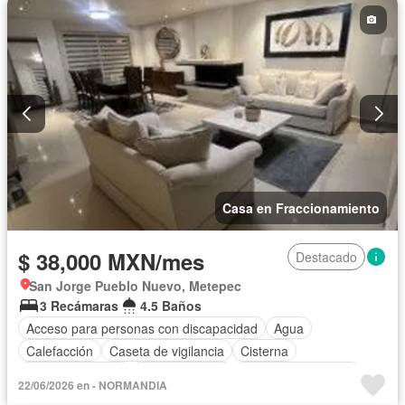
Casa en Fraccionamiento
$ 38,000 MXN/mes
Destacado
San Jorge Pueblo Nuevo, Metepec
3 Recámaras
4.5 Baños
Acceso para personas con discapacidad
Agua
Calefacción
Caseta de vigilancia
Cisterna
Cocina equipada
Cocina integral
Cuarto de Limpieza
22/06/2026 en - NORMANDIA
Cuarto de servicio
Electricidad
Estacionamiento