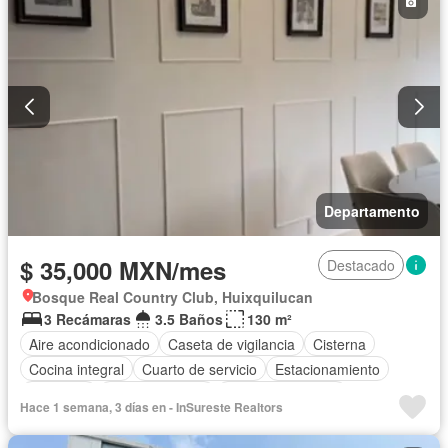
Departamento
$ 35,000 MXN/mes
Destacado
Bosque Real Country Club, Huixquilucan
3 Recámaras
3.5 Baños
130 m²
Aire acondicionado
Caseta de vigilancia
Cisterna
Cocina integral
Cuarto de servicio
Estacionamiento
Gimnasio
Sala polivalente
Permite mascotas
Hace 1 semana, 3 días en - InSureste Realtors