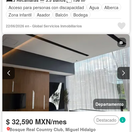
3 Recámaras
3.5 Baños
156 m²
Acceso para personas con discapacidad
Agua
Alberca
Zona infantil
Asador
Balcón
Bodega
Circuito cerrado de televisión
Cisterna
Cocina equipada
22/06/2026 en - Global Servicios Inmobiliarios
Cocina integral
Conserje
Cuarto de servicio
Electricidad
Elevador
Estacionamiento
Gimnasio
Internet
Jardín
Recámara con closet
Azotea
Sala polivalente
Seguridad
Televisión por cable
Terraza
Vista panorámica
Permite mascotas
Permite niños
Sin amueblar
Departamento
$ 32,590 MXN/mes
Destacado
Bosque Real Country Club, Miguel Hidalgo