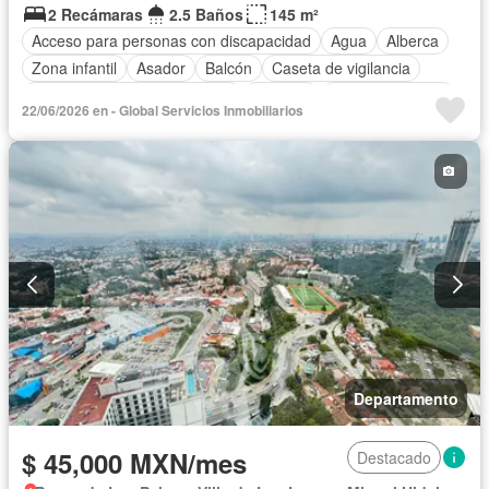
2 Recámaras
2.5 Baños
145 m²
Acceso para personas con discapacidad
Agua
Alberca
Zona infantil
Asador
Balcón
Caseta de vigilancia
Circuito cerrado de televisión
Cisterna
Cocina equipada
22/06/2026 en - Global Servicios Inmobiliarios
Cocina integral
Conserje
Cuarto de Limpieza
Cuarto de servicio
Electricidad
Elevador
Estacionamiento
Gas natural
Gimnasio
Internet
Jardín
Despacho
Recámara con closet
Sala polivalente
Seguridad
Televisión por cable
Vista panorámica
Wifi
Zonas verdes
Permite mascotas
Permite niños
Sin amueblar
Departamento
$ 45,000 MXN/mes
Destacado