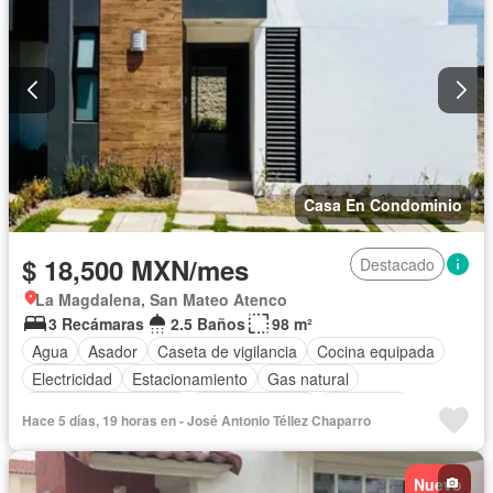
Casa En Condominio
$ 18,500 MXN/mes
Destacado
La Magdalena, San Mateo Atenco
3 Recámaras
2.5 Baños
98 m²
Agua
Asador
Caseta de vigilancia
Cocina equipada
Electricidad
Estacionamiento
Gas natural
Recámara con closet
Sala polivalente
Seguridad
Hace 5 días, 19 horas en - José Antonio Téllez Chaparro
Permite mascotas
Sin amueblar
Nuevo