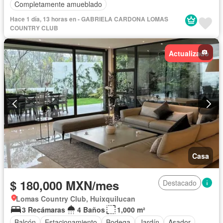
Completamente amueblado
Hace 1 día, 13 horas en - GABRIELA CARDONA LOMAS
COUNTRY CLUB
Actualizado
Casa
$ 180,000 MXN/mes
Destacado
Lomas Country Club, Huixquilucan
3 Recámaras
4 Baños
1,000 m²
Balcón
Estacionamiento
Bodega
Jardín
Asador