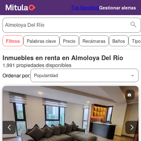
Tus favoritos
Gestionar alertas
Filtros
Palabras clave
Precio
Recámaras
Baños
Tipo
Inmuebles en renta en Almoloya Del Río
1,991 propiedades disponibles
Ordenar por:
Popularidad