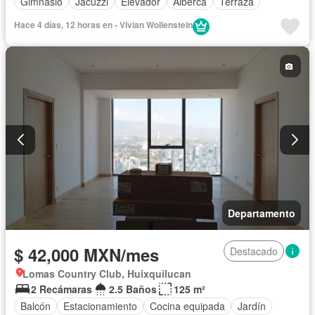
Gimnasio
Jacuzzi
Elevador
Alberca
Terraza
Hace 4 días, 12 horas en - Vivian Wollenstein
Departamento
$ 42,000 MXN/mes
Destacado
Lomas Country Club, Huixquilucan
2 Recámaras
2.5 Baños
125 m²
Balcón
Estacionamiento
Cocina equipada
Jardín