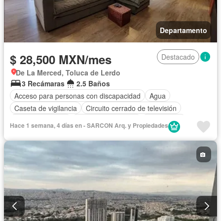
Departamento
$ 28,500 MXN/mes
Destacado
De La Merced, Toluca de Lerdo
3 Recámaras
2.5 Baños
Acceso para personas con discapacidad
Agua
Caseta de vigilancia
Circuito cerrado de televisión
Cocina equipada
Cuarto de Limpieza
Electricidad
Hace 1 semana, 4 días en - SARCON Arq. y Propiedades
Elevador
Estacionamiento
Gas natural
Internet
Recámara con closet
Seguridad
Televisión por cable
Vista panorámica
Wifi
Completamente amueblado