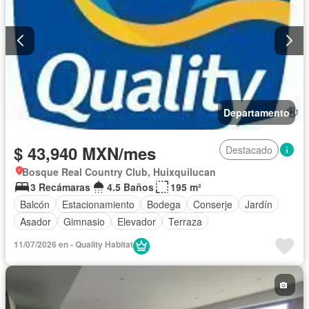
Departamento
$ 43,940 MXN/mes
Destacado
Bosque Real Country Club, Huixquilucan
3 Recámaras
4.5 Baños
195 m²
Balcón
Estacionamiento
Bodega
Conserje
Jardín
Asador
Gimnasio
Elevador
Terraza
11/07/2026 en - Quality Habitat