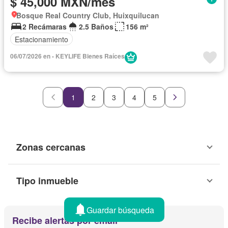
$ 45,000 MXN/mes
Bosque Real Country Club, Huixquilucan
2 Recámaras
2.5 Baños
156 m²
Estacionamiento
06/07/2026 en - KEYLIFE Bienes Raíces
1
2
3
4
5
Zonas cercanas
Tipo inmueble
Guardar búsqueda
Recibe alertas por email