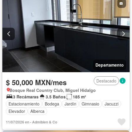
Departamento
$ 50,000 MXN/mes
Destacado
Bosque Real Country Club, Miguel Hidalgo
3 Recámaras
3.5 Baños
185 m²
Estacionamiento
Bodega
Jardín
Gimnasio
Jacuzzi
Elevador
Alberca
11/07/2026 en - Admibien & Co