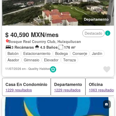
Departamento
$ 40,590 MXN/mes
Destacado
Bosque Real Country Club, Huixquilucan
3 Recámaras
4.5 Baños
176 m²
Balcón
Estacionamiento
Bodega
Conserje
Jardín
Asador
Gimnasio
Elevador
Terraza
11/07/2026 en - Quality Habitat
Casa En Condominio
Departamento
Oficina
1229 resultados
1229 resultados
1063 resultados