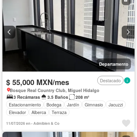
Departamento
$ 55,000 MXN/mes
Destacado
Bosque Real Country Club, Miguel Hidalgo
3 Recámaras
3.5 Baños
208 m²
Estacionamiento
Bodega
Jardín
Gimnasio
Jacuzzi
Elevador
Alberca
Terraza
11/07/2026 en - Admibien & Co