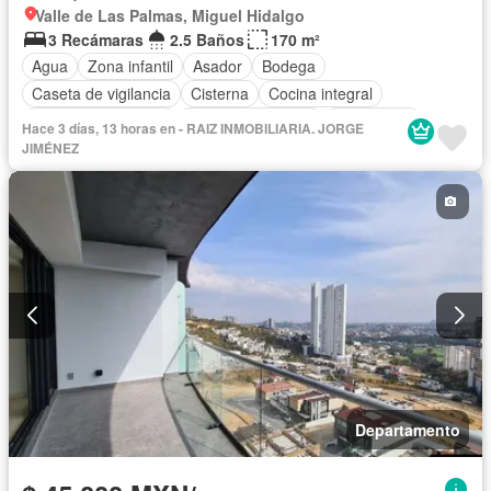
Valle de Las Palmas, Miguel Hidalgo
3 Recámaras
2.5 Baños
170 m²
Agua
Zona infantil
Asador
Bodega
Caseta de vigilancia
Cisterna
Cocina integral
Cuarto de Limpieza
Cuarto de servicio
Electricidad
Hace 3 días, 13 horas en - RAIZ INMOBILIARIA. JORGE
Estacionamiento
Internet
Jardín
Despacho
JIMÉNEZ
Recámara con closet
Sala polivalente
Seguridad
Televisión por cable
Wifi
Zonas verdes
Permite mascotas
Permite niños
Sin amueblar
Departamento