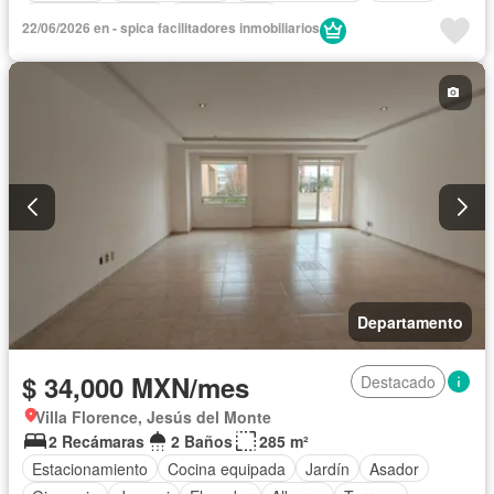
Permite mascotas
Sin amueblar
22/06/2026 en - spica facilitadores inmobiliarios
Departamento
$ 34,000 MXN/mes
Destacado
Villa Florence, Jesús del Monte
2 Recámaras
2 Baños
285 m²
Estacionamiento
Cocina equipada
Jardín
Asador