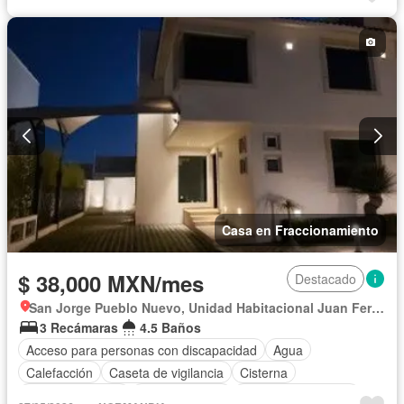
Cuarto de servicio
Electricidad
Estacionamiento
Jacuzzi
Recámara con closet
Sala polivalente
Seguridad
Terraza
Zonas verdes
Permite mascotas
Permite niños
Casa en Fraccionamiento
$ 38,000 MXN/mes
Destacado
San Jorge Pueblo Nuevo, Unidad Habitacional Juan Fernández Albarrán
3 Recámaras
4.5 Baños
Acceso para personas con discapacidad
Agua
Calefacción
Caseta de vigilancia
Cisterna
Cocina equipada
Cocina integral
Cuarto de Limpieza