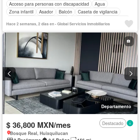
Acceso para personas con discapacidad
Agua
Zona infantil
Asador
Balcón
Caseta de vigilancia
Circuito cerrado de televisión
Cisterna
Cocina equipada
Hace 2 semanas, 2 días en - Global Servicios Inmobiliarios
Cocina integral
Conserje
Cuarto de Limpieza
Cuarto de servicio
Electricidad
Elevador
Estacionamiento
Gas natural
Gimnasio
Internet
Jardín
Despacho
Recámara con closet
Sala polivalente
Sauna
Seguridad
Televisión por cable
Vista panorámica
Wifi
Zonas verdes
Permite mascotas
Permite niños
Sin amueblar
Departamento
$ 36,800 MXN/mes
Destacado
Bosque Real, Huixquilucan