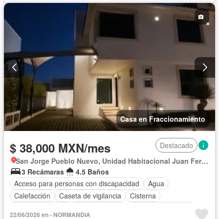
Jacuzzi
Recámara con closet
Sala polivalente
Seguridad
Terraza
Zonas verdes
Permite mascotas
Permite niños
Completamente amueblado
Casa en Fraccionamiento
$ 38,000 MXN/mes
Destacado
San Jorge Pueblo Nuevo, Unidad Habitacional Juan Fernández Albarrán
3 Recámaras
4.5 Baños
Acceso para personas con discapacidad
Agua
Calefacción
Caseta de vigilancia
Cisterna
Cocina equipada
Cocina integral
Cuarto de Limpieza
22/06/2026 en - NORMANDIA