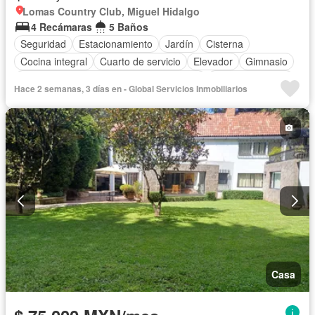
Lomas Country Club, Miguel Hidalgo
4 Recámaras
5 Baños
Seguridad
Estacionamiento
Jardín
Cisterna
Cocina integral
Cuarto de servicio
Elevador
Gimnasio
Acceso para personas con discapacidad
Cocina equipada
Hace 2 semanas, 3 días en - Global Servicios Inmobiliarios
Zona infantil
Sala polivalente
Internet
Bodega
Aire acondicionado
Circuito cerrado de televisión
Electricidad
Jacuzzi
Agua
Cancha de tenis
Televisión por cable
Calefacción
Zonas verdes
Vista panorámica
Despacho
Wifi
Permite mascotas
Permite niños
Completamente amueblado
Casa