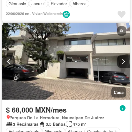
Gimnasio
Jacuzzi
Elevador
Alberca
22/06/2026 en - Vivian Wollenstein
Casa
$ 68,000 MXN/mes
Parques De La Herradura, Naucalpan De Juárez
3 Recámaras
3.5 Baños
475 m²
Estacionamiento
Gimnasio
Alberca
Cancha de tenis