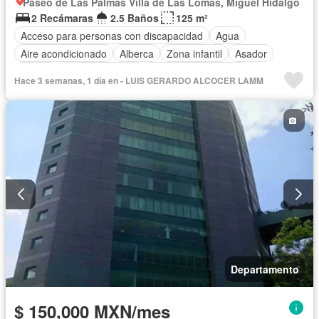
Paseo de Las Palmas Villa de Las Lomas, Miguel Hidalgo
2 Recámaras
2.5 Baños
125 m²
Acceso para personas con discapacidad
Agua
Aire acondicionado
Alberca
Zona infantil
Asador
Balcón
Cancha de tenis
Caseta de vigilancia
Hace 3 semanas, 1 día en - LUIS GERARDO ALCOCER LAMM
Circuito cerrado de televisión
Cisterna
Cocina integral
Conserje
Electricidad
Elevador
Estacionamiento
Gimnasio
Jacuzzi
Jardín
Recámara con closet
Sala polivalente
Sauna
Seguridad
Vista panorámica
Zonas verdes
Permite mascotas
Permite niños
Sin amueblar
Departamento
$ 150,000 MXN/mes