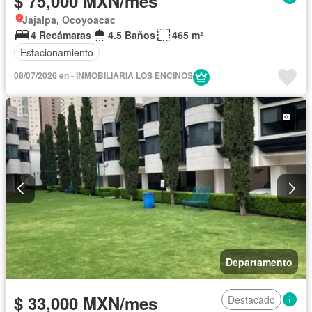
$ 75,000 MXN/mes
Jajalpa, Ocoyoacac
4 Recámaras
4.5 Baños
465 m²
Estacionamiento
08/07/2026 en - INMOBILIARIA LOS ENCINOS
Departamento
$ 33,000 MXN/mes
Destacado