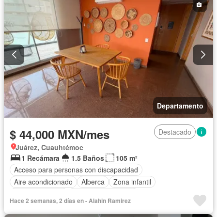
Jardín
Recámara con closet
Sala polivalente
Seguridad
Terraza
Zonas verdes
Permite mascotas
Sin amueblar
Departamento
$ 44,000 MXN/mes
Destacado
Juárez, Cuauhtémoc
1 Recámara
1.5 Baños
105 m²
Acceso para personas con discapacidad
Aire acondicionado
Alberca
Zona infantil
Cancha de tenis
Caseta de vigilancia
Hace 2 semanas, 2 días en - Alahin Ramirez
Circuito cerrado de televisión
Cocina equipada