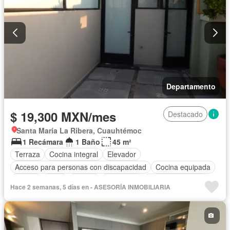
Departamento
$ 19,300 MXN/mes
Destacado
Santa María La Ribera, Cuauhtémoc
1 Recámara
1 Baño
45 m²
Terraza
Cocina integral
Elevador
Acceso para personas con discapacidad
Cocina equipada
Azotea
Agua
Asador
Chimenea
Vista panorámica
Hace 2 semanas, 5 días en - ASESORÍA INMOBILIARIA
Recámara con closet
Sauna
Permite mascotas
Permite niños
Solo familias
Sin amueblar