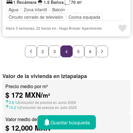
1 Recámara
1.5 Baños
70 m²
Agua
Zona infantil
Balcón
Circuito cerrado de televisión
Cocina equipada
Cocina integral
Electricidad
Elevador
Estacionamiento
Hace 3 semanas, 22 horas en - Hugo Brauer Apartments
Recámara con closet
Azotea
Seguridad
Wifi
Completamente amueblado
2
3
4
5
6
Valor de la vivienda en Iztapalapa
Precio medio por m²
$ 172 MXN/
m²
2.8 %
Evolución de precios en Junio 2026
10.2 %
Evolución de precios en Julio 2025
Valor medio de una vivienda
Guardar búsqueda
$ 12,000 MXN