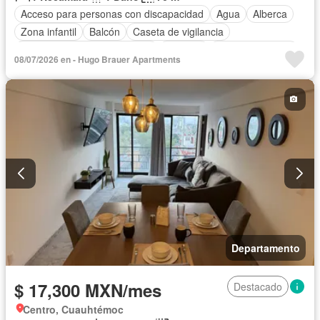
Acceso para personas con discapacidad
Agua
Alberca
Zona infantil
Balcón
Caseta de vigilancia
Circuito cerrado de televisión
Cisterna
Cocina equipada
08/07/2026 en - Hugo Brauer Apartments
Cocina integral
Cuarto de Limpieza
Cuarto de servicio
Electricidad
Elevador
Estacionamiento
Gas natural
Gimnasio
Internet
Jardín
Despacho
Recámara con closet
Sala polivalente
Seguridad
Terraza
Vista panorámica
Completamente amueblado
Departamento
$ 17,300 MXN/mes
Destacado
Centro, Cuauhtémoc