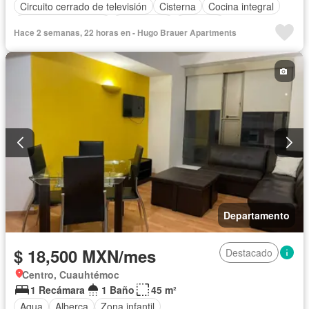
Circuito cerrado de televisión
Cisterna
Cocina integral
Cuarto de Limpieza
Electricidad
Elevador
Hace 2 semanas, 22 horas en - Hugo Brauer Apartments
Estacionamiento
Gimnasio
Internet
Recámara con closet
Sala polivalente
Seguridad
Sin amueblar
Departamento
$ 18,500 MXN/mes
Destacado
Centro, Cuauhtémoc
1 Recámara
1 Baño
45 m²
Agua
Alberca
Zona infantil