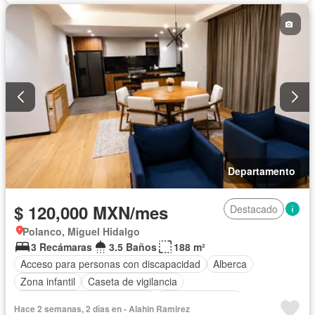
Estacionamiento
Gas natural
Gimnasio
Jacuzzi
Jardín
Recámara con closet
Sala polivalente
Seguridad
Sin amueblar
Departamento
$ 120,000 MXN/mes
Destacado
Polanco, Miguel Hidalgo
3 Recámaras
3.5 Baños
188 m²
Acceso para personas con discapacidad
Alberca
Zona infantil
Caseta de vigilancia
Circuito cerrado de televisión
Cocina equipada
Hace 2 semanas, 2 días en - Alahin Ramirez