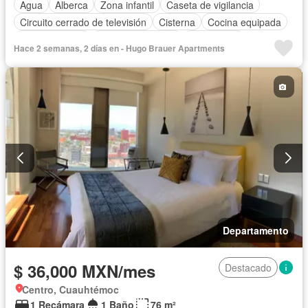
Agua
Alberca
Zona infantil
Caseta de vigilancia
Circuito cerrado de televisión
Cisterna
Cocina equipada
Cocina integral
Cuarto de servicio
Electricidad
Hace 2 semanas, 2 días en - Hugo Brauer Apartments
Elevador
Estacionamiento
Gimnasio
Jardín
Recámara con closet
Sala polivalente
Seguridad
Completamente amueblado
Departamento
$ 36,000 MXN/mes
Destacado
Centro, Cuauhtémoc
1 Recámara
1 Baño
76 m²