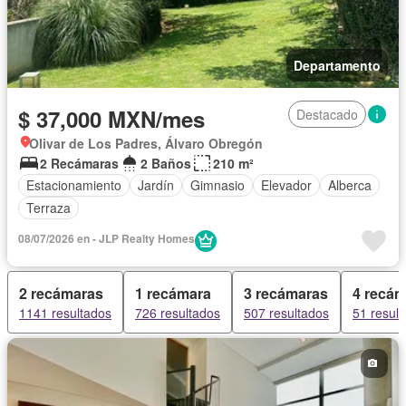
Departamento
$ 37,000 MXN/mes
Destacado
Olivar de Los Padres, Álvaro Obregón
2 Recámaras
2 Baños
210 m²
Estacionamiento
Jardín
Gimnasio
Elevador
Alberca
Terraza
08/07/2026 en - JLP Realty Homes
2 recámaras
1 recámara
3 recámaras
4 recá
1141 resultados
726 resultados
507 resultados
51 resul