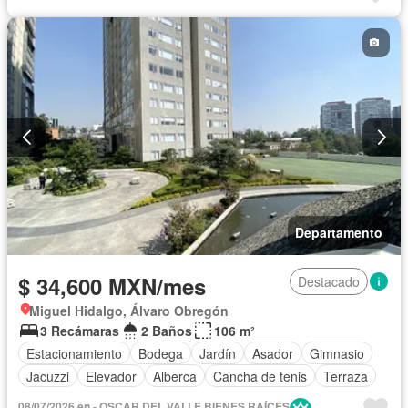
Cocina integral
Cuarto de Limpieza
Cuarto de servicio
Elevador
Estacionamiento
Gas natural
Gimnasio
Jacuzzi
Jardín
Despacho
Recámara con closet
Sala polivalente
Sauna
Seguridad
Zonas verdes
Completamente amueblado
Departamento
$ 34,600 MXN/mes
Destacado
Miguel Hidalgo, Álvaro Obregón
3 Recámaras
2 Baños
106 m²
Estacionamiento
Bodega
Jardín
Asador
Gimnasio
Jacuzzi
Elevador
Alberca
Cancha de tenis
Terraza
08/07/2026 en - OSCAR DEL VALLE BIENES RAÍCES