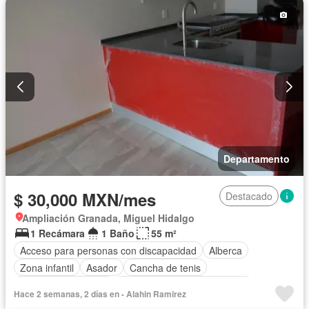
Cocina integral
Cuarto de servicio
Elevador
Estacionamiento
Gas natural
Gimnasio
Jacuzzi
Jardín
Despacho
Recámara con closet
Sala polivalente
Sauna
Seguridad
Terraza
Vista panorámica
Permite mascotas
Completamente amueblado
Departamento
$ 30,000 MXN/mes
Destacado
Ampliación Granada, Miguel Hidalgo
1 Recámara
1 Baño
55 m²
Acceso para personas con discapacidad
Alberca
Zona infantil
Asador
Cancha de tenis
Caseta de vigilancia
Circuito cerrado de televisión
Hace 2 semanas, 2 días en - Alahin Ramirez
Cocina integral
Cuarto de Limpieza
Elevador