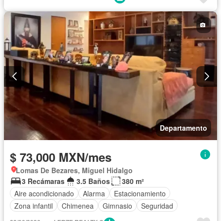
Estacionamiento
Internet
Recámara con closet
Seguridad
Televisión por cable
Terraza
Wifi
Sin amueblar
Departamento
$ 73,000 MXN/mes
Lomas De Bezares, Miguel Hidalgo
3 Recámaras
3.5 Baños
380 m²
Aire acondicionado
Alarma
Estacionamiento
Zona infantil
Chimenea
Gimnasio
Seguridad