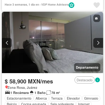
Hace 3 semanas, 1 día en - VDP Home Advisors
Departamento
$ 58,900 MXN/mes
Destacado
Zona Rosa, Juárez
1 Recámara
1 Baño
78 m²
Estacionamiento
Alberca
Terraza
Elevador
Gimnasio
Balcón
Cocina equipada
Sala polivalente
Internet