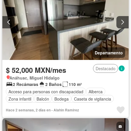
Departamento
$ 52,000 MXN/mes
Destacado
Anáhuac, Miguel Hidalgo
2 Recámaras
2 Baños
110 m²
Acceso para personas con discapacidad
Alberca
Zona infantil
Balcón
Bodega
Caseta de vigilancia
Circuito cerrado de televisión
Cocina equipada
Hace 2 semanas, 2 días en - Alahin Ramirez
Cocina integral
Cuarto de Limpieza
Cuarto de servicio
Elevador
Estacionamiento
Gas natural
Gimnasio
Jacuzzi
Jardín
Despacho
Recámara con closet