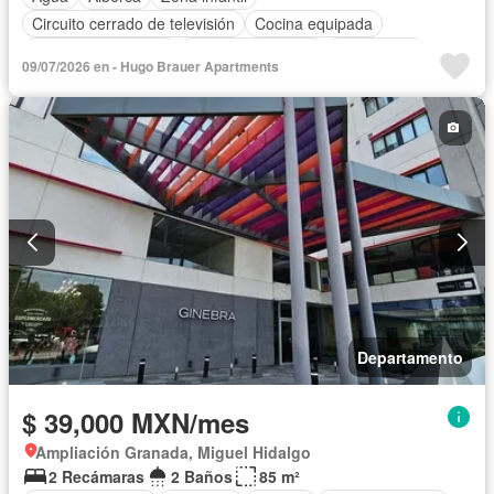
Circuito cerrado de televisión
Cocina equipada
Cuarto de Limpieza
Cuarto de servicio
Electricidad
09/07/2026 en - Hugo Brauer Apartments
Elevador
Estacionamiento
Gimnasio
Internet
Jardín
Recámara con closet
Seguridad
Parcialmente amueblado
Departamento
$ 39,000 MXN/mes
Ampliación Granada, Miguel Hidalgo
2 Recámaras
2 Baños
85 m²