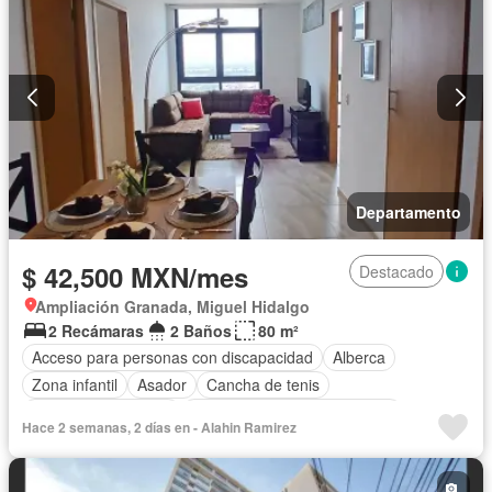
Sala polivalente
Sauna
Seguridad
Completamente amueblado
Departamento
$ 42,500 MXN/mes
Destacado
Ampliación Granada, Miguel Hidalgo
2 Recámaras
2 Baños
80 m²
Acceso para personas con discapacidad
Alberca
Zona infantil
Asador
Cancha de tenis
Caseta de vigilancia
Circuito cerrado de televisión
Hace 2 semanas, 2 días en - Alahin Ramirez
Cocina equipada
Cocina integral
Cuarto de servicio
Elevador
Estacionamiento
Gas natural
Gimnasio