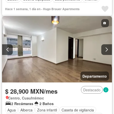
Azotea
Cancha de tenis
Televisión por cable
Hace 1 semana, 1 día en - Hugo Brauer Apartments
Gas natural
Recámara con closet
Completamente amueblado
Departamento
$ 28,900 MXN/mes
Destacado
Centro, Cuauhtémoc
2 Recámaras
2 Baños
Agua
Alberca
Zona infantil
Caseta de vigilancia