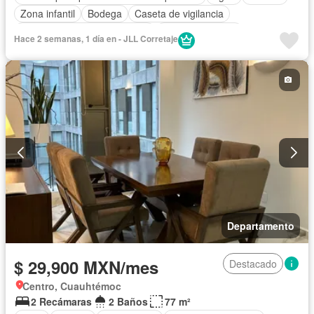
Zona infantil
Bodega
Caseta de vigilancia
Circuito cerrado de televisión
Cocina equipada
Hace 2 semanas, 1 día en - JLL Corretaje
Cocina integral
Conserje
Cuarto de Limpieza
Electricidad
Elevador
Estacionamiento
Gimnasio
Jacuzzi
Jardín
Despacho
Recámara con closet
Sala polivalente
Sauna
Seguridad
Wifi
Zonas verdes
Permite mascotas
Permite niños
Parcialmente amueblado
Departamento
$ 29,900 MXN/mes
Destacado
Centro, Cuauhtémoc
2 Recámaras
2 Baños
77 m²