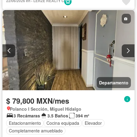
22/06/2026 en - LERZE REALTY C
Departamento
$ 79,800 MXN/mes
Polanco I Sección, Miguel Hidalgo
3 Recámaras
3.5 Baños
394 m²
Estacionamiento
Cocina equipada
Elevador
Completamente amueblado