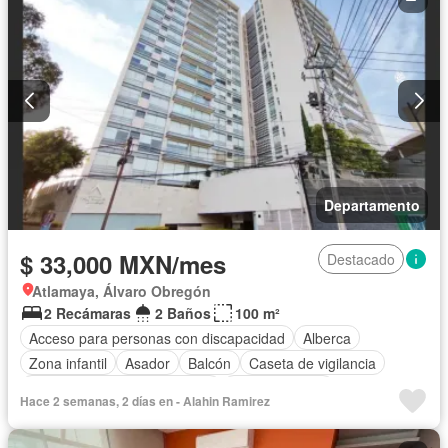
Jacuzzi
Jardín
Despacho
Recámara con closet
Sala polivalente
Sauna
Seguridad
Completamente amueblado
Departamento
$ 33,000 MXN/mes
Destacado
Atlamaya, Álvaro Obregón
2 Recámaras
2 Baños
100 m²
Acceso para personas con discapacidad
Alberca
Zona infantil
Asador
Balcón
Caseta de vigilancia
Circuito cerrado de televisión
Cocina integral
Hace 2 semanas, 2 días en - Alahin Ramirez
Cuarto de Limpieza
Cuarto de servicio
Elevador
Estacionamiento
Gas natural
Gimnasio
Jacuzzi