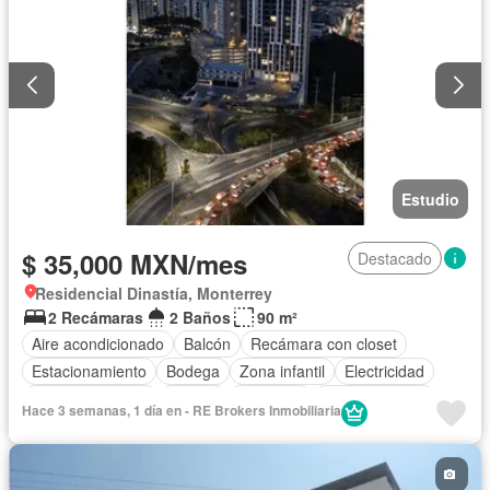
Estudio
$ 35,000 MXN/mes
Destacado
Residencial Dinastía, Monterrey
2 Recámaras
2 Baños
90 m²
Aire acondicionado
Balcón
Recámara con closet
Estacionamiento
Bodega
Zona infantil
Electricidad
Cocina equipada
Asador
Gimnasio
Cocina integral
Hace 3 semanas, 1 día en - RE Brokers Inmobiliaria
Internet
Elevador
Sala polivalente
Gas natural
Vista panorámica
Seguridad
Alberca
Agua