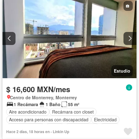
Estudio
$ 16,600 MXN/mes
Centro de Monterrey, Monterrey
1 Recámara
1 Baño
55 m²
Aire acondicionado
Recámara con closet
Acceso para personas con discapacidad
Electricidad
Cocina equipada
Asador
Cocina integral
Internet
Hace 2 días, 18 horas en - Linkin Up
Elevador
Despacho
Vista panorámica
Seguridad