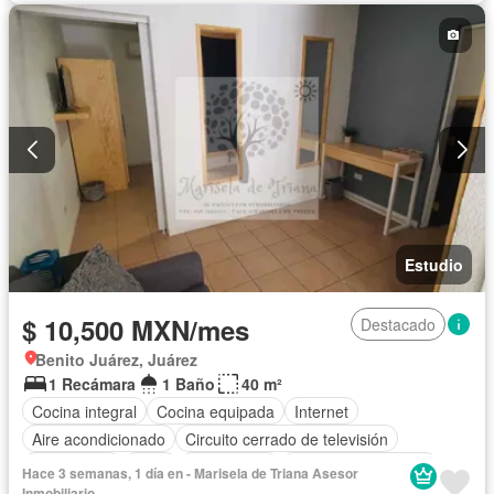
Agua
Estudio
$ 10,500 MXN/mes
Destacado
Benito Juárez, Juárez
1 Recámara
1 Baño
40 m²
Cocina integral
Cocina equipada
Internet
Aire acondicionado
Circuito cerrado de televisión
Electricidad
Agua
Calefacción
Televisión por cable
Hace 3 semanas, 1 día en - Marisela de Triana Asesor
Wifi
Completamente amueblado
Inmobiliario