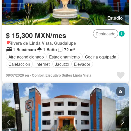
Estudio
$ 15,300 MXN/mes
Destacado
Rivera de Linda Vista, Guadalupe
1 Recámara
1 Baño
72 m²
Aire acondicionado
Estacionamiento
Cocina equipada
Calefacción
Internet
Jacuzzi
Elevador
Sala polivalente
Televisión por cable
08/07/2026 en - Confort Ejecutivo Suites Linda Vista
Completamente amueblado