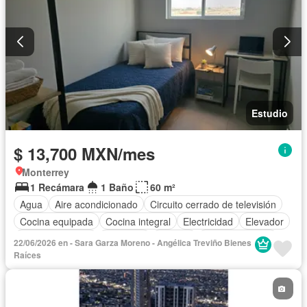
Estudio
$ 13,700 MXN/mes
Monterrey
1 Recámara
1 Baño
60 m²
Agua
Aire acondicionado
Circuito cerrado de televisión
Cocina equipada
Cocina integral
Electricidad
Elevador
Estacionamiento
Gimnasio
Internet
Sala polivalente
22/06/2026 en - Sara Garza Moreno - Angélica Treviño Bienes
Terraza
Wifi
Completamente amueblado
Raíces