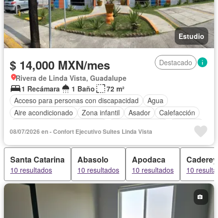
Estudio
$ 14,000 MXN/mes
Destacado
Rivera de Linda Vista, Guadalupe
1 Recámara
1 Baño
72 m²
Acceso para personas con discapacidad
Agua
Aire acondicionado
Zona infantil
Asador
Calefacción
Circuito cerrado de televisión
Cocina equipada
Elevador
08/07/2026 en - Confort Ejecutivo Suites Linda Vista
Estacionamiento
Internet
Despacho
Televisión por cable
Wifi
Completamente amueblado
Santa Catarina
Abasolo
Apodaca
Caderey
10 resultados
10 resultados
10 resultados
10 result