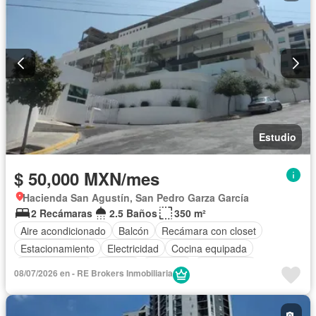
Estudio
$ 50,000 MXN/mes
Hacienda San Agustín, San Pedro Garza García
2 Recámaras
2.5 Baños
350 m²
Aire acondicionado
Balcón
Recámara con closet
Estacionamiento
Electricidad
Cocina equipada
Cocina integral
Internet
Elevador
Gas natural
08/07/2026 en - RE Brokers Inmobiliaria
Alberca
Agua