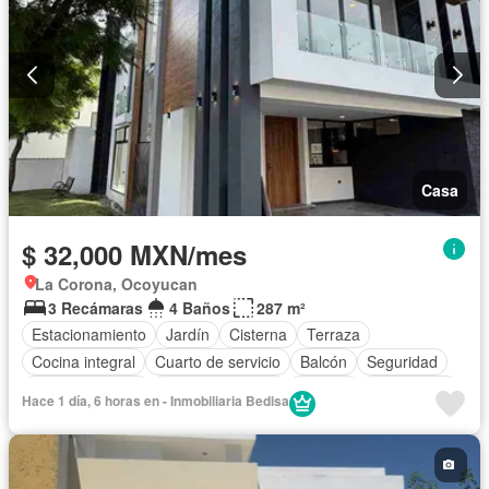
Casa
$ 32,000 MXN/mes
La Corona, Ocoyucan
3 Recámaras
4 Baños
287 m²
Estacionamiento
Jardín
Cisterna
Terraza
Cocina integral
Cuarto de servicio
Balcón
Seguridad
Sala polivalente
Cocina equipada
Bodega
Electricidad
Hace 1 día, 6 horas en - Inmobiliaria Bedisa
Cuarto de Limpieza
Zonas verdes
Recámara con closet
Vista panorámica
Caseta de vigilancia
Sin amueblar