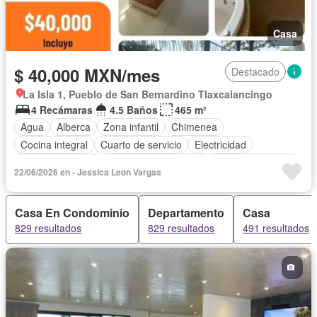
Casa
$ 40,000 MXN/mes
Destacado
La Isla 1, Pueblo de San Bernardino Tlaxcalancingo
4 Recámaras
4.5 Baños
465 m²
Agua
Alberca
Zona infantil
Chimenea
Cocina integral
Cuarto de servicio
Electricidad
Estacionamiento
Recámara con closet
Permite mascotas
22/06/2026 en - Jessica Leon Vargas
Permite niños
Sin amueblar
Casa En Condominio
Departamento
Casa
829 resultados
829 resultados
491 resultados