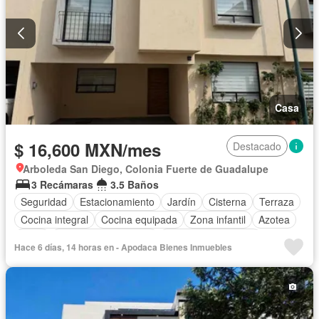
Casa
$ 16,600 MXN/mes
Destacado
Arboleda San Diego, Colonia Fuerte de Guadalupe
3 Recámaras
3.5 Baños
Seguridad
Estacionamiento
Jardín
Cisterna
Terraza
Cocina integral
Cocina equipada
Zona infantil
Azotea
Agua
Recámara con closet
Caseta de vigilancia
Hace 6 días, 14 horas en - Apodaca Bienes Inmuebles
Sin amueblar