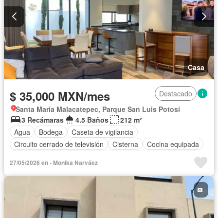
Casa
$ 35,000 MXN/mes
Destacado
Santa María Malacatepec, Parque San Luis Potosí
3 Recámaras
4.5 Baños
212 m²
Agua
Bodega
Caseta de vigilancia
Circuito cerrado de televisión
Cisterna
Cocina equipada
Cocina integral
Cuarto de Limpieza
Cuarto de servicio
27/05/2026 en - Monika Narváez
Electricidad
Estacionamiento
Gimnasio
Internet
Jardín
Recámara con closet
Azotea
Sala polivalente
Seguridad
Terraza
Vista panorámica
Completamente amueblado