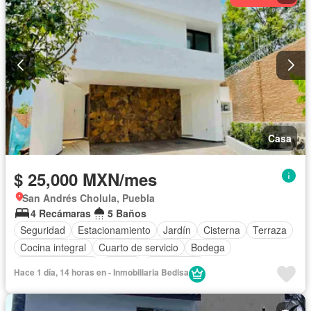
Casa
$ 25,000 MXN/mes
San Andrés Cholula, Puebla
4 Recámaras
5 Baños
Seguridad
Estacionamiento
Jardín
Cisterna
Terraza
Cocina integral
Cuarto de servicio
Bodega
Cocina equipada
Balcón
Electricidad
Hace 1 día, 14 horas en - Inmobiliaria Bedisa
Cuarto de Limpieza
Zonas verdes
Caseta de vigilancia
Despacho
Recámara con closet
Sin amueblar