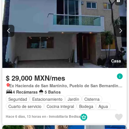
Casa
$ 29,000 MXN/mes
Ex Hacienda de San Martinito, Pueblo de San Bernardino Tlaxcalancingo
4 Recámaras
5 Baños
Seguridad
Estacionamiento
Jardín
Cisterna
Cuarto de servicio
Cocina integral
Bodega
Agua
Cuarto de Limpieza
Zonas verdes
Caseta de vigilancia
Hace 6 días, 13 horas en - Inmobiliaria Bedisa
Conserje
Recámara con closet
Vista panorámica
Sin amueblar