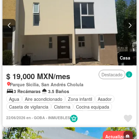
Casa
$ 19,000 MXN/mes
Destacado
Parque Sicilia, San Andrés Cholula
3 Recámaras
3.5 Baños
Agua
Aire acondicionado
Zona infantil
Asador
Caseta de vigilancia
Cisterna
Cocina equipada
Cocina integral
Cuarto de Limpieza
Electricidad
22/06/2026 en - GOBA - INMUEBLES
Estacionamiento
Jardín
Recámara con closet
Zonas verdes
Permite mascotas
Sin amueblar
Actualizado