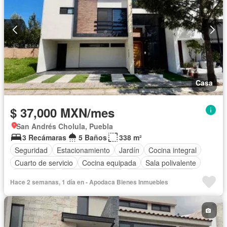
Casa
$ 37,000 MXN/mes
San Andrés Cholula, Puebla
3 Recámaras
5 Baños
338 m²
Seguridad
Estacionamiento
Jardín
Cocina integral
Cuarto de servicio
Cocina equipada
Sala polivalente
Zona infantil
Bodega
Azotea
Cuarto de Limpieza
Hace 2 semanas, 1 día en - Apodaca Bienes Inmuebles
Electricidad
Asador
Permite mascotas
Sin amueblar