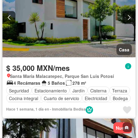
Casa
$ 35,000 MXN/mes
Santa María Malacatepec, Parque San Luis Potosí
4 Recámaras
5 Baños
278 m²
Seguridad
Estacionamiento
Jardín
Cisterna
Terraza
Cocina integral
Cuarto de servicio
Electricidad
Bodega
Cocina equipada
Cuarto de Limpieza
Despacho
Hace 1 semana, 1 día en - Inmobiliaria Bedisa
Vista panorámica
Recámara con closet
Zonas verdes
Caseta de vigilancia
Sin amueblar
Nuevo