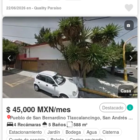
22/06/2026 en - Quality Paraíso
Casa
$ 45,000 MXN/mes
Destacado
Pueblo de San Bernardino Tlaxcalancingo, San Andrés Cholula
4 Recámaras
5 Baños
588 m²
Estacionamiento
Jardín
Bodega
Agua
Cisterna
Cuarto de servicio
Balcón
Cocina equipada