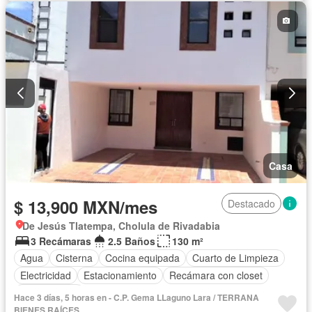
Casa
$ 13,900 MXN/mes
Destacado
De Jesús Tlatempa, Cholula de Rivadabia
3 Recámaras
2.5 Baños
130 m²
Agua
Cisterna
Cocina equipada
Cuarto de Limpieza
Electricidad
Estacionamiento
Recámara con closet
Sin amueblar
Hace 3 días, 5 horas en - C.P. Gema LLaguno Lara / TERRANA
BIENES RAÍCES