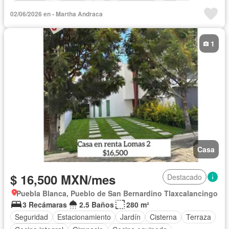
Electricidad
Azotea
Agua
Vista panorámica
02/06/2026 en - Martha Andraca
Caseta de vigilancia
Permite mascotas
Sin amueblar
1
Casa
$ 16,500 MXN/mes
Destacado
Puebla Blanca, Pueblo de San Bernardino Tlaxcalancingo
3 Recámaras
2.5 Baños
280 m²
Seguridad
Estacionamiento
Jardín
Cisterna
Terraza