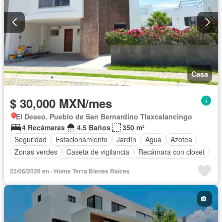
Casa
$ 30,000 MXN/mes
El Deseo, Pueblo de San Bernardino Tlaxcalancingo
4 Recámaras
4.5 Baños
350 m²
Seguridad
Estacionamiento
Jardín
Agua
Azotea
Zonas verdes
Caseta de vigilancia
Recámara con closet
Gas natural
Cuarto de Limpieza
Cuarto de servicio
22/06/2026 en - Home Terra Bienes Raíces
Permite niños
Permite mascotas