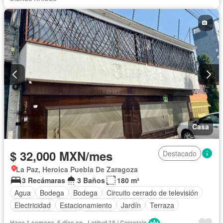
Casa
$ 32,000 MXN/mes
Destacado
La Paz, Heroica Puebla De Zaragoza
3 Recámaras
3 Baños
180 m²
Agua
Bodega
Bodega
Circuito cerrado de televisión
Electricidad
Estacionamiento
Jardín
Terraza
Cuarto de Limpieza
Sin amueblar
Hace 1 semana, 5 días en - Latitud 18 / Corretaje.