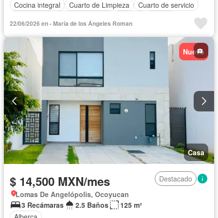
Cocina integral
Cuarto de Limpieza
Cuarto de servicio
Electricidad
Estacionamiento
Internet
Jardín
22/06/2026 en - María de los Ángeles Roman
Despacho
Recámara con closet
Televisión por cable
Wifi
Zonas verdes
Permite mascotas
Nuevo
Casa
$ 14,500 MXN/mes
Destacado
Lomas De Angelópolis, Ocoyucan
3 Recámaras
2.5 Baños
125 m²
Alberca