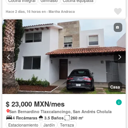
Cocina integral
Gimnasio
Cocina equipada
Sala polivalente
Bodega
Electricidad
Hace 2 días, 16 horas en - Martha Andraca
Cuarto de Limpieza
Agua
Caseta de vigilancia
Recámara con closet
Permite mascotas
Solo familias
Permite niños
Sin amueblar
Casa
$ 23,000 MXN/mes
San Bernardino Tlaxcalancingo, San Andrés Cholula
4 Recámaras
3.5 Baños
260 m²
Estacionamiento
Jardín
Terraza