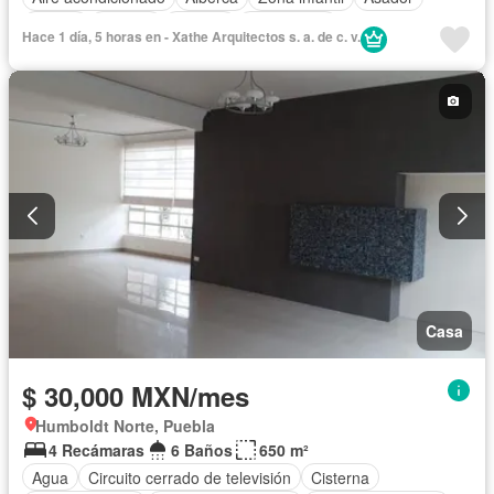
Balcón
Bodega
Bodega
Calefacción
Hace 1 día, 5 horas en - Xathe Arquitectos s. a. de c. v.
Caseta de vigilancia
Circuito cerrado de televisión
Chimenea
Cisterna
Cocina equipada
Cocina integral
Cuarto de Limpieza
Cuarto de servicio
Electricidad
Estacionamiento
Gimnasio
Internet
Jacuzzi
Jardín
Recámara con closet
Azotea
Sala polivalente
Seguridad
Televisión por cable
Terraza
Vista panorámica
Wifi
Zonas verdes
Permite mascotas
Permite niños
Sin amueblar
Casa
$ 30,000 MXN/mes
Humboldt Norte, Puebla
4 Recámaras
6 Baños
650 m²
Agua
Circuito cerrado de televisión
Cisterna