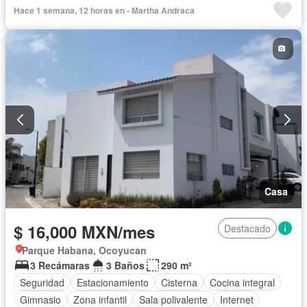
Zona infantil
Sala polivalente
Electricidad
Internet
Hace 1 semana, 12 horas en - Martha Andraca
Agua
Cuarto de Limpieza
Cancha de tenis
Gas natural
Vista panorámica
Caseta de vigilancia
Recámara con closet
Permite mascotas
Permite niños
Solo familias
Sin amueblar
Casa
$ 16,000 MXN/mes
Destacado
Parque Habana, Ocoyucan
3 Recámaras
3 Baños
290 m²
Seguridad
Estacionamiento
Cisterna
Cocina integral
Gimnasio
Zona infantil
Sala polivalente
Internet