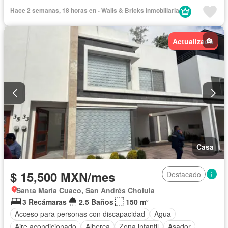
Hace 2 semanas, 18 horas en - Walls & Bricks Inmobiliaria
Actualizado
Casa
$ 15,500 MXN/mes
Destacado
Santa María Cuaco, San Andrés Cholula
3 Recámaras
2.5 Baños
150 m²
Acceso para personas con discapacidad
Agua
Aire acondicionado
Alberca
Zona infantil
Asador