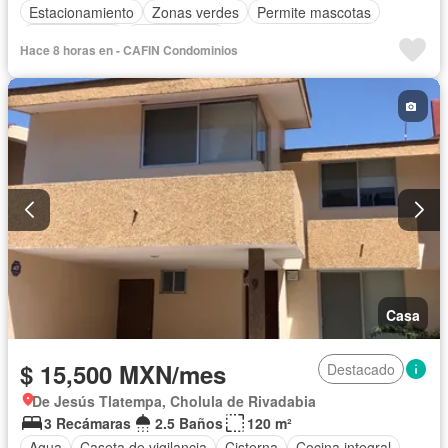
Estacionamiento
Zonas verdes
Permite mascotas
Permite niños
Sin amueblar
Hace 8 horas en - CAFIN Condominios
Casa
$ 15,500 MXN/mes
Destacado
De Jesús Tlatempa, Cholula de Rivadabia
3 Recámaras
2.5 Baños
120 m²
Agua
Caseta de vigilancia
Cisterna
Cocina integral