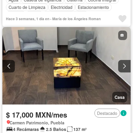
Cuarto de Limpieza
Electricidad
Estacionamiento
Internet
Jardín
Recámara con closet
Hace 3 semanas, 1 día en - María de los Ángeles Roman
Televisión por cable
Wifi
Permite mascotas
Permite niños
Sin amueblar
Casa
$ 17,000 MXN/mes
Destacado
Carmen Patrimonio, Puebla
4 Recámaras
2.5 Baños
137 m²