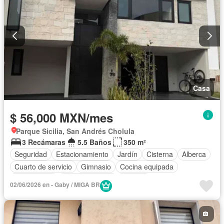
Casa
$ 56,000 MXN/mes
Parque Sicilia, San Andrés Cholula
3 Recámaras
5.5 Baños
350 m²
Seguridad
Estacionamiento
Jardín
Cisterna
Alberca
Cuarto de servicio
Gimnasio
Cocina equipada
Zona infantil
Sala polivalente
Bodega
02/06/2026 en - Gaby / MIGA BR
Aire acondicionado
Electricidad
Jacuzzi
Agua
Cuarto de Limpieza
Gas natural
Zonas verdes
Recámara con closet
Caseta de vigilancia