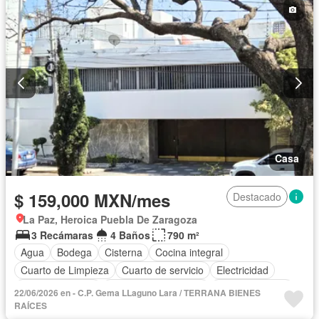
Casa
$ 159,000 MXN/mes
Destacado
La Paz, Heroica Puebla De Zaragoza
3 Recámaras
4 Baños
790 m²
Agua
Bodega
Cisterna
Cocina integral
Cuarto de Limpieza
Cuarto de servicio
Electricidad
Estacionamiento
Recámara con closet
Sala polivalente
22/06/2026 en - C.P. Gema LLaguno Lara / TERRANA BIENES
Sin amueblar
RAÍCES