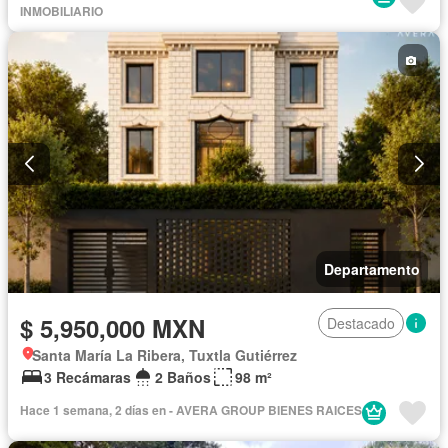
INMOBILIARIO
Departamento
$ 5,950,000 MXN
Destacado
Santa María La Ribera, Tuxtla Gutiérrez
3 Recámaras
2 Baños
98 m²
Hace 1 semana, 2 días en - AVERA GROUP BIENES RAICES