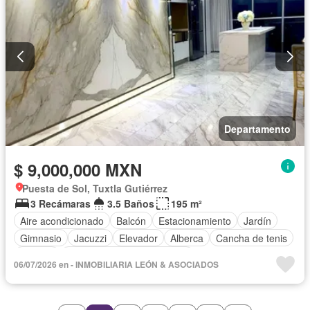
Departamento
$ 9,000,000 MXN
Puesta de Sol, Tuxtla Gutiérrez
3 Recámaras
3.5 Baños
195 m²
Aire acondicionado
Balcón
Estacionamiento
Jardín
Gimnasio
Jacuzzi
Elevador
Alberca
Cancha de tenis
Terraza
Completamente amueblado
06/07/2026 en - INMOBILIARIA LEÓN & ASOCIADOS