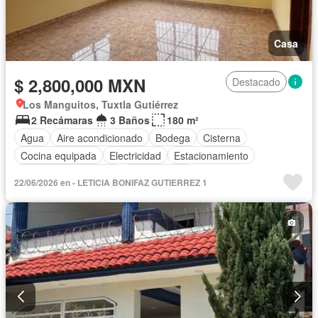
Casa
$ 2,800,000 MXN
Destacado
Los Manguitos, Tuxtla Gutiérrez
2 Recámaras
3 Baños
180 m²
Agua
Aire acondicionado
Bodega
Cisterna
Cocina equipada
Electricidad
Estacionamiento
Recámara con closet
Sin amueblar
22/06/2026 en - LETICIA BONIFAZ GUTIERREZ 1