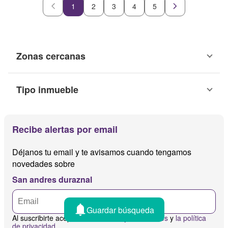
1
2
3
4
5
Zonas cercanas
Tipo inmueble
Recibe alertas por email
Déjanos tu email y te avisamos cuando tengamos
novedades sobre
San andres duraznal
Guardar búsqueda
Al suscribirte aceptas
los términos y condiciones
y
la política
de privacidad