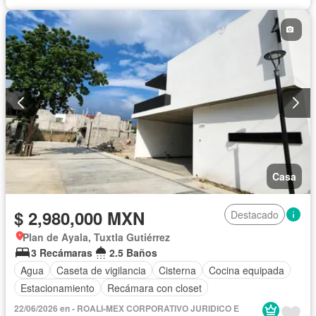
Casa
$ 2,980,000 MXN
Destacado
Plan de Ayala, Tuxtla Gutiérrez
3 Recámaras
2.5 Baños
Agua
Caseta de vigilancia
Cisterna
Cocina equipada
Estacionamiento
Recámara con closet
22/06/2026 en - ROALI-MEX CORPORATIVO JURIDICO E