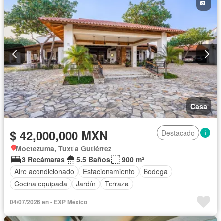
Casa
$ 42,000,000 MXN
Destacado
Moctezuma, Tuxtla Gutiérrez
3 Recámaras
5.5 Baños
900 m²
Aire acondicionado
Estacionamiento
Bodega
Cocina equipada
Jardín
Terraza
04/07/2026 en - EXP México