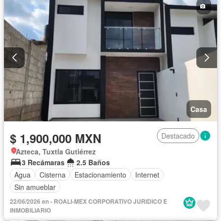
Casa
$ 1,900,000 MXN
Destacado
Azteca, Tuxtla Gutiérrez
3 Recámaras
2.5 Baños
Agua
Cisterna
Estacionamiento
Internet
Sin amueblar
22/06/2026 en - ROALI-MEX CORPORATIVO JURIDICO E
INMOBILIARIO