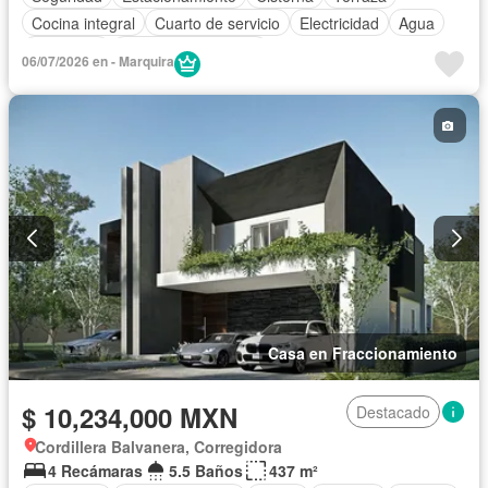
Cocina integral
Cuarto de servicio
Electricidad
Agua
Despacho
Caseta de vigilancia
06/07/2026 en - Marquira
Casa en Fraccionamiento
$ 10,234,000 MXN
Destacado
Cordillera Balvanera, Corregidora
4 Recámaras
5.5 Baños
437 m²