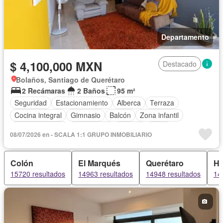
Departamento
$ 4,100,000 MXN
Destacado
Bolaños, Santiago de Querétaro
2 Recámaras
2 Baños
95 m²
Seguridad
Estacionamiento
Alberca
Terraza
Cocina integral
Gimnasio
Balcón
Zona infantil
Sala polivalente
Electricidad
Jacuzzi
Agua
08/07/2026 en - SCALA 1:1 GRUPO INMOBILIARIO
Gas natural
Zonas verdes
Vista panorámica
Recámara con closet
Caseta de vigilancia
Sauna
Colón
El Marqués
Querétaro
Hu
Sin amueblar
15720 resultados
14963 resultados
14948 resultados
14