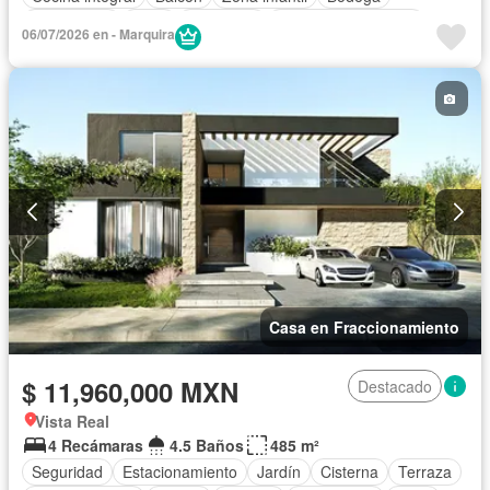
Electricidad
Agua
Despacho
Caseta de vigilancia
06/07/2026 en - Marquira
Casa en Fraccionamiento
$ 11,960,000 MXN
Destacado
Vista Real
4 Recámaras
4.5 Baños
485 m²
Seguridad
Estacionamiento
Jardín
Cisterna
Terraza