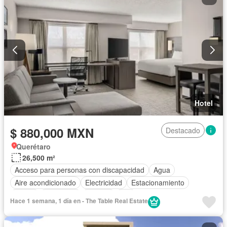
Despacho
Recámara con closet
Sala polivalente
Seguridad
Vista panorámica
Wifi
Zonas verdes
Parcialmente amueblado
Hotel
$ 880,000 MXN
Destacado
Querétaro
26,500 m²
Acceso para personas con discapacidad
Agua
Aire acondicionado
Electricidad
Estacionamiento
Jardín
Seguridad
Terraza
Wifi
Hace 1 semana, 1 día en - The Table Real Estate