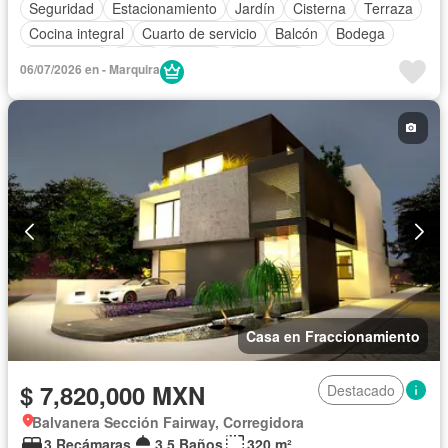
Seguridad
Estacionamiento
Jardín
Cisterna
Terraza
Cocina integral
Cuarto de servicio
Balcón
Bodega
Electricidad
Agua
Asador
Despacho
06/07/2026 en - Marquira
Caseta de vigilancia
Casa en Fraccionamiento
$ 7,820,000 MXN
Destacado
Balvanera Sección Fairway, Corregidora
3 Recámaras
3.5 Baños
320 m²