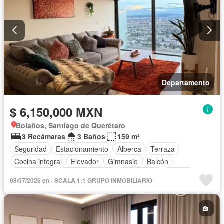
Departamento
$ 6,150,000 MXN
Bolaños, Santiago de Querétaro
3 Recámaras
3 Baños
159 m²
Seguridad
Estacionamiento
Alberca
Terraza
Cocina integral
Elevador
Gimnasio
Balcón
Zona infantil
Sala polivalente
Electricidad
Jacuzzi
08/07/2026 en - SCALA 1:1 GRUPO INMOBILIARIO
Agua
Gas natural
Zonas verdes
Vista panorámica
Recámara con closet
Caseta de vigilancia
Sin amueblar