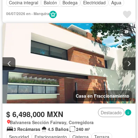
Cocina integral
Balcón
Bodega
Electricidad
Agua
Despacho
Caseta de vigilancia
06/07/2026 en - Marquira
Casa en Fraccionamiento
$ 6,498,000 MXN
Destacado
Balvanera Sección Fairway, Corregidora
3 Recámaras
4.5 Baños
240 m²
Seguridad
Estacionamiento
Cisterna
Terraza