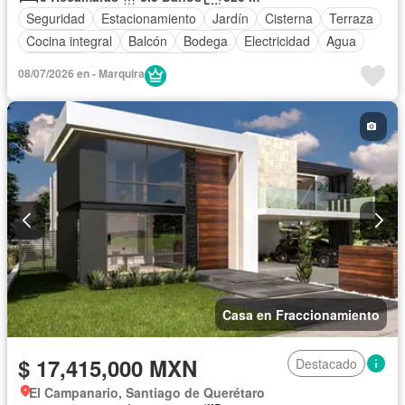
Seguridad
Estacionamiento
Jardín
Cisterna
Terraza
Cocina integral
Balcón
Bodega
Electricidad
Agua
Despacho
Caseta de vigilancia
08/07/2026 en - Marquira
Casa en Fraccionamiento
$ 17,415,000 MXN
Destacado
El Campanario, Santiago de Querétaro