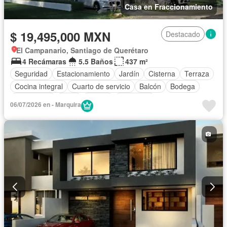
Casa en Fraccionamiento
$ 19,495,000 MXN
Destacado
El Campanario, Santiago de Querétaro
4 Recámaras
5.5 Baños
437 m²
Seguridad
Estacionamiento
Jardín
Cisterna
Terraza
Cocina integral
Cuarto de servicio
Balcón
Bodega
Electricidad
Agua
Asador
Despacho
06/07/2026 en - Marquira
Caseta de vigilancia