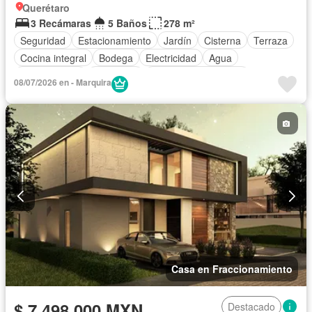
Querétaro
3 Recámaras
5 Baños
278 m²
Seguridad
Estacionamiento
Jardín
Cisterna
Terraza
Cocina integral
Bodega
Electricidad
Agua
Zonas verdes
Despacho
Recámara con closet
08/07/2026 en - Marquira
Casa en Fraccionamiento
$ 7,498,000 MXN
Destacado