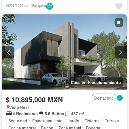
Caseta de vigilancia
06/07/2026 en - Marquira
Casa en Fraccionamiento
$ 10,895,000 MXN
Destacado
Vista Real
4 Recámaras
5.5 Baños
437 m²
Seguridad
Estacionamiento
Jardín
Cisterna
Terraza
Cocina integral
Balcón
Zona infantil
Bodega