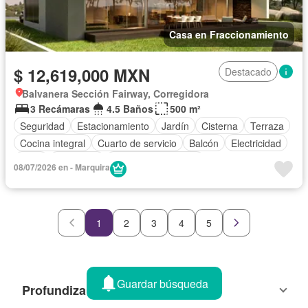
Casa en Fraccionamiento
$ 12,619,000 MXN
Destacado
Balvanera Sección Fairway, Corregidora
3 Recámaras
4.5 Baños
500 m²
Seguridad
Estacionamiento
Jardín
Cisterna
Terraza
Cocina integral
Cuarto de servicio
Balcón
Electricidad
Agua
Despacho
Caseta de vigilancia
08/07/2026 en - Marquira
1
2
3
4
5
Guardar búsqueda
Profundiza tu búsqueda