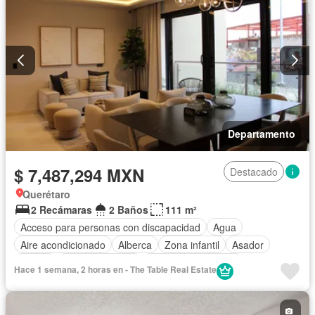
Gimnasio
Internet
Jardín
Despacho
Recámara con closet
Sala polivalente
Seguridad
Terraza
Vista panorámica
Wifi
Zonas verdes
Parcialmente amueblado
Departamento
$ 7,487,294 MXN
Destacado
Querétaro
2 Recámaras
2 Baños
111 m²
Acceso para personas con discapacidad
Agua
Aire acondicionado
Alberca
Zona infantil
Asador
Balcón
Cancha de tenis
Caseta de vigilancia
Hace 1 semana, 2 horas en - The Table Real Estate
Circuito cerrado de televisión
Cisterna
Cocina integral
Conserje
Cuarto de servicio
Electricidad
Elevador
Estacionamiento
Gimnasio
Internet
Jacuzzi
Jardín