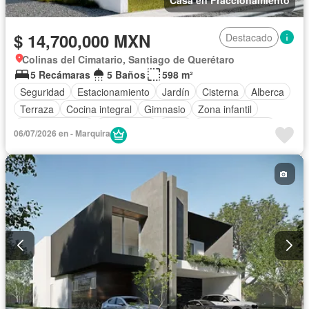
Casa en Fraccionamiento
$ 14,700,000 MXN
Destacado
Colinas del Cimatario, Santiago de Querétaro
5 Recámaras
5 Baños
598 m²
Seguridad
Estacionamiento
Jardín
Cisterna
Alberca
Terraza
Cocina integral
Gimnasio
Zona infantil
Sala polivalente
Electricidad
Agua
Cancha de tenis
06/07/2026 en - Marquira
Asador
Despacho
Caseta de vigilancia