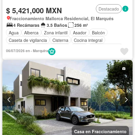
$ 5,421,000 MXN
Destacado
Fraccionamiento Mallorca Residencial, El Marqués
4 Recámaras
3.5 Baños
256 m²
Agua
Alberca
Zona infantil
Asador
Balcón
Caseta de vigilancia
Cisterna
Cocina integral
Electricidad
Estacionamiento
Jardín
Sala polivalente
06/07/2026 en - Marquira
Seguridad
Casa en Fraccionamiento