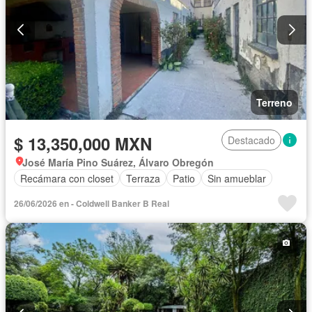
Terreno
$ 13,350,000 MXN
Destacado
José María Pino Suárez, Álvaro Obregón
Recámara con closet
Terraza
Patio
Sin amueblar
26/06/2026 en - Coldwell Banker B Real