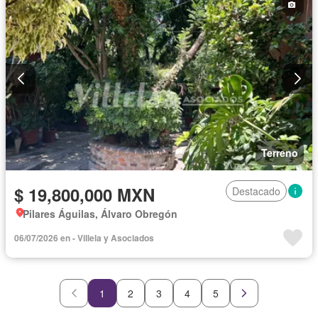
Terreno
$ 19,800,000 MXN
Destacado
Pilares Águilas, Álvaro Obregón
06/07/2026 en - Villela y Asociados
1
2
3
4
5