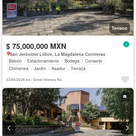
Terreno
$ 75,000,000 MXN
San Jerónimo Lídice, La Magdalena Contreras
Balcón
Estacionamiento
Bodega
Conserje
Chimenea
Jardín
Asador
Terraza
22/06/2026 en - Great Homes Rs