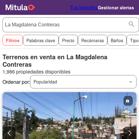
Tus favoritos
Gestionar alertas
Filtros
Palabras clave
Precio
Recámaras
Baños
Tipo
Terrenos en venta en La Magdalena
Contreras
1,986 propiedades disponibles
Ordenar por:
Popularidad