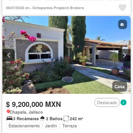
Cocina equipada
Zona infantil
Sala polivalente
Internet
06/07/2026 en - Ochopuntos Proptech Brokers
Circuito cerrado de televisión
Electricidad
Agua
Cuarto de Limpieza
Cancha de tenis
Gas natural
Asador
Chimenea
Zonas verdes
Vista panorámica
Recámara con closet
Caseta de vigilancia
Casa
$ 9,200,000 MXN
Destacado
Chapala, Jalisco
3 Recámaras
2 Baños
242 m²
Estacionamiento
Jardín
Terraza