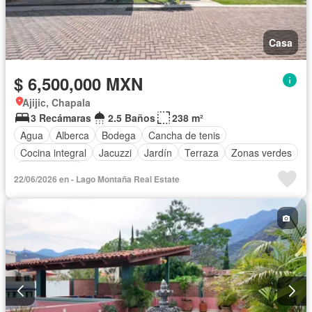
Casa
$ 6,500,000 MXN
Ajijic, Chapala
3 Recámaras
2.5 Baños
238 m²
Agua
Alberca
Bodega
Cancha de tenis
Cocina integral
Jacuzzi
Jardín
Terraza
Zonas verdes
Sin amueblar
22/06/2026 en - Lago Montaña Real Estate