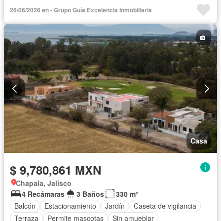
Sin amueblar
26/06/2026 en - Grupo Guía Excelencia Inmobiliaria
Casa
$ 9,780,861 MXN
Chapala, Jalisco
4 Recámaras
3 Baños
330 m²
Balcón
Estacionamiento
Jardín
Caseta de vigilancia
Terraza
Permite mascotas
Sin amueblar