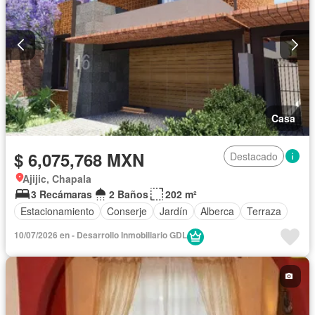
Casa
$ 6,075,768 MXN
Destacado
Ajijic, Chapala
3 Recámaras
2 Baños
202 m²
Estacionamiento
Conserje
Jardín
Alberca
Terraza
10/07/2026 en - Desarrollo Inmobiliario GDL