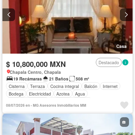
Casa
$ 10,800,000 MXN
Destacado
Chapala Centro, Chapala
19 Recámaras
21 Baños
508 m²
Cisterna
Terraza
Cocina integral
Balcón
Internet
Bodega
Electricidad
Azotea
Agua
Cuarto de Limpieza
Televisión por cable
08/07/2026 en - MG Asesores Inmobiliarios MM
Recámara con closet
Completamente amueblado