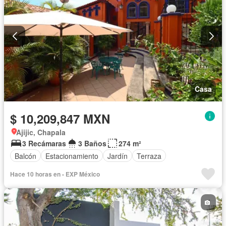
Casa
$ 10,209,847 MXN
Ajijic, Chapala
3 Recámaras
3 Baños
274 m²
Balcón
Estacionamiento
Jardín
Terraza
Hace 10 horas en - EXP México