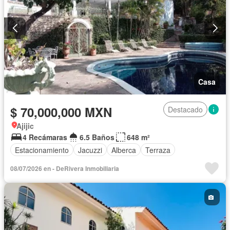
Casa
$ 70,000,000 MXN
Destacado
Ajijic
4 Recámaras
6.5 Baños
648 m²
Estacionamiento
Jacuzzi
Alberca
Terraza
08/07/2026 en - DeRivera Inmobiliaria