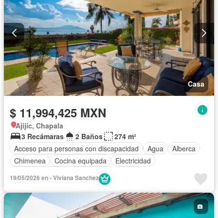
Casa
$ 11,994,425 MXN
Ajijic, Chapala
3 Recámaras
2 Baños
274 m²
Acceso para personas con discapacidad
Agua
Alberca
Chimenea
Cocina equipada
Electricidad
Estacionamiento
Gas natural
Jardín
19/05/2026 en - Viviana Sanchez
Recámara con closet
Terraza
Vista panorámica
Wifi
Completamente amueblado