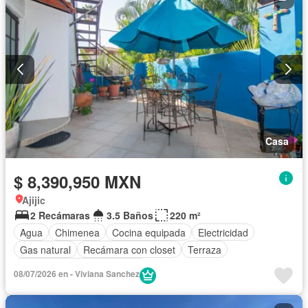
Casa
$ 8,390,950 MXN
Ajijic
2 Recámaras
3.5 Baños
220 m²
Agua
Chimenea
Cocina equipada
Electricidad
Gas natural
Recámara con closet
Terraza
Completamente amueblado
08/07/2026 en - Viviana Sanchez