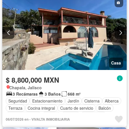
Casa
$ 8,800,000 MXN
Chapala, Jalisco
3 Recámaras
3 Baños
668 m²
Seguridad
Estacionamiento
Jardín
Cisterna
Alberca
Terraza
Cocina integral
Cuarto de servicio
Balcón
Cocina equipada
Internet
Bodega
Electricidad
06/07/2026 en - VIVALTA INMOBILIARIA
Azotea
Agua
Cuarto de Limpieza
Televisión por cable