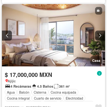
Casa
$ 17,000,000 MXN
Ajijic
4 Recámaras
4.5 Baños
361 m²
Agua
Balcón
Cisterna
Cocina equipada
Cocina integral
Cuarto de servicio
Electricidad
Gas natural
Internet
Jacuzzi
Recámara con closet