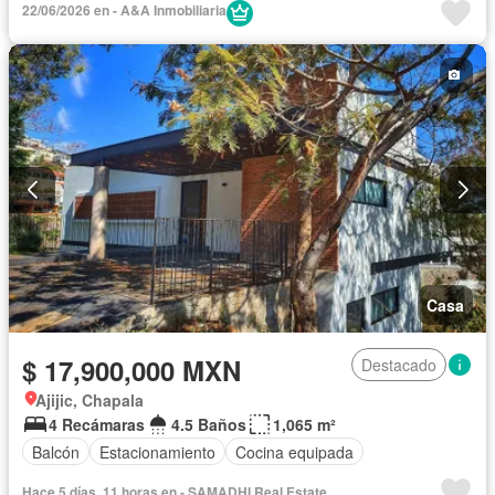
22/06/2026 en - A&A Inmobiliaria
Casa
$ 17,900,000 MXN
Destacado
Ajijic, Chapala
4 Recámaras
4.5 Baños
1,065 m²
Balcón
Estacionamiento
Cocina equipada
Hace 5 días, 11 horas en - SAMADHI Real Estate