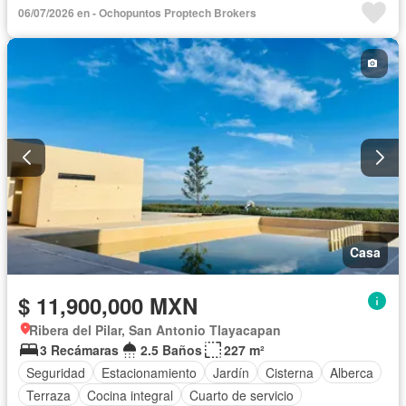
Cocina equipada
Internet
Electricidad
Agua
06/07/2026 en - Ochopuntos Proptech Brokers
Cuarto de Limpieza
Televisión por cable
Zonas verdes
Caseta de vigilancia
Sin amueblar
Casa
$ 11,900,000 MXN
Ribera del Pilar, San Antonio Tlayacapan
3 Recámaras
2.5 Baños
227 m²
Seguridad
Estacionamiento
Jardín
Cisterna
Alberca
Terraza
Cocina integral
Cuarto de servicio