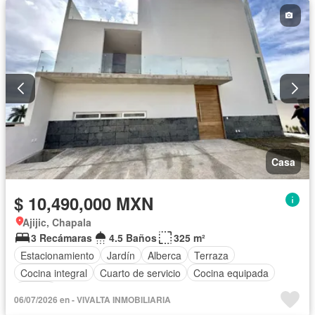
Gas natural
Asador
Zonas verdes
Vista panorámica
Recámara con closet
Caseta de vigilancia
Sin amueblar
Casa
$ 10,490,000 MXN
Ajijic, Chapala
3 Recámaras
4.5 Baños
325 m²
Estacionamiento
Jardín
Alberca
Terraza
Cocina integral
Cuarto de servicio
Cocina equipada
Azotea
06/07/2026 en - VIVALTA INMOBILIARIA