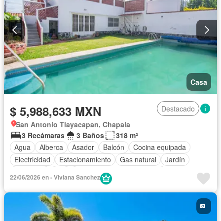
Casa
$ 5,988,633 MXN
Destacado
San Antonio Tlayacapan, Chapala
3 Recámaras
3 Baños
318 m²
Agua
Alberca
Asador
Balcón
Cocina equipada
Electricidad
Estacionamiento
Gas natural
Jardín
Despacho
Wifi
Completamente amueblado
22/06/2026 en - Viviana Sanchez