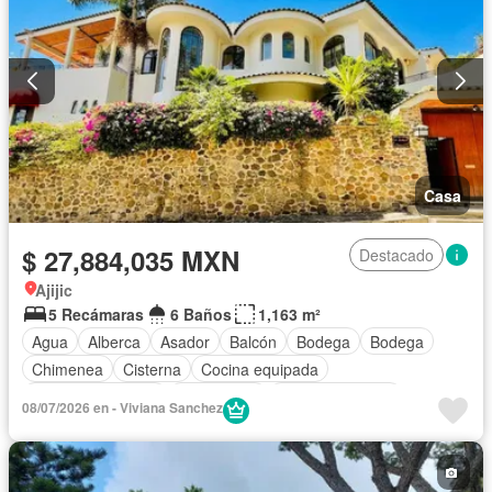
Casa
$ 27,884,035 MXN
Destacado
Ajijic
5 Recámaras
6 Baños
1,163 m²
Agua
Alberca
Asador
Balcón
Bodega
Bodega
Chimenea
Cisterna
Cocina equipada
Cuarto de servicio
Electricidad
Estacionamiento
08/07/2026 en - Viviana Sanchez
Gas natural
Jardín
Despacho
Recámara con closet
Terraza
Vista panorámica
Wifi
Completamente amueblado