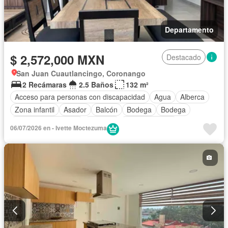
Departamento
$ 2,572,000 MXN
Destacado
San Juan Cuautlancingo, Coronango
2 Recámaras
2.5 Baños
132 m²
Acceso para personas con discapacidad
Agua
Alberca
Zona infantil
Asador
Balcón
Bodega
Bodega
Caseta de vigilancia
Cisterna
Cocina integral
06/07/2026 en - Ivette Moctezuma
Cuarto de Limpieza
Electricidad
Estacionamiento
Gimnasio
Internet
Jardín
Recámara con closet
Azotea
Sala polivalente
Seguridad
Terraza
Vista panorámica
Zonas verdes
Sin amueblar