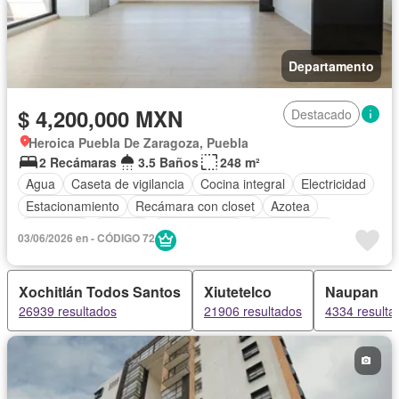
Departamento
$ 4,200,000 MXN
Destacado
Heroica Puebla De Zaragoza, Puebla
2 Recámaras
3.5 Baños
248 m²
Agua
Caseta de vigilancia
Cocina integral
Electricidad
Estacionamiento
Recámara con closet
Azotea
Seguridad
Terraza
Zonas verdes
Sin amueblar
03/06/2026 en - CÓDIGO 72
Xochitlán Todos Santos
Xiutetelco
Naupan
26939 resultados
21906 resultados
4334 resulta