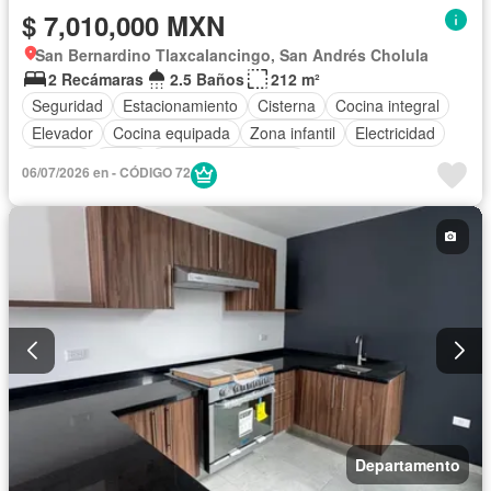
$ 7,010,000 MXN
San Bernardino Tlaxcalancingo, San Andrés Cholula
2 Recámaras
2.5 Baños
212 m²
Seguridad
Estacionamiento
Cisterna
Cocina integral
Elevador
Cocina equipada
Zona infantil
Electricidad
Jacuzzi
Agua
Televisión por cable
06/07/2026 en - CÓDIGO 72
Recámara con closet
Caseta de vigilancia
Completamente amueblado
Departamento