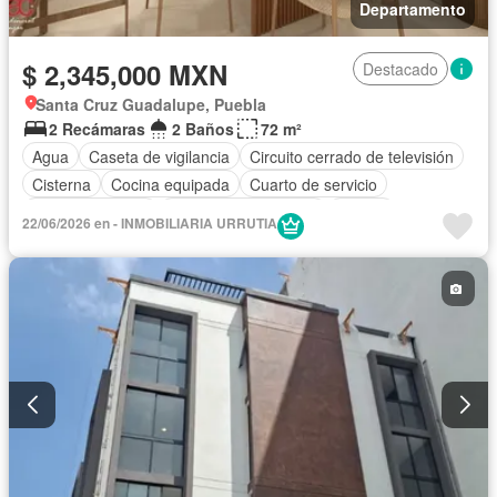
Departamento
$ 2,345,000 MXN
Destacado
Santa Cruz Guadalupe, Puebla
2 Recámaras
2 Baños
72 m²
Agua
Caseta de vigilancia
Circuito cerrado de televisión
Cisterna
Cocina equipada
Cuarto de servicio
Estacionamiento
Recámara con closet
Azotea
22/06/2026 en - INMOBILIARIA URRUTIA
Seguridad
Sin amueblar