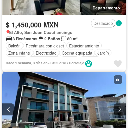
Departamento
$ 1,450,000 MXN
Destacado
El Alto, San Juan Cuautlancingo
3 Recámaras
2 Baños
80 m²
Balcón
Recámara con closet
Estacionamiento
Zona infantil
Electricidad
Cocina equipada
Jardín
Gimnasio
Cocina integral
Internet
Elevador
Hace 1 semana, 3 días en - Latitud 18 / Corretaje.
Vista panorámica
Alberca
Agua