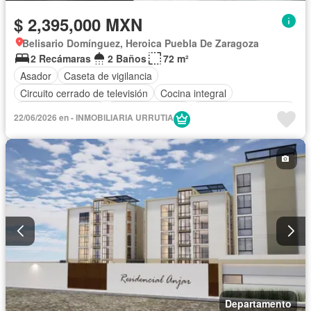
$ 2,395,000 MXN
Belisario Domínguez, Heroica Puebla De Zaragoza
2 Recámaras
2 Baños
72 m²
Asador
Caseta de vigilancia
Circuito cerrado de televisión
Cocina integral
Cuarto de servicio
Estacionamiento
Recámara con closet
22/06/2026 en - INMOBILIARIA URRUTIA
Azotea
Seguridad
Sin amueblar
Departamento