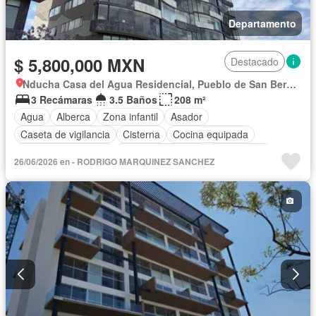
Departamento
$ 5,800,000 MXN
Destacado
Nducha Casa del Agua Residencial, Pueblo de San Bernardino Tlaxcalancingo
3 Recámaras
3.5 Baños
208 m²
Agua
Alberca
Zona infantil
Asador
Caseta de vigilancia
Cisterna
Cocina equipada
Cuarto de Limpieza
Cuarto de servicio
Electricidad
26/06/2026 en - RODRIGO MARQUINEZ SANCHEZ
Elevador
Estacionamiento
Gas natural
Gimnasio
Jacuzzi
Sala polivalente
Vista panorámica
Sin amueblar