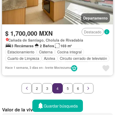
Departamento
$ 1,700,000 MXN
Destacado
Cañada de Santiago, Cholula de Rivadabia
3 Recámaras
2 Baños
103 m²
Estacionamiento
Cisterna
Cocina integral
Cuarto de Limpieza
Azotea
Circuito cerrado de televisión
Recámara con closet
Conserje
Sin amueblar
Hace 1 semana, 3 días en - Ivette Moctezuma
2
3
4
5
6
Guardar búsqueda
Valor de la vivienda en Puebla