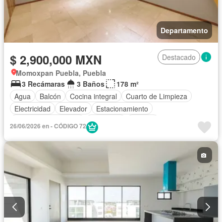
Departamento
$ 2,900,000 MXN
Destacado
Momoxpan Puebla, Puebla
3 Recámaras
3 Baños
178 m²
Agua
Balcón
Cocina integral
Cuarto de Limpieza
Electricidad
Elevador
Estacionamiento
Recámara con closet
Seguridad
Terraza
26/06/2026 en - CÓDIGO 72
Vista panorámica
Sin amueblar