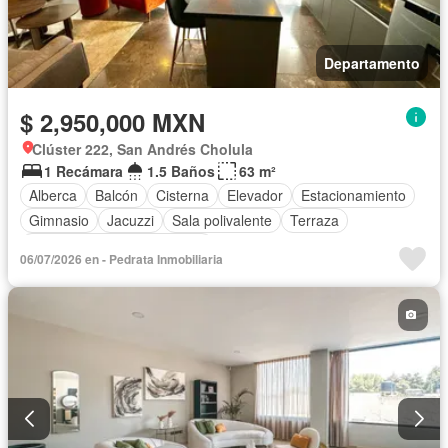
Departamento
$ 2,950,000 MXN
Clúster 222, San Andrés Cholula
1 Recámara
1.5 Baños
63 m²
Alberca
Balcón
Cisterna
Elevador
Estacionamiento
Gimnasio
Jacuzzi
Sala polivalente
Terraza
Completamente amueblado
06/07/2026 en - Pedrata Inmobiliaria