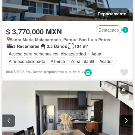
Departamento
$ 3,770,000 MXN
Destacado
Santa María Malacatepec, Parque San Luis Potosí
3 Recámaras
3.5 Baños
124 m²
Acceso para personas con discapacidad
Agua
Aire acondicionado
Alberca
Zona infantil
Asador
Balcón
Bodega
Bodega
Calefacción
Cancha de tenis
06/07/2026 en - Xathe Arquitectos s. a. de c. v.
Caseta de vigilancia
Circuito cerrado de televisión
Chimenea
Cisterna
Cocina equipada
Cocina integral
Conserje
Cuarto de Limpieza
Cuarto de servicio
Electricidad
Elevador
Estacionamiento
Gas natural
Gimnasio
Internet
Jacuzzi
Jardín
Despacho
Recámara con closet
Azotea
Sala polivalente
Sauna
Seguridad
Televisión por cable
Terraza
Vista panorámica
Wifi
Zonas verdes
Sin amueblar