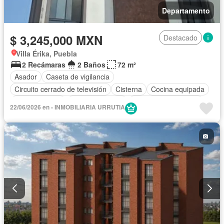
Departamento
$ 3,245,000 MXN
Destacado
Villa Érika, Puebla
2 Recámaras
2 Baños
72 m²
Asador
Caseta de vigilancia
Circuito cerrado de televisión
Cisterna
Cocina equipada
Cocina integral
Estacionamiento
Recámara con closet
22/06/2026 en - INMOBILIARIA URRUTIA
Azotea
Seguridad
Sin amueblar