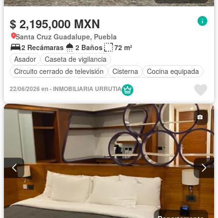
$ 2,195,000 MXN
Santa Cruz Guadalupe, Puebla
2 Recámaras
2 Baños
72 m²
Asador
Caseta de vigilancia
Circuito cerrado de televisión
Cisterna
Cocina equipada
Cuarto de servicio
Electricidad
Estacionamiento
22/06/2026 en - INMOBILIARIA URRUTIA
Gas natural
Recámara con closet
Azotea
Seguridad
Sin amueblar