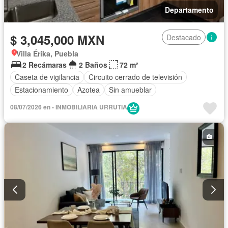
Departamento
$ 3,045,000 MXN
Destacado
Villa Érika, Puebla
2 Recámaras
2 Baños
72 m²
Caseta de vigilancia
Circuito cerrado de televisión
Estacionamiento
Azotea
Sin amueblar
08/07/2026 en - INMOBILIARIA URRUTIA