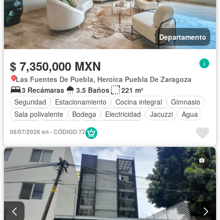
Departamento
$ 7,350,000 MXN
Las Fuentes De Puebla, Heroica Puebla De Zaragoza
3 Recámaras
3.5 Baños
221 m²
Seguridad
Estacionamiento
Cocina integral
Gimnasio
Sala polivalente
Bodega
Electricidad
Jacuzzi
Agua
Asador
Despacho
Vista panorámica
06/07/2026 en - CÓDIGO 72
Caseta de vigilancia
Sin amueblar