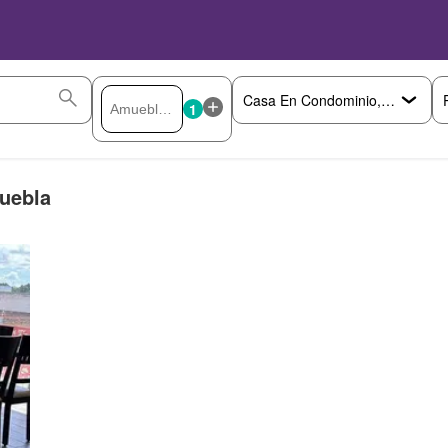
1
uebla