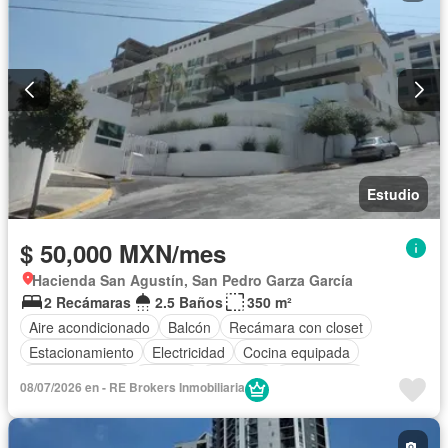
Estudio
$ 50,000 MXN/mes
Hacienda San Agustín, San Pedro Garza García
2 Recámaras
2.5 Baños
350 m²
Aire acondicionado
Balcón
Recámara con closet
Estacionamiento
Electricidad
Cocina equipada
Cocina integral
Internet
Elevador
Gas natural
08/07/2026 en - RE Brokers Inmobiliaria
Alberca
Agua