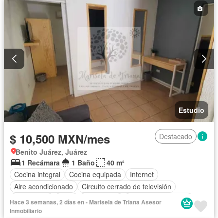
Estudio
$ 10,500 MXN/mes
Destacado
Benito Juárez, Juárez
1 Recámara
1 Baño
40 m²
Cocina integral
Cocina equipada
Internet
Aire acondicionado
Circuito cerrado de televisión
Electricidad
Agua
Calefacción
Televisión por cable
Hace 3 semanas, 2 días en - Marisela de Triana Asesor
Wifi
Completamente amueblado
Inmobiliario