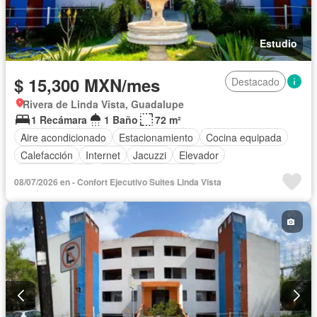
Estudio
$ 15,300 MXN/mes
Destacado
Rivera de Linda Vista, Guadalupe
1 Recámara
1 Baño
72 m²
Aire acondicionado
Estacionamiento
Cocina equipada
Calefacción
Internet
Jacuzzi
Elevador
Sala polivalente
Televisión por cable
08/07/2026 en - Confort Ejecutivo Suites Linda Vista
Completamente amueblado