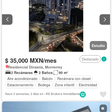
Estudio
$ 35,000 MXN/mes
Destacado
Residencial Dinastía, Monterrey
2 Recámaras
2 Baños
90 m²
Aire acondicionado
Balcón
Recámara con closet
Estacionamiento
Bodega
Zona infantil
Electricidad
Cocina equipada
Asador
Gimnasio
Cocina integral
Hace 3 semanas, 2 días en - RE Brokers Inmobiliaria
Internet
Elevador
Sala polivalente
Gas natural
Vista panorámica
Seguridad
Alberca
Agua