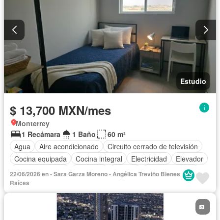
Estudio
$ 13,700 MXN/mes
Monterrey
1 Recámara
1 Baño
60 m²
Agua
Aire acondicionado
Circuito cerrado de televisión
Cocina equipada
Cocina integral
Electricidad
Elevador
Estacionamiento
Gimnasio
Internet
Sala polivalente
22/06/2026 en - Sara Garza Moreno - Angélica Treviño Bienes
Terraza
Wifi
Completamente amueblado
Raíces