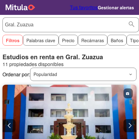
Tus favoritos
Gestionar alertas
Filtros
Palabras clave
Precio
Recámaras
Baños
Tipo
Estudios en renta en Gral. Zuazua
11 propiedades disponibles
Ordenar por:
Popularidad