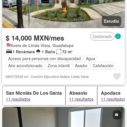
Estudio
$ 14,000 MXN/mes
Destacado
Rivera de Linda Vista, Guadalupe
1 Recámara
1 Baño
72 m²
Acceso para personas con discapacidad
Agua
Aire acondicionado
Zona infantil
Asador
Calefacción
Circuito cerrado de televisión
Cocina equipada
Elevador
08/07/2026 en - Confort Ejecutivo Suites Linda Vista
Estacionamiento
Internet
Despacho
Televisión por cable
Wifi
Completamente amueblado
San Nicolás De Los Garza
Abasolo
Apodaca
11 resultados
11 resultados
11 resultados