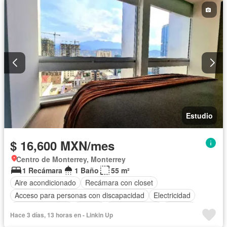
Estudio
$ 16,600 MXN/mes
Centro de Monterrey, Monterrey
1 Recámara
1 Baño
55 m²
Aire acondicionado
Recámara con closet
Acceso para personas con discapacidad
Electricidad
Cocina equipada
Asador
Cocina integral
Internet
Hace 3 días, 13 horas en - Linkin Up
Elevador
Despacho
Vista panorámica
Seguridad