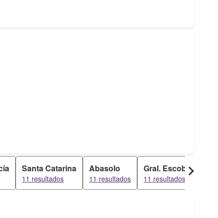
cía
Santa Catarina
Abasolo
Gral. Escobedo
G
11 resultados
11 resultados
11 resultados
1