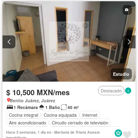
Agua
Estudio
$ 10,500 MXN/mes
Destacado
Benito Juárez, Juárez
1 Recámara
1 Baño
40 m²
Cocina integral
Cocina equipada
Internet
Aire acondicionado
Circuito cerrado de televisión
Electricidad
Agua
Calefacción
Televisión por cable
Hace 3 semanas, 1 día en - Marisela de Triana Asesor
Wifi
Completamente amueblado
Inmobiliario