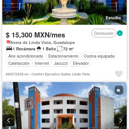
Estudio
$ 15,300 MXN/mes
Destacado
Rivera de Linda Vista, Guadalupe
1 Recámara
1 Baño
72 m²
Aire acondicionado
Estacionamiento
Cocina equipada
Calefacción
Internet
Jacuzzi
Elevador
Sala polivalente
Televisión por cable
08/07/2026 en - Confort Ejecutivo Suites Linda Vista
Completamente amueblado