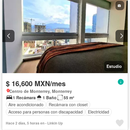
Estudio
$ 16,600 MXN/mes
Centro de Monterrey, Monterrey
1 Recámara
1 Baño
55 m²
Aire acondicionado
Recámara con closet
Acceso para personas con discapacidad
Electricidad
Cocina equipada
Asador
Cocina integral
Internet
Hace 2 días, 5 horas en - Linkin Up
Elevador
Despacho
Vista panorámica
Seguridad