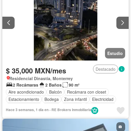
Estudio
$ 35,000 MXN/mes
Destacado
Residencial Dinastía, Monterrey
2 Recámaras
2 Baños
90 m²
Aire acondicionado
Balcón
Recámara con closet
Estacionamiento
Bodega
Zona infantil
Electricidad
Cocina equipada
Asador
Gimnasio
Cocina integral
Hace 3 semanas, 1 día en - RE Brokers Inmobiliaria
Internet
Elevador
Sala polivalente
Gas natural
Vista panorámica
Seguridad
Alberca
Agua