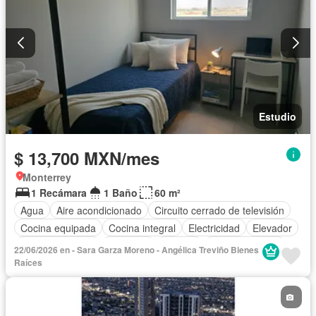
Estudio
$ 13,700 MXN/mes
Monterrey
1 Recámara
1 Baño
60 m²
Agua
Aire acondicionado
Circuito cerrado de televisión
Cocina equipada
Cocina integral
Electricidad
Elevador
Estacionamiento
Gimnasio
Internet
Sala polivalente
22/06/2026 en - Sara Garza Moreno - Angélica Treviño Bienes
Terraza
Wifi
Completamente amueblado
Raíces