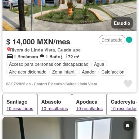
Estudio
$ 14,000 MXN/mes
Destacado
Rivera de Linda Vista, Guadalupe
1 Recámara
1 Baño
72 m²
Acceso para personas con discapacidad
Agua
Aire acondicionado
Zona infantil
Asador
Calefacción
Circuito cerrado de televisión
Cocina equipada
Elevador
08/07/2026 en - Confort Ejecutivo Suites Linda Vista
Estacionamiento
Internet
Despacho
Televisión por cable
Wifi
Completamente amueblado
Santiago
Abasolo
Apodaca
Cadereyta 
10 resultados
10 resultados
10 resultados
10 resultados