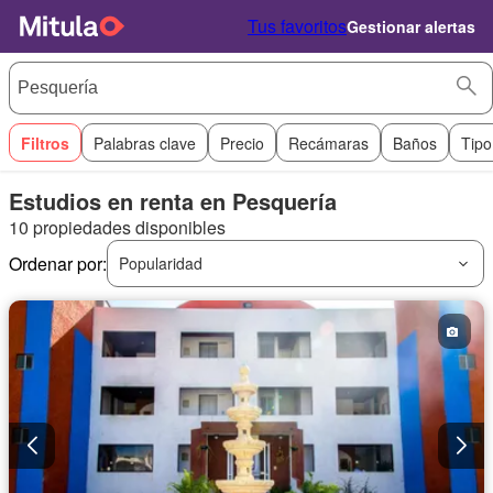
Tus favoritos
Gestionar alertas
Filtros
Palabras clave
Precio
Recámaras
Baños
Tipo
Estudios en renta en Pesquería
10 propiedades disponibles
Ordenar por:
Popularidad