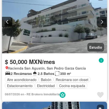
Estudio
$ 50,000 MXN/mes
Hacienda San Agustín, San Pedro Garza García
2 Recámaras
2.5 Baños
350 m²
Aire acondicionado
Balcón
Recámara con closet
Estacionamiento
Electricidad
Cocina equipada
Cocina integral
Internet
Elevador
Gas natural
08/07/2026 en - RE Brokers Inmobiliaria
Alberca
Agua