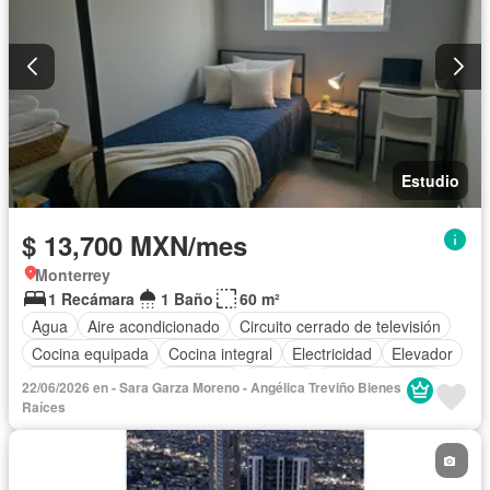
Estudio
$ 13,700 MXN/mes
Monterrey
1 Recámara
1 Baño
60 m²
Agua
Aire acondicionado
Circuito cerrado de televisión
Cocina equipada
Cocina integral
Electricidad
Elevador
Estacionamiento
Gimnasio
Internet
Sala polivalente
22/06/2026 en - Sara Garza Moreno - Angélica Treviño Bienes
Terraza
Wifi
Completamente amueblado
Raíces