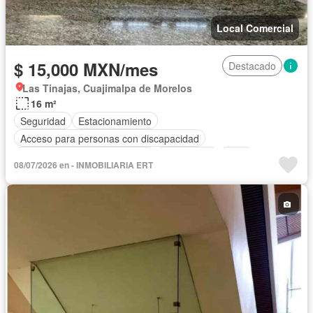
Local Comercial
$ 15,000 MXN/mes
Destacado
Las Tinajas, Cuajimalpa de Morelos
16 m²
Seguridad
Estacionamiento
Acceso para personas con discapacidad
Circuito cerrado de televisión
Electricidad
Agua
08/07/2026 en - INMOBILIARIA ERT
Calefacción
Gas natural