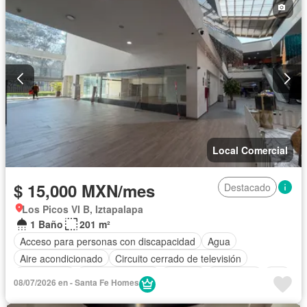
Local Comercial
$ 15,000 MXN/mes
Destacado
Los Picos VI B, Iztapalapa
1 Baño
201 m²
Acceso para personas con discapacidad
Agua
Aire acondicionado
Circuito cerrado de televisión
Electricidad
Estacionamiento
Internet
Seguridad
Wifi
08/07/2026 en - Santa Fe Homes