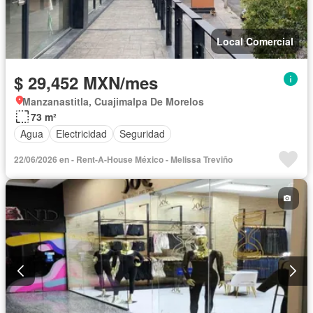
Local Comercial
$ 29,452 MXN/mes
Manzanastitla, Cuajimalpa De Morelos
73 m²
Agua
Electricidad
Seguridad
22/06/2026 en - Rent-A-House México - Melissa Treviño