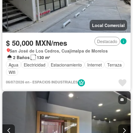
Local Comercial
$ 50,000 MXN/mes
Destacado
San José de Los Cedros, Cuajimalpa de Morelos
2 Baños
130 m²
Agua
Electricidad
Estacionamiento
Internet
Terraza
Wifi
06/07/2026 en - ESPACIOS INDUSTRIALES