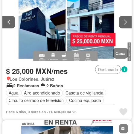
Casa
$ 25,000 MXN/mes
Destacado
Los Colorines, Juárez
2 Recámaras
2 Baños
Agua
Aire acondicionado
Caseta de vigilancia
Circuito cerrado de televisión
Cocina equipada
Cocina integral
Cuarto de servicio
Estacionamiento
Hace 6 días, 9 horas en - FRANQUICIA 26
Gas natural
Recámara con closet
Seguridad
Sin amueblar