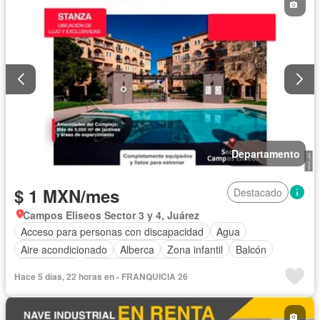
Internet
Recámara con closet
Seguridad
Vista panorámica
Wifi
Sin amueblar
Departamento
$ 1 MXN/mes
Destacado
Campos Eliseos Sector 3 y 4, Juárez
Acceso para personas con discapacidad
Agua
Aire acondicionado
Alberca
Zona infantil
Balcón
Calefacción
Caseta de vigilancia
Hace 5 días, 22 horas en - FRANQUICIA 26
Circuito cerrado de televisión
Cocina equipada
Cocina integral
Cuarto de servicio
Electricidad