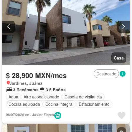
Casa
$ 28,900 MXN/mes
Destacado
Jardines, Juárez
3 Recámaras
3.5 Baños
Agua
Aire acondicionado
Caseta de vigilancia
Cocina equipada
Cocina integral
Estacionamiento
Gas natural
Recámara con closet
Zonas verdes
08/07/2026 en - Javier Flores
Sin amueblar