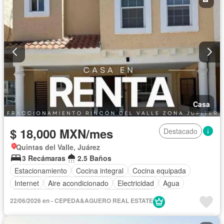
Casa
$ 18,000 MXN/mes
Destacado
Quintas del Valle, Juárez
3 Recámaras
2.5 Baños
Estacionamiento
Cocina integral
Cocina equipada
Internet
Aire acondicionado
Electricidad
Agua
Gas natural
Calefacción
Sin amueblar
22/06/2026 en - CEPEDA&AGUERO REAL ESTATE