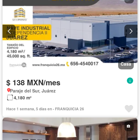
Elevador
Estacionamiento
Gas natural
Gimnasio
Internet
Recámara con closet
Seguridad
Televisión por cable
Terraza
Vista panorámica
Wifi
Zonas verdes
Completamente amueblado
Casa
$ 138 MXN/mes
Paraje del Sur, Juárez
4,180 m²
Hace 1 semana, 5 días en - FRANQUICIA 26