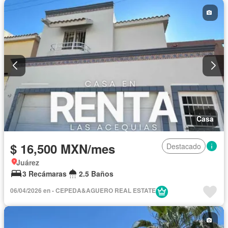
Agua
Calefacción
Gas natural
Vista panorámica
Recámara con closet
Caseta de vigilancia
Conserje
Permite niños
Completamente amueblado
Casa
$ 16,500 MXN/mes
Destacado
Juárez
3 Recámaras
2.5 Baños
06/04/2026 en - CEPEDA&AGUERO REAL ESTATE