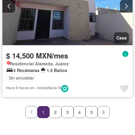
Casa
$ 14,500 MXN/mes
Residencial Alameda, Juárez
3 Recámaras
1.5 Baños
Sin amueblar
Hace 8 horas en - Inmobiliaria SI
1
2
3
4
5