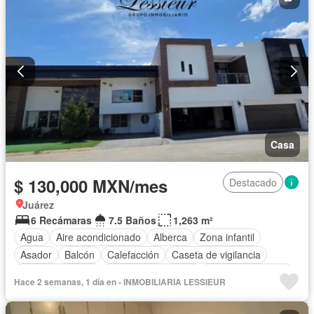
Casa
$ 130,000 MXN/mes
Destacado
Juárez
6 Recámaras
7.5 Baños
1,263 m²
Agua
Aire acondicionado
Alberca
Zona infantil
Asador
Balcón
Calefacción
Caseta de vigilancia
Cocina equipada
Cuarto de Limpieza
Cuarto de servicio
Hace 2 semanas, 1 día en - INMOBILIARIA LESSIEUR
Electricidad
Estacionamiento
Gas natural
Jardín
Recámara con closet
Seguridad
Terraza
Zonas verdes