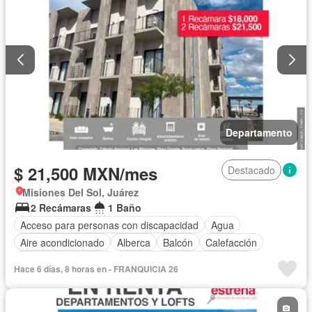
Departamento
$ 21,500 MXN/mes
Destacado
Misiones Del Sol, Juárez
2 Recámaras
1 Baño
Acceso para personas con discapacidad
Agua
Aire acondicionado
Alberca
Balcón
Calefacción
Caseta de vigilancia
Circuito cerrado de televisión
Hace 6 días, 8 horas en - FRANQUICIA 26
Cocina equipada
Cocina integral
Electricidad
Elevador
Estacionamiento
Gas natural
Recámara con closet
Seguridad
Terraza
Vista panorámica
Wifi