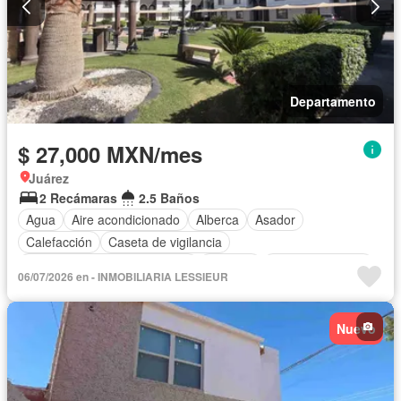
Departamento
$ 27,000 MXN/mes
Juárez
2 Recámaras
2.5 Baños
Agua
Aire acondicionado
Alberca
Asador
Calefacción
Caseta de vigilancia
Circuito cerrado de televisión
Cisterna
Cocina equipada
06/07/2026 en - INMOBILIARIA LESSIEUR
Cocina integral
Cuarto de Limpieza
Cuarto de servicio
Electricidad
Estacionamiento
Gas natural
Gimnasio
Nuevo
Jacuzzi
Jardín
Recámara con closet
Sauna
Seguridad
Televisión por cable
Terraza
Zonas verdes
Completamente amueblado