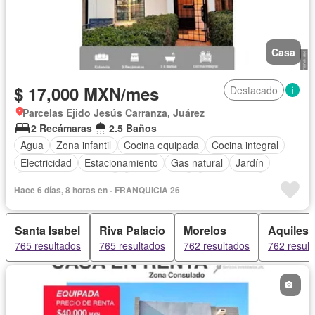
Casa
$ 17,000 MXN/mes
Destacado
Parcelas Ejido Jesús Carranza, Juárez
2 Recámaras
2.5 Baños
Agua
Zona infantil
Cocina equipada
Cocina integral
Electricidad
Estacionamiento
Gas natural
Jardín
Recámara con closet
Zonas verdes
Sin amueblar
Hace 6 días, 8 horas en - FRANQUICIA 26
Santa Isabel
Riva Palacio
Morelos
Aquiles 
765 resultados
765 resultados
762 resultados
762 resul