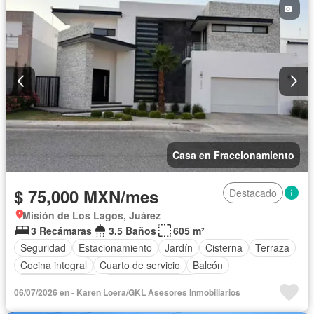
Casa en Fraccionamiento
$ 75,000 MXN/mes
Destacado
Misión de Los Lagos, Juárez
3 Recámaras
3.5 Baños
605 m²
Seguridad
Estacionamiento
Jardín
Cisterna
Terraza
Cocina integral
Cuarto de servicio
Balcón
Cocina equipada
Aire acondicionado
06/07/2026 en - Karen Loera/GKL Asesores Inmobiliarios
Circuito cerrado de televisión
Electricidad
Jacuzzi