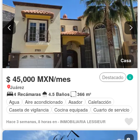
Casa
$ 45,000 MXN/mes
Destacado
Juárez
4 Recámaras
4.5 Baños
366 m²
Agua
Aire acondicionado
Asador
Calefacción
Caseta de vigilancia
Cocina equipada
Cuarto de servicio
Electricidad
Estacionamiento
Gas natural
Hace 3 semanas, 8 horas en - INMOBILIARIA LESSIEUR
Recámara con closet
Permite niños
Sin amueblar