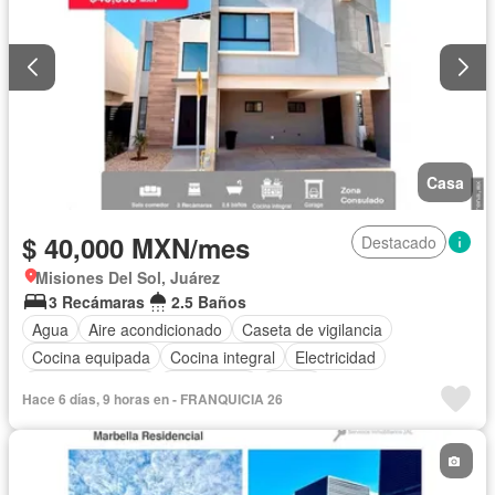
Casa
$ 40,000 MXN/mes
Destacado
Misiones Del Sol, Juárez
3 Recámaras
2.5 Baños
Agua
Aire acondicionado
Caseta de vigilancia
Cocina equipada
Cocina integral
Electricidad
Estacionamiento
Gas natural
Jardín
Hace 6 días, 9 horas en - FRANQUICIA 26
Recámara con closet
Parcialmente amueblado