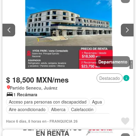
Zonas verdes
Departamento
$ 18,500 MXN/mes
Destacado
Partido Senecu, Juárez
1 Recámara
Acceso para personas con discapacidad
Agua
Aire acondicionado
Alberca
Calefacción
Caseta de vigilancia
Circuito cerrado de televisión
Hace 6 días, 8 horas en - FRANQUICIA 26
Cocina equipada
Cocina integral
Cuarto de servicio
Electricidad
Elevador
Estacionamiento
Gas natural