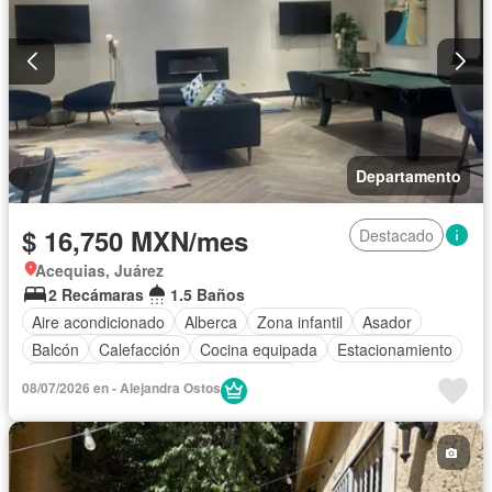
Departamento
$ 16,750 MXN/mes
Destacado
Acequias, Juárez
2 Recámaras
1.5 Baños
Aire acondicionado
Alberca
Zona infantil
Asador
Balcón
Calefacción
Cocina equipada
Estacionamiento
Gimnasio
Jardín
Sala polivalente
08/07/2026 en - Alejandra Ostos