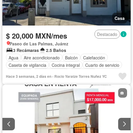
Casa
$ 20,000 MXN/mes
Destacado
Paseo de Las Palmas, Juárez
3 Recámaras
2.5 Baños
Agua
Aire acondicionado
Balcón
Calefacción
Caseta de vigilancia
Cocina integral
Cuarto de servicio
Electricidad
Estacionamiento
Gas natural
Hace 3 semanas, 2 días en - Rocio Yaratze Torres Nuñez YC
Recámara con closet
Seguridad
Zonas verdes
Permite mascotas
Permite niños
Solo familias
Sin amueblar